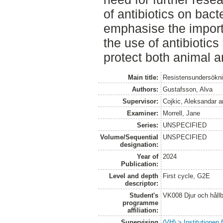
of antibiotics on bac
emphasise the import
the use of antibiotic
protect both animal a
Main title:
Resistensundersöknin
Authors:
Gustafsson, Alva
Supervisor:
Cojkic, Aleksandar
a
Examiner:
Morrell, Jane
Series:
UNSPECIFIED
Volume/Sequential
UNSPECIFIED
designation:
Year of
2024
Publication:
Level and depth
First cycle, G2E
descriptor:
Student's
VK008 Djur och hållb
programme
affiliation:
Supervising
(VH) > Institutionen