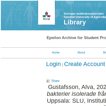
Sveriges lantbruksuniversitet
Swedish University of Agricult
Library
Epsilon Archive for Student Pro
Home
About
B
Login
Create Account
Share
Gustafsson, Alva
, 20
bakterier isolerade frå
Uppsala: SLU, Institut