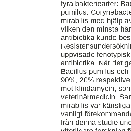
fyra bakteriearter: Ba
pumilus, Corynebacte
mirabilis med hjälp 
vilken den minsta h
antibiotika kunde be
Resistensundersökning
uppvisade fenotypisk 
antibiotika. När det gä
Bacillus pumilus och
90%, 20% respektive 
mot klindamycin, som 
veterinärmedicin. Sa
mirabilis var känslig
vanligt förekommande
från denna studie un
ytterligare forskning f