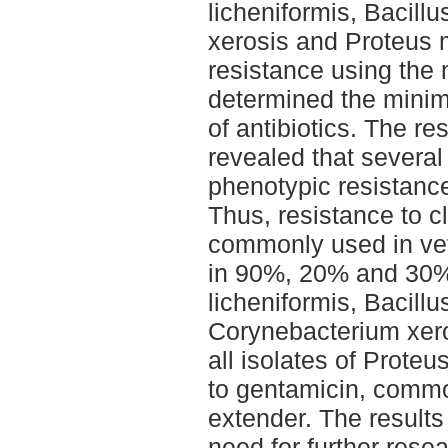
licheniformis, Bacill
xerosis and Proteus m
resistance using the 
determined the minim
of antibiotics. The re
revealed that several
phenotypic resistance 
Thus, resistance to c
commonly used in ve
in 90%, 20% and 30% 
licheniformis, Bacill
Corynebacterium xero
all isolates of Proteu
to gentamicin, comm
extender. The results
need for further rese