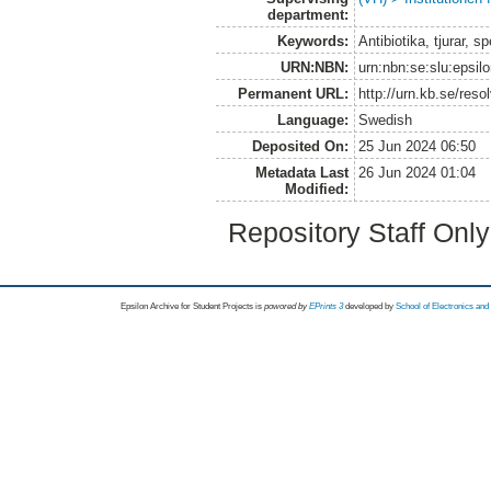
department:
Keywords:
Antibiotika, tjurar, 
URN:NBN:
urn:nbn:se:slu:epsil
Permanent URL:
http://urn.kb.se/res
Language:
Swedish
Deposited On:
25 Jun 2024 06:50
Metadata Last
26 Jun 2024 01:04
Modified:
Repository Staff Onl
Epsilon Archive for Student Projects is
powored by
EPrints 3
developed by
School of Electronics an