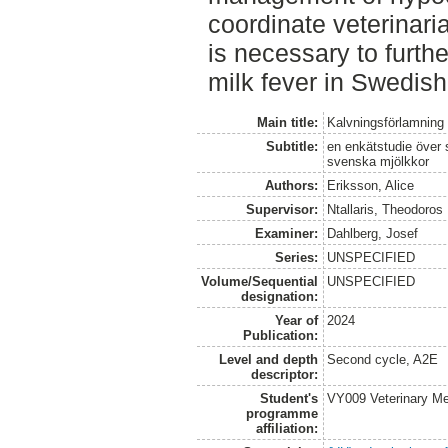
coordinate veterinari
is necessary to furth
milk fever in Swedish
Main title:
Kalvningsförlamning 
Subtitle:
en enkätstudie över
svenska mjölkkor
Authors:
Eriksson, Alice
Supervisor:
Ntallaris, Theodoros
Examiner:
Dahlberg, Josef
Series:
UNSPECIFIED
Volume/Sequential
UNSPECIFIED
designation:
Year of
2024
Publication:
Level and depth
Second cycle, A2E
descriptor:
Student's
VY009 Veterinary M
programme
affiliation: