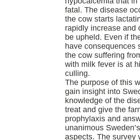
hypocalcemia that in
fatal. The disease o
the cow starts lactat
rapidly increase and
be upheld. Even if the
have consequences su
the cow suffering fr
with milk fever is at 
culling.
The purpose of this w
gain insight into Swe
knowledge of the dis
treat and give the fa
prophylaxis and answ
unanimous Sweden’s v
aspects. The survey 