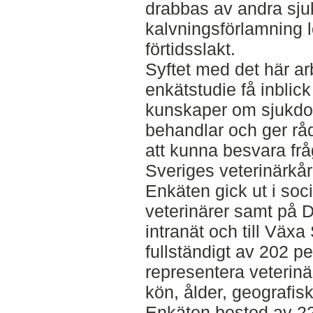
drabbas av andra sju
kalvningsförlamning lö
förtidsslakt.
Syftet med det här ar
enkätstudie få inblick
kunskaper om sjukdom
behandlar och ger rå
att kunna besvara f
Sveriges veterinärkår
Enkäten gick ut i soci
veterinärer samt på D
intranät och till Väx
fullständigt av 202 
representera veterinär
kön, ålder, geografisk
Enkäten bestod av 22 