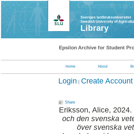
Sveriges lantbruksuniversitet
Swedish University of Agricult
Library
Epsilon Archive for Student Pro
Home
About
B
Login
Create Account
Share
Eriksson, Alice
, 2024.
och den svenska veter
över svenska vet