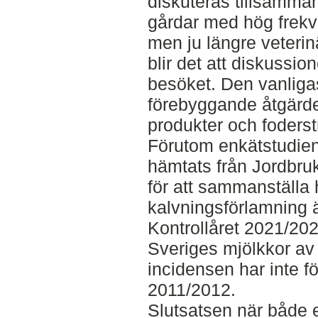
diskuteras tillsamma
gårdar med hög frekv
men ju längre veterin
blir det att diskussio
besöket. Den vanlig
förebyggande åtgärde
produkter och foderst
Förutom enkätstudien 
hämtats från Jordbru
för att sammanställa 
kalvningsförlamning 
Kontrollåret 2021/20
Sveriges mjölkkor av
incidensen har inte 
2011/2012.
Slutsatsen när både 