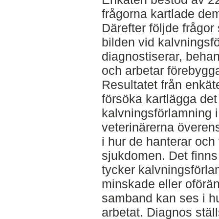
frågorna kartlade de
Därefter följde frågo
bilden vid kalvningsf
diagnostiserar, behan
och arbetar förebyg
Resultatet från enkäten
försöka kartlägga det
kalvningsförlamning i
veterinärerna överen
i hur de hanterar och 
sjukdomen. Det finns 
tycker kalvningsförla
minskade eller oförän
samband kan ses i hu
arbetat. Diagnos st