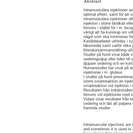
Abstract
Intramuskulära injektioner a
optimal effekt, samt för att
intramuskulära injektioner oft
injektion i större blodkärl e
femoris i stället för i m. bi
viktigt att ha kunskap om vil
något som ska minimeras för 
Kandidatarbetet utfördes i sy
läkemedel samt varför olika 
litteratursammanställning utf
Studier på hund visar både si
sederingsdjup eller tiden ti
djupare sedering och en korta
Humanstudier har visat på at
injektioner i m. gluteus.
I studier på hund presenterad
större smärtreaktion än injek
smärtreaktion vid injektion i
Resultaten från enkätstudien 
femoris vid injektioner med 
Vidare visar resultatet från
sedering och lätt att palpera
framtida studier.
Intramuscular injections are
and sometimes it is used to