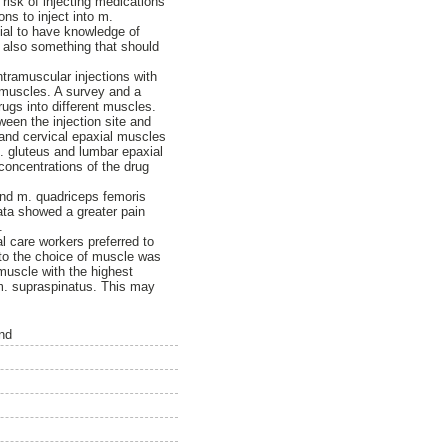
risk of injecting medications
ns to inject into m.
cial to have knowledge of
s also something that should
tramuscular injections with
s muscles. A survey and a
rugs into different muscles.
ween the injection site and
 and cervical epaxial muscles
. gluteus and lumbar epaxial
concentrations of the drug
 and m. quadriceps femoris
lata showed a greater pain
.
l care workers preferred to
 to the choice of muscle was
muscle with the highest
 m. supraspinatus. This may
nd