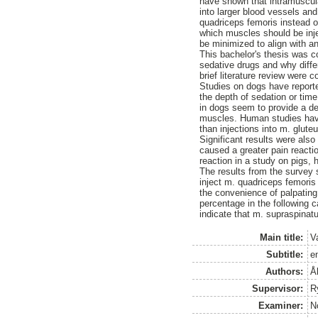
have shown that intramuscular
into larger blood vessels an
quadriceps femoris instead o
which muscles should be inje
be minimized to align with a
This bachelor's thesis was c
sedative drugs and why diffe
brief literature review were
Studies on dogs have reporte
the depth of sedation or tim
in dogs seem to provide a de
muscles. Human studies have 
than injections into m. glute
Significant results were also
caused a greater pain reactio
reaction in a study on pigs,
The results from the survey 
inject m. quadriceps femoris
the convenience of palpating
percentage in the following 
indicate that m. supraspinatu
Main title:
V
Subtitle:
e
Authors:
Å
Supervisor:
R
Examiner:
N