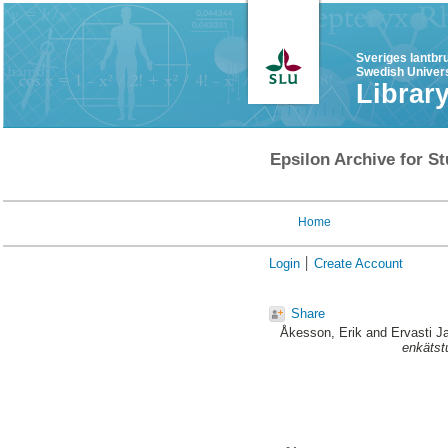
Sveriges lantbr
Swedish Univers
Librar
Epsilon Archive for St
Home
Login
Create Account
Share
Åkesson, Erik
and
Ervasti J
enkätst