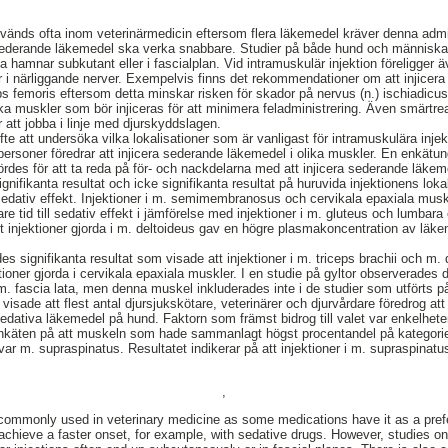
nvänds ofta inom veterinärmedicin eftersom flera läkemedel kräver denna admi
 sederande läkemedel ska verka snabbare. Studier på både hund och människa 
a hamnar subkutant eller i fascialplan. Vid intramuskulär injektion föreligger ä
ller i närliggande nerver. Exempelvis finns det rekommendationer om att injicer
ceps femoris eftersom detta minskar risken för skador på nervus (n.) ischiadicus
ka muskler som bör injiceras för att minimera feladministrering. Även smärtrea
att jobba i linje med djurskyddslagen.
fte att undersöka vilka lokalisationer som är vanligast för intramuskulära inj
personer föredrar att injicera sederande läkemedel i olika muskler. En enkätu
ördes för att ta reda på för- och nackdelarna med att injicera sederande läkem
gnifikanta resultat och icke signifikanta resultat på huruvida injektionens loka
ll sedativ effekt. Injektioner i m. semimembranosus och cervikala epaxiala mu
re tid till sedativ effekt i jämförelse med injektioner i m. gluteus och lumbara
t injektioner gjorda i m. deltoideus gav en högre plasmakoncentration av läk
es signifikanta resultat som visade att injektioner i m. triceps brachii och m
tioner gjorda i cervikala epaxiala muskler. I en studie på gyltor observerades 
 m. fascia lata, men denna muskel inkluderades inte i de studier som utförts p
visade att flest antal djursjukskötare, veterinärer och djurvårdare föredrog att
sedativa läkemedel på hund. Faktorn som främst bidrog till valet var enkelhet
 enkäten på att muskeln som hade sammanlagt högst procentandel på kategorier
 var m. supraspinatus. Resultatet indikerar på att injektioner i m. supraspinatus
,
 commonly used in veterinary medicine as some medications have it as a prefe
 achieve a faster onset, for example, with sedative drugs. However, studies 