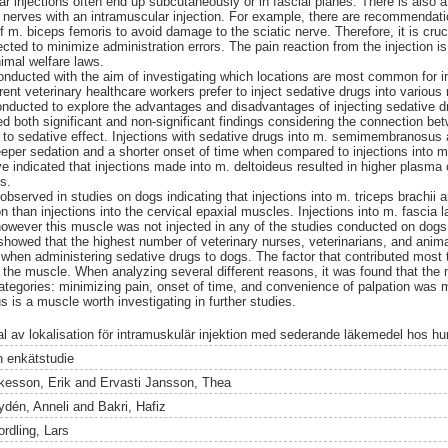
 injections often end up subcutaneously or in fascial planes. There is also a 
d nerves with an intramuscular injection. For example, there are recommendatio
f m. biceps femoris to avoid damage to the sciatic nerve. Therefore, it is cru
cted to minimize administration errors. The pain reaction from the injection i
nimal welfare laws.
onducted with the aim of investigating which locations are most common for in
rent veterinary healthcare workers prefer to inject sedative drugs into variou
 conducted to explore the advantages and disadvantages of injecting sedative d
d both significant and non-significant findings considering the connection bet
e to sedative effect. Injections with sedative drugs into m. semimembranosus
eper sedation and a shorter onset of time when compared to injections into m
indicated that injections made into m. deltoideus resulted in higher plasma 
us.
 observed in studies on dogs indicating that injections into m. triceps brachii
n than injections into the cervical epaxial muscles. Injections into m. fascia 
 however this muscle was not injected in any of the studies conducted on dogs
showed that the highest number of veterinary nurses, veterinarians, and anima
 when administering sedative drugs to dogs. The factor that contributed most
 the muscle. When analyzing several different reasons, it was found that the 
categories: minimizing pain, onset of time, and convenience of palpation was
s is a muscle worth investigating in further studies.
al av lokalisation för intramuskulär injektion med sederande läkemedel hos hu
n enkätstudie
kesson, Erik
and
Ervasti Jansson, Thea
ydén, Anneli
and
Bakri, Hafiz
ordling, Lars