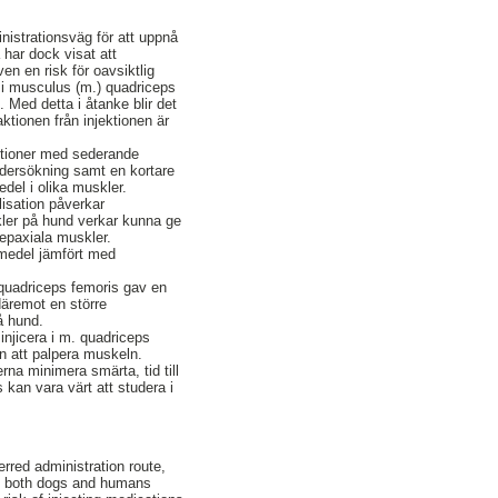
nistrationsväg för att uppnå
har dock visat att
ven en risk för oavsiktlig
a i musculus (m.) quadriceps
. Med detta i åtanke blir det
ktionen från injektionen är
ektioner med sederande
ndersökning samt en kortare
edel i olika muskler.
lisation påverkar
skler på hund verkar kunna ge
 epaxiala muskler.
emedel jämfört med
. quadriceps femoris gav en
däremot en större
å hund.
 injicera i m. quadriceps
en att palpera muskeln.
na minimera smärta, tid till
 kan vara värt att studera i
rred administration route,
on both dogs and humans