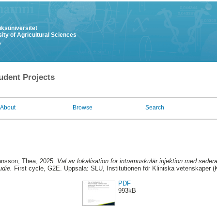
uksuniversitet
ity of Agricultural Sciences
y
udent Projects
About
Browse
Search
ansson, Thea
, 2025.
Val av lokalisation för intramuskulär injektion med sede
udie.
First cycle, G2E. Uppsala: SLU, Institutionen för Kliniska vetenskaper 
PDF
993kB