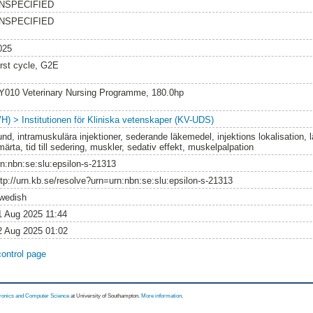
NSPECIFIED
NSPECIFIED
025
irst cycle, G2E
Y010 Veterinary Nursing Programme, 180.0hp
VH) > Institutionen för Kliniska vetenskaper (KV-UDS)
und, intramuskulära injektioner, sederande läkemedel, injektions lokalisation,
ärta, tid till sedering, muskler, sedativ effekt, muskelpalpation
rn:nbn:se:slu:epsilon-s-21313
ttp://urn.kb.se/resolve?urn=urn:nbn:se:slu:epsilon-s-21313
wedish
1 Aug 2025 11:44
2 Aug 2025 01:02
control page
tronics and Computer Science
at University of Southampton.
More information
.