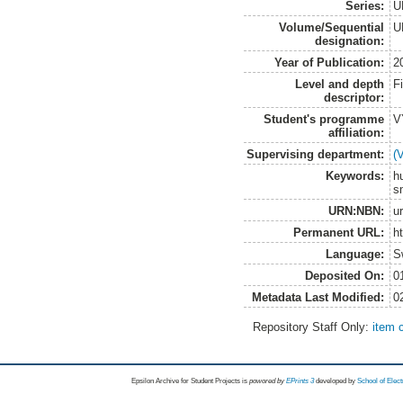
Series:
U
Volume/Sequential
U
designation:
Year of Publication:
2
Level and depth
F
descriptor:
Student's programme
V
affiliation:
Supervising department:
(
Keywords:
h
sm
URN:NBN:
u
Permanent URL:
h
Language:
S
Deposited On:
0
Metadata Last Modified:
0
Repository Staff Only:
item 
Epsilon Archive for Student Projects is
powored by
EPrints 3
developed by
School of Elec