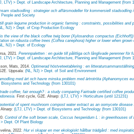
J, LTV) > Dept. of Landscape Architecture, Planning and Management (from 
nsam stadsodling : strategier och affärsmodeller för kommersiell stadsodling 
f People and Society
till grain legume production in organic farming : constraints, possibilities and 
NL, NJ) > Dept. of Crop Production Ecology
is the view of the black coffee twig borer (Xylosandrus compactus (Eichhoff)
station on robusta coffee trees (Coffea canephora) higher or lower when grown 
NL, NJ) > Dept. of Ecology
Yrsa
, 2021.
Perennpaletten : en guide till pålitliga och långlivade perenner för f
J, LTV) > Dept. of Landscape Architecture, Planning and Management (from 
son, Mats
, 2014.
Optimerad höstveteetablering : en litteratursammanställnin
 G2E. Uppsala:
(NL, NJ) > Dept. of Soil and Environment
modling med ärt och havre minska problem med ärtrotröta (Aphanomyces eu
of Biosystems and Technology (from 130101)
trade coffee, fair enough? : a study comparing Fairtrade certified coffee prod
ndonesia.
First cycle, G2E. Alnarp:
(LTJ, LTV) > Horticulture (until 121231)
potential of spent mushroom compost water extract as an oomycete disease s
 Alnarp:
(LTJ, LTV) > Dept. of Biosystems and Technology (from 130101)
20.
Control of the soft brown scale, Coccus hesperidum L : in greenhouses of 
 > Dept. Of Plant Biology
velina
, 2022.
Hur vi skapar en mer ekologiskt hållbar trädgård : med inspirati