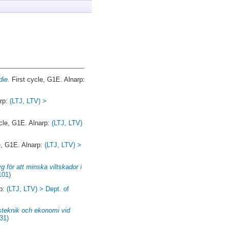
die.
First cycle, G1E. Alnarp:
arp:
(LTJ, LTV) >
cle, G1E. Alnarp:
(LTJ, LTV)
e, G1E. Alnarp:
(LTJ, LTV) >
 för att minska viltskador i
101)
rp:
(LTJ, LTV) > Dept. of
gsteknik och ekonomi vid
31)