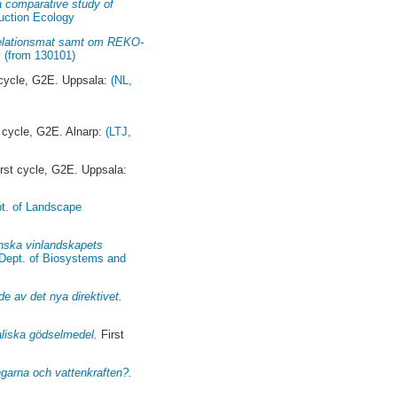
a comparative study of
duction Ecology
r relationsmat samt om REKO-
 (from 130101)
 cycle, G2E. Uppsala:
(NL,
 cycle, G2E. Alnarp:
(LTJ,
rst cycle, G2E. Uppsala:
pt. of Landscape
enska vinlandskapets
 Dept. of Biosystems and
de av det nya direktivet.
maliska gödselmedel.
First
ngarna och vattenkraften?.