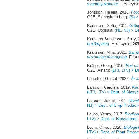
svampsjukdomar.
First cycl
Jonsson, Helena
, 2018.
Food
G2E. Skinnskatteberg:
(S) 
Karlsson , Sofie
, 2011.
Gröng
G2E. Uppsala:
(NL, NJ) > D
Karlsson Bondesson, Sally
,
bekämpning.
First cycle, G
Knutsson, Nina
, 2021.
Samod
växtnäringsförsörjning.
First
Krüger, Georg
, 2016.
Peri ur
G2E. Alnarp:
(LTJ, LTV) > D
Lagerfelt, Gustaf
, 2022.
Är k
Larsson, Carolina
, 2019.
Kan
(LTJ, LTV) > Dept. of Biosy
Larsson, Jakob
, 2021.
Utvin
NJ) > Dept. of Crop Product
Leijon, Yenny
, 2017.
Biodive
LTV) > Dept. of Biosystems
Levin, Oliwer
, 2020.
Biologis
LTV) > Dept. of Plant Protec