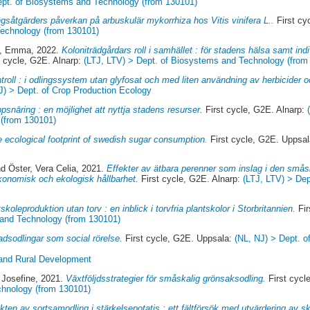
ept. of Biosystems and Technology (from 130101)
ngsåtgärders påverkan på arbuskulär mykorrhiza hos Vitis vinifera L..
First cy
Technology (from 130101)
n, Emma
, 2022.
Koloniträdgårdars roll i samhället : för stadens hälsa samt in
t cycle, G2E. Alnarp:
(LTJ, LTV) > Dept. of Biosystems and Technology (from
roll : i odlingssystem utan glyfosat och med liten användning av herbicider o
J) > Dept. of Crop Production Ecology
psnäring : en möjlighet att nyttja stadens resurser.
First cycle, G2E. Alnarp:
(from 130101)
 ecological footprint of swedish sugar consumption.
First cycle, G2E. Uppsa
nd
Öster, Vera Celia
, 2021.
Effekter av ätbara perenner som inslag i den små
 ekonomisk och ekologisk hållbarhet.
First cycle, G2E. Alnarp:
(LTJ, LTV) > De
skoleproduktion utan torv : en inblick i torvfria plantskolor i Storbritannien.
Fir
 and Technology (from 130101)
adsodlingar som social rörelse.
First cycle, G2E. Uppsala:
(NL, NJ) > Dept. o
 and Rural Development
 Josefine
, 2021.
Växtföljdsstrategier för småskalig grönsaksodling.
First cycl
chnology (from 130101)
kten av sortsamodling i stärkelsepotatis : ett fältförsök med utvärdering av sk