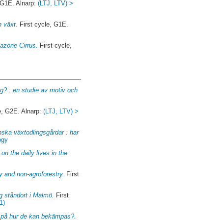
 G1E. Alnarp:
(LTJ, LTV) >
h växt.
First cycle, G1E.
azone Cirrus.
First cycle,
tag? : en studie av motiv och
e, G2E. Alnarp:
(LTJ, LTV) >
ska växtodlingsgårdar : har
ogy
on the daily lives in the
y and non-agroforestry.
First
g ståndort i Malmö.
First
1)
er på hur de kan bekämpas?.