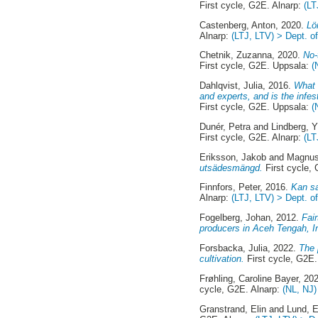
First cycle, G2E. Alnarp:
(LT
Castenberg, Anton
, 2020.
Lö
Alnarp:
(LTJ, LTV) > Dept. o
Chetnik, Zuzanna
, 2020.
No-
First cycle, G2E. Uppsala:
(
Dahlqvist, Julia
, 2016.
What 
and experts, and is the infe
First cycle, G2E. Uppsala:
(
Dunér, Petra
and
Lindberg, 
First cycle, G2E. Alnarp:
(LT
Eriksson, Jakob
and
Magnus
utsädesmängd.
First cycle,
Finnfors, Peter
, 2016.
Kan sa
Alnarp:
(LTJ, LTV) > Dept. 
Fogelberg, Johan
, 2012.
Fair
producers in Aceh Tengah, I
Forsbacka, Julia
, 2022.
The 
cultivation.
First cycle, G2E.
Frøhling, Caroline Bayer
, 20
cycle, G2E. Alnarp:
(NL, NJ)
Granstrand, Elin
and
Lund, E