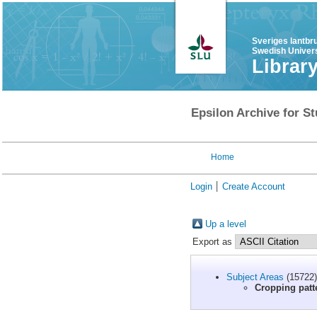
Sveriges lantbr
Swedish Univers
Librar
Epsilon Archive for St
Home
Login
Create Account
Up a level
Export as
Subject Areas
(15722)
Cropping patt