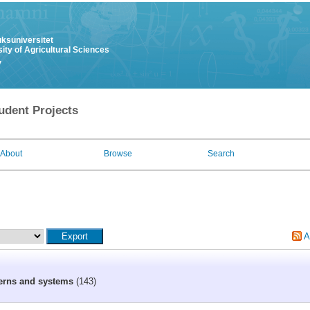
uksuniversitet
ity of Agricultural Sciences
y
udent Projects
About
Browse
Search
A
erns and systems
(143)