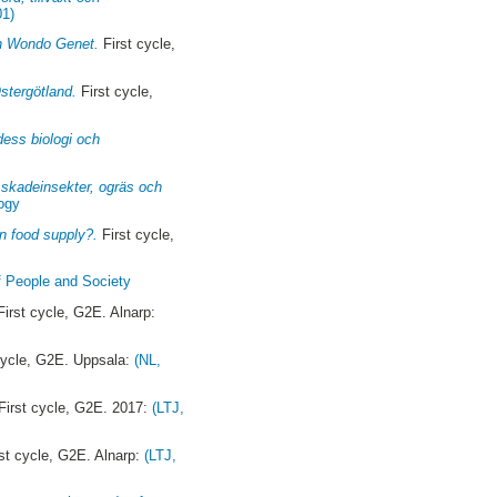
01)
 in Wondo Genet.
First cycle,
stergötland.
First cycle,
dess biologi och
 skadeinsekter, ogräs och
logy
an food supply?.
First cycle,
f People and Society
irst cycle, G2E. Alnarp:
cycle, G2E. Uppsala:
(NL,
First cycle, G2E. 2017:
(LTJ,
st cycle, G2E. Alnarp:
(LTJ,