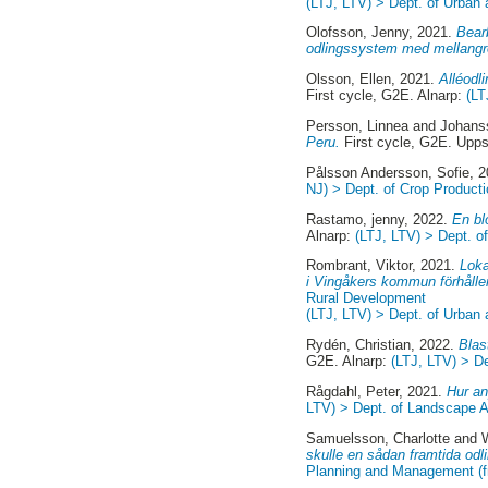
(LTJ, LTV) > Dept. of Urban
Olofsson, Jenny
, 2021.
Bear
odlingssystem med mellangr
Olsson, Ellen
, 2021.
Alléodl
First cycle, G2E. Alnarp:
(LT
Persson, Linnea
and
Johans
Peru.
First cycle, G2E. Upp
Pålsson Andersson, Sofie
, 
NJ) > Dept. of Crop Product
Rastamo, jenny
, 2022.
En bl
Alnarp:
(LTJ, LTV) > Dept. 
Rombrant, Viktor
, 2021.
Loka
i Vingåkers kommun förhåller 
Rural Development
(LTJ, LTV) > Dept. of Urban
Rydén, Christian
, 2022.
Blas
G2E. Alnarp:
(LTJ, LTV) > D
Rågdahl, Peter
, 2021.
Hur an
LTV) > Dept. of Landscape A
Samuelsson, Charlotte
and
skulle en sådan framtida od
Planning and Management (