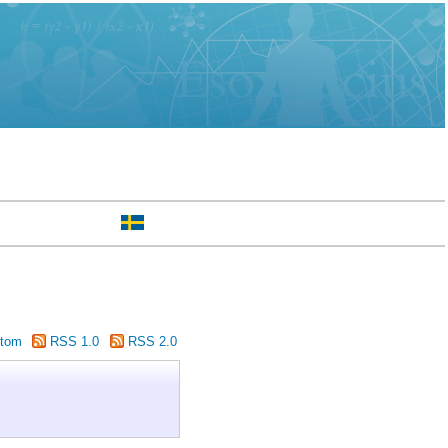
tom
RSS 1.0
RSS 2.0