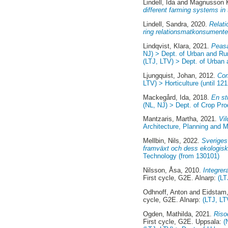
Lindell, Ida
and
Magnusson K
different farming systems in 
Lindell, Sandra
, 2020.
Relati
ring relationsmatkonsumente
Lindqvist, Klara
, 2021.
Peasa
NJ) > Dept. of Urban and Ru
(LTJ, LTV) > Dept. of Urban
Ljungquist, Johan
, 2012.
Com
LTV) > Horticulture (until 12
Mackegård, Ida
, 2018.
En st
(NL, NJ) > Dept. of Crop Pr
Mantzaris, Martha
, 2021.
Vil
Architecture, Planning and
Mellbin, Nils
, 2022.
Sveriges
framväxt och dess ekologiska
Technology (from 130101)
Nilsson, Åsa
, 2010.
Integrer
First cycle, G2E. Alnarp:
(LT
Odhnoff, Anton
and
Eidstam,
cycle, G2E. Alnarp:
(LTJ, LT
Ogden, Mathilda
, 2021.
Riso
First cycle, G2E. Uppsala:
(