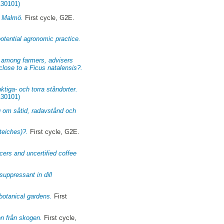
130101)
i Malmö.
First cycle, G2E.
potential agronomic practice.
) among farmers, advisers
close to a Ficus natalensis?.
uktiga- och torra ståndorter.
130101)
g om såtid, radavstånd och
teiches)?.
First cycle, G2E.
ucers and uncertified coffee
uppressant in dill
botanical gardens.
First
on från skogen.
First cycle,