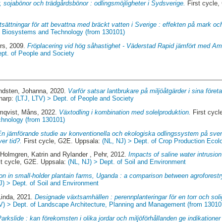
, sojabönor och trädgårdsbönor : odlingsmöjligheter i Sydsverige.
First cycle,
tsättningar för att bevattna med bräckt vatten i Sverige : effekten på mark oc
of Biosystems and Technology (from 130101)
rs
, 2009.
Fröplacering vid hög såhastighet - Väderstad Rapid jämfört med Am
ept. of People and Society
ndsten, Johanna
, 2020.
Varför satsar lantbrukare på miljöåtgärder i sina före
lnarp:
(LTJ, LTV) > Dept. of People and Society
mqvist, Måns
, 2022.
Växtodling i kombination med solelproduktion.
First cycl
chnology (from 130101)
En jämförande studie av konventionella och ekologiska odlingssystem på sven
ver tid?.
First cycle, G2E. Uppsala:
(NL, NJ) > Dept. of Crop Production Ecol
 Holmgren, Katrin
and
Rylander , Pehr
, 2012.
Impacts of saline water intrusion 
st cycle, G2E. Uppsala:
(NL, NJ) > Dept. of Soil and Environment
on in small-holder plantain farms, Uganda : a comparison between agroforestr
J) > Dept. of Soil and Environment
Linda
, 2021.
Designade växtsamhällen : perennplanteringar för en torr och soli
V) > Dept. of Landscape Architecture, Planning and Management (from 13010
Parkslide : kan förekomsten i olika jordar och miljöförhållanden ge indikation