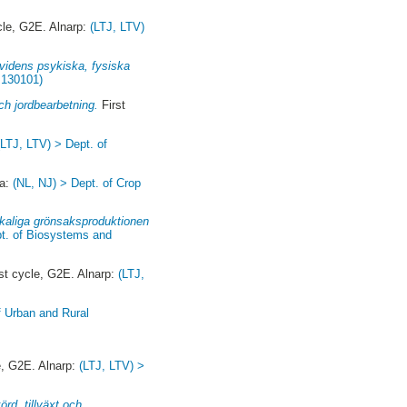
cle, G2E. Alnarp:
(LTJ, LTV)
dividens psykiska, fysiska
 130101)
ch jordbearbetning.
First
(LTJ, LTV) > Dept. of
la:
(NL, NJ) > Dept. of Crop
skaliga grönsaksproduktionen
pt. of Biosystems and
st cycle, G2E. Alnarp:
(LTJ,
f Urban and Rural
e, G2E. Alnarp:
(LTJ, LTV) >
örd, tillväxt och