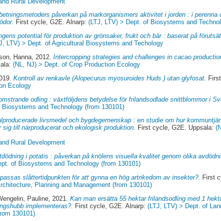
 and Rural Development
betningsmetoders påverkan på markorganismers aktivitet i jorden : i perenna o
ödor.
First cycle, G2E. Alnarp:
(LTJ, LTV) > Dept. of Biosystems and Techno
ingens potential för produktion av grönsaker, frukt och bär : baserat på förutsä
J, LTV) > Dept. of Agricultural Biosystems and Techology
son, Hanna
, 2012.
Intercropping strategies and challenges in cacao production 
sala:
(NL, NJ) > Dept. of Crop Production Ecology
2019.
Kontroll av renkavle (Alopecurus myosuroides Huds.) utan glyfosat.
Firs
ion Ecology
omstrande odling : växtföljdens betydelse för frilandsodlade snittblommor i Sv
of Biosystems and Technology (from 130101)
lproducerade livsmedel och bygdegemenskap : en studie om hur kommuntjän
sig till närproducerat och ekologisk produktion.
First cycle, G2E. Uppsala:
(
 and Rural Development
tdödning i potatis : påverkan på knölens visuella kvalitet genom olika avdöd
ept. of Biosystems and Technology (from 130101)
passas slåttertidpunkten för att gynna en hög artrikedom av insekter?.
First 
rchitecture, Planning and Management (from 130101)
Wengelin, Pauline
, 2021.
Kan man ersätta 55 hektar frilandsodling med 1 hekt
lingshubb implementeras?.
First cycle, G2E. Alnarp:
(LTJ, LTV) > Dept. of Lan
from 130101)