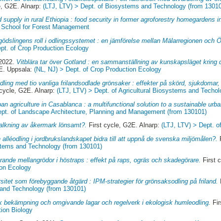
e, G2E. Alnarp:
(LTJ, LTV) > Dept. of Biosystems and Technology (from 1301
 supply in rural Ethiopia : food security in former agroforestry homegardens
> School for Forest Management
ödslingens roll i odlingssystemet : en jämförelse mellan Mälarregionen och Ö
ept. of Crop Production Ecology
 2022.
Vitblära tar över Gotland : en sammanställning av kunskapsläget kring 
2E. Uppsala:
(NL, NJ) > Dept. of Crop Production Ecology
ling med tio vanliga frilandsodlade grönsaker : effekter på skörd, sjukdomar,
 cycle, G2E. Alnarp:
(LTJ, LTV) > Dept. of Agricultural Biosystems and Techo
ban agriculture in Casablanca : a multifunctional solution to a sustainable urb
ept. of Landscape Architecture, Planning and Management (from 130101)
alkning av åkermark lönsamt?.
First cycle, G2E. Alnarp:
(LTJ, LTV) > Dept. o
 alléodling i jordbrukslandskapet bidra till att uppnå de svenska miljömålen?.
F
stems and Technology (from 130101)
trande mellangrödor i höstraps : effekt på raps, ogräs och skadegörare.
First 
ion Ecology
rsitet som förebyggande åtgärd : IPM-strategier för grönsaksodling på friland.
 and Technology (from 130101)
k bekämpning och omgivande lagar och regelverk i ekologisk humleodling.
Fir
tion Biology