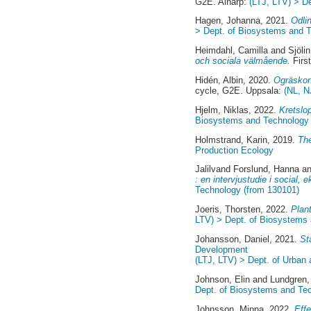
G2E. Alnarp:
(LTJ, LTV) > D
Hagen, Johanna
, 2021.
Odli
> Dept. of Biosystems and 
Heimdahl, Camilla
and
Sjöli
och sociala välmående.
Firs
Hidén, Albin
, 2020.
Ogräskont
cycle, G2E. Uppsala:
(NL, N
Hjelm, Niklas
, 2022.
Kretslop
Biosystems and Technology 
Holmstrand, Karin
, 2019.
The
Production Ecology
Jalilvand Forslund, Hanna
a
: en intervjustudie i social,
Technology (from 130101)
Joeris, Thorsten
, 2022.
Plant
LTV) > Dept. of Biosystems
Johansson, Daniel
, 2021.
St
Development
(LTJ, LTV) > Dept. of Urban
Johnson, Elin
and
Lundgren,
Dept. of Biosystems and Te
Johnsson, Minna
, 2022.
Effe