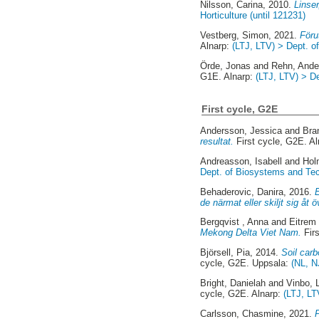
Nilsson, Carina
, 2010.
Linser
Horticulture (until 121231)
Vestberg, Simon
, 2021.
Föru
Alnarp:
(LTJ, LTV) > Dept. 
Örde, Jonas
and
Rehn, Ande
G1E. Alnarp:
(LTJ, LTV) > D
First cycle, G2E
Andersson, Jessica
and
Bra
resultat.
First cycle, G2E. A
Andreasson, Isabell
and
Hol
Dept. of Biosystems and Te
Behaderovic, Danira
, 2016.
de närmat eller skiljt sig åt ö
Bergqvist , Anna
and
Eitrem
Mekong Delta Viet Nam.
Fir
Björsell, Pia
, 2014.
Soil carb
cycle, G2E. Uppsala:
(NL, N
Bright, Danielah
and
Vinbo, 
cycle, G2E. Alnarp:
(LTJ, LT
Carlsson, Chasmine
, 2021.