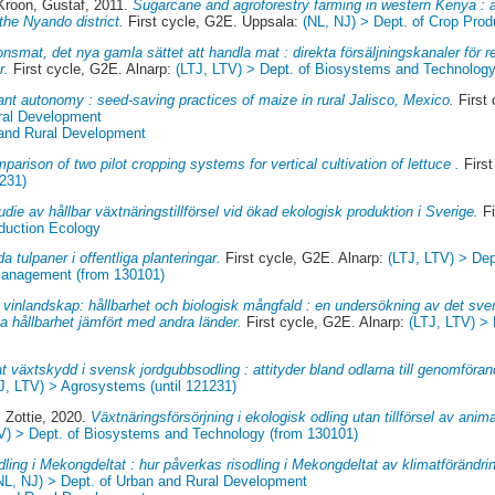
roon, Gustaf
, 2011.
Sugarcane and agroforestry farming in western Kenya : 
the Nyando district.
First cycle, G2E. Uppsala:
(NL, NJ) > Dept. of Crop Pro
onsmat, det nya gamla sättet att handla mat : direkta försäljningskanaler fö
r.
First cycle, G2E. Alnarp:
(LTJ, LTV) > Dept. of Biosystems and Technology
nt autonomy : seed-saving practices of maize in rural Jalisco, Mexico.
First
ral Development
 and Rural Development
parison of two pilot cropping systems for vertical cultivation of lettuce .
First
1231)
udie av hållbar växtnäringstillförsel vid ökad ekologisk produktion i Sverige.
Fi
oduction Ecology
da tulpaner i offentliga planteringar.
First cycle, G2E. Alnarp:
(LTJ, LTV) > De
 Management (from 130101)
 vinlandskap: hållbarhet och biologisk mångfald : en undersökning av det sv
 hållbarhet jämfört med andra länder.
First cycle, G2E. Alnarp:
(LTJ, LTV) >
at växtskydd i svensk jordgubbsodling : attityder bland odlarna till genomföran
J, LTV) > Agrosystems (until 121231)
 Zottie
, 2020.
Växtnäringsförsörjning i ekologisk odling utan tillförsel av ani
V) > Dept. of Biosystems and Technology (from 130101)
dling i Mekongdeltat : hur påverkas risodling i Mekongdeltat av klimatförändri
NL, NJ) > Dept. of Urban and Rural Development