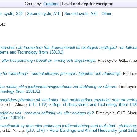
Group by:
Creators
|
Level and depth descriptor
st cycle, G2E
|
Second cycle, A1E
|
Second cycle, A2E
|
Other
143
.
nsamhet i att konvertera från konventionell till ekologisk mjölkgård : en fallstu
stems and Technology (from 130101)
 eller höstputsning i frövall av timotej och ängssvingel.
First cycle, G1E. Aln
e för förändring? : permakulturens principer i lägenhet och stadsmiljö.
First cy
se mellan olika jordbearbetningsmetoder vid etablering av vårkorn.
First cycl
chnology (from 130101)
angrödors påverkan på viltskador : kan mellangrödor användas som ett verktyg
le, G1E. Alnarp:
(LTJ, LTV) > Dept. of Biosystems and Technology (from 130
sådd av vall : renovera befintlig vall eller anlägga ny?.
First cycle, G1E. Alna
(from 130101)
ventionellt system eller reducerad jordbearbetning med mullsådd : etablerin
e, G1E. Alnarp:
(LTJ, LTV) > Rural Buildings and Animal Husbandry (until 1212