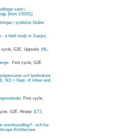
dlingar samt i
logy (from 130101)
ttningar i sydöstra Skåne.
: a field study in Juanjuí,
t cycle, G2E. Uppsala:
(NL,
erige..
First cycle, G2E.
stepersoner och lantbrukare
NL, NJ) > Dept. of Urban and
ningsmetoder.
First cycle,
cycle, G2E. Alnarp:
(LTJ,
ar inomhusodling? : och hur
dscape Architecture,