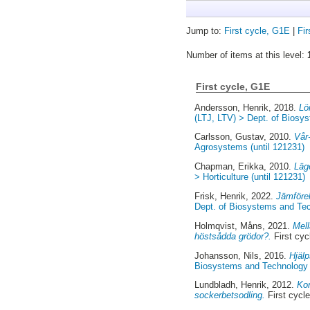
Jump to:
First cycle, G1E
|
Fir
Number of items at this level:
First cycle, G1E
Andersson, Henrik
, 2018.
Lö
(LTJ, LTV) > Dept. of Biosy
Carlsson, Gustav
, 2010.
Vår-
Agrosystems (until 121231)
Chapman, Erikka
, 2010.
Läg
> Horticulture (until 121231)
Frisk, Henrik
, 2022.
Jämförel
Dept. of Biosystems and Te
Holmqvist, Måns
, 2021.
Mell
höstsådda grödor?.
First cyc
Johansson, Nils
, 2016.
Hjälp
Biosystems and Technology 
Lundbladh, Henrik
, 2012.
Kon
sockerbetsodling.
First cycl