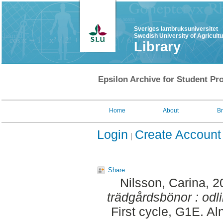
Sveriges lantbruksuniversitet
Swedish University of Agricult
Library
Epsilon Archive for Student Pro
Home
About
B
Login
Create Account
Share
Nilsson, Carina
, 
trädgårdsbönor : odl
First cycle, G1E. Aln