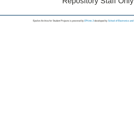
Repository Staff Onl
Epsilon Archive for Student Projects is
powored by
EPrints 3
developed by
School of Electronics an