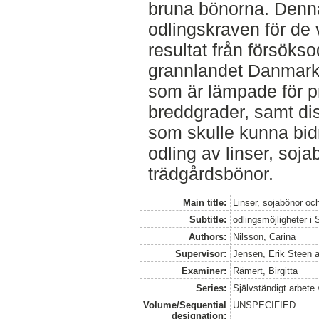
bruna bönorna. Denna
odlingskraven för de 
resultat från försöks
grannlandet Danmark,
som är lämpade för p
breddgrader, samt dis
som skulle kunna bidr
odling av linser, soja
trädgårdsbönor.
Main title:
Linser, sojabönor oc
Subtitle:
odlingsmöjligheter i
Authors:
Nilsson, Carina
Supervisor:
Jensen, Erik Steen
a
Examiner:
Rämert, Birgitta
Series:
Självständigt arbete
Volume/Sequential
UNSPECIFIED
designation: