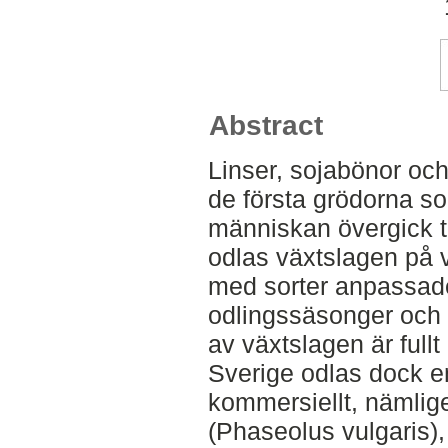
Abstract
Linser, sojabönor oc
de första grödorna s
människan övergick ti
odlas växtslagen på vi
med sorter anpassade t
odlingssäsonger och 
av växtslagen är fullt
Sverige odlas dock e
kommersiellt, nämlig
(Phaseolus vulgaris), 