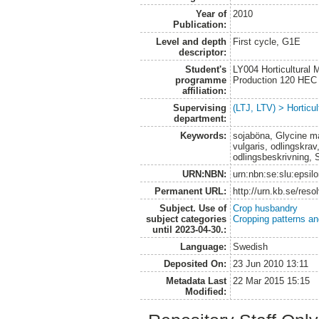
Year of
2010
Publication:
Level and depth
First cycle, G1E
descriptor:
Student's
LY004 Horticultural
programme
Production 120 HEC
affiliation:
Supervising
(LTJ, LTV) > Horticul
department:
Keywords:
sojaböna, Glycine ma
vulgaris, odlingskrav
odlingsbeskrivning, 
URN:NBN:
urn:nbn:se:slu:epsil
Permanent URL:
http://urn.kb.se/res
Subject. Use of
Crop husbandry
subject categories
Cropping patterns a
until 2023-04-30.:
Language:
Swedish
Deposited On:
23 Jun 2010 13:11
Metadata Last
22 Mar 2015 15:15
Modified: