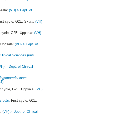
psala:
(VH) > Dept. of
rst cycle, G2E. Skara:
(VH)
 cycle, G2E. Uppsala:
(VH)
. Uppsala:
(VH) > Dept. of
Clinical Sciences (until
VH) > Dept. of Clinical
ningsmaterial inom
31)
t cycle, G2E. Uppsala:
(VH)
studie.
First cycle, G2E.
a:
(VH) > Dept. of Clinical