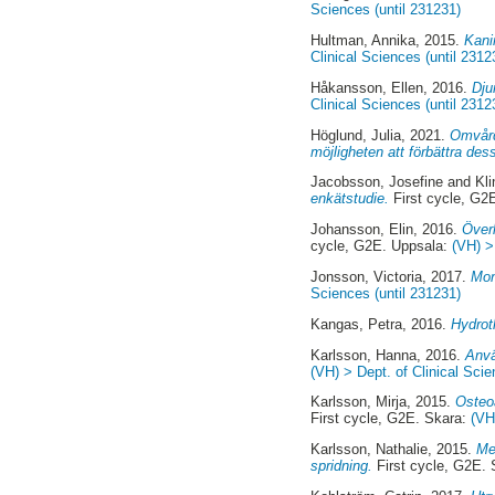
Sciences (until 231231)
Hultman, Annika
, 2015.
Kani
Clinical Sciences (until 2312
Håkansson, Ellen
, 2016.
Dju
Clinical Sciences (until 2312
Höglund, Julia
, 2021.
Omvård
möjligheten att förbättra dess
Jacobsson, Josefine
and
Kli
enkätstudie.
First cycle, G2
Johansson, Elin
, 2016.
Överl
cycle, G2E. Uppsala:
(VH) >
Jonsson, Victoria
, 2017.
Mon
Sciences (until 231231)
Kangas, Petra
, 2016.
Hydrot
Karlsson, Hanna
, 2016.
Anvä
(VH) > Dept. of Clinical Scie
Karlsson, Mirja
, 2015.
Osteoa
First cycle, G2E. Skara:
(VH
Karlsson, Nathalie
, 2015.
Me
spridning.
First cycle, G2E.