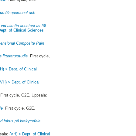
jurhälsopersonal och
vid allmän anestesi av föl
ept. of Clinical Sciences
mensional Composite Pain
 litteraturstudie.
First cycle,
H) > Dept. of Clinical
(VH) > Dept. of Clinical
First cycle, G2E. Uppsala:
ie.
First cycle, G2E.
ed fokus på brakycefala
psala:
(VH) > Dept. of Clinical