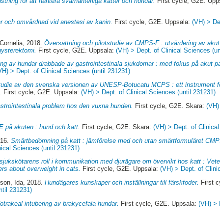
ustning för att hantera svårhanterliga katter och hundar.
First cycle, G2E. Upp
r och omvårdnad vid anestesi av kanin.
First cycle, G2E. Uppsala:
(VH) > De
Cornelia
, 2018.
Översättning och pilotstudie av CMPS-F : utvärdering av aku
hysterektomi.
First cycle, G2E. Uppsala:
(VH) > Dept. of Clinical Sciences (un
ing av hundar drabbade av gastrointestinala sjukdomar : med fokus på akut pan
VH) > Dept. of Clinical Sciences (until 231231)
studie av den svenska versionen av UNESP-Botucatu MCPS : ett instrument fö
.
First cycle, G2E. Uppsala:
(VH) > Dept. of Clinical Sciences (until 231231)
strointestinala problem hos den vuxna hunden.
First cycle, G2E. Skara:
(VH)
 på akuten : hund och katt.
First cycle, G2E. Skara:
(VH) > Dept. of Clinica
016.
Smärtbedömning på katt : jämförelse med och utan smärtformuläret CMP
nical Sciences (until 231231)
sjukskötarens roll i kommunikation med djurägare om övervikt hos katt : Veter
rs about overweight in cats.
First cycle, G2E. Uppsala:
(VH) > Dept. of Clini
son, Ida
, 2018.
Hundägares kunskaper och inställningar till färskfoder.
First 
ntil 231231)
otrakeal intubering av brakycefala hundar.
First cycle, G2E. Uppsala:
(VH) > 