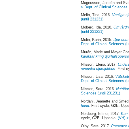
Magnusson, Josefin
and
Sve
> Dept. of Clinical Sciences 
Melin, Tina
, 2016.
Vanliga s
(until 231231)
Moberg, Ida
, 2018.
Omvårdnad
(until 231231)
Molin, Karin
, 2015.
Djur som 
Dept. of Clinical Sciences (u
Murén, Marie
and
Meyer Gha
karaktär kring djurhälsoperso
Nilsson, Elena
, 2017.
Unders
svenska djursjukhus.
First c
Nilsson, Lisa
, 2016.
Vätskete
Dept. of Clinical Sciences (u
Nilsson, Sara
, 2016.
Nutritio
Sciences (until 231231)
Nordahl, Jeanette
and
Smedb
hund.
First cycle, G2E. Upp
Nordberg, Ellinor
, 2017.
Kan 
cycle, G2E. Uppsala:
(VH) >
Olby, Sara
, 2017.
Presence o