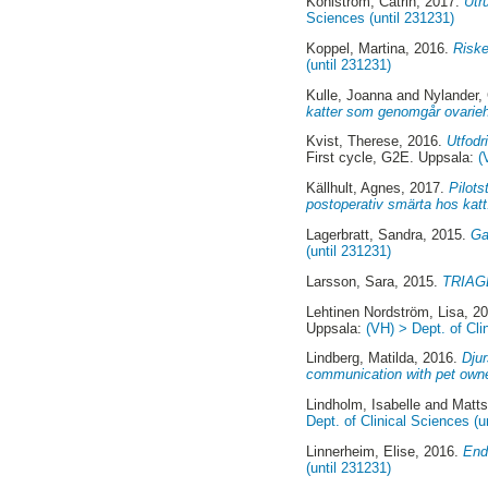
Kohlström, Catrin
, 2017.
Utr
Sciences (until 231231)
Koppel, Martina
, 2016.
Riske
(until 231231)
Kulle, Joanna
and
Nylander, 
katter som genomgår ovarie
Kvist, Therese
, 2016.
Utfodr
First cycle, G2E. Uppsala:
(
Källhult, Agnes
, 2017.
Pilot
postoperativ smärta hos katt
Lagerbratt, Sandra
, 2015.
Ga
(until 231231)
Larsson, Sara
, 2015.
TRIAGE
Lehtinen Nordström, Lisa
, 2
Uppsala:
(VH) > Dept. of Cli
Lindberg, Matilda
, 2016.
Djur
communication with pet owne
Lindholm, Isabelle
and
Matts
Dept. of Clinical Sciences (u
Linnerheim, Elise
, 2016.
End
(until 231231)