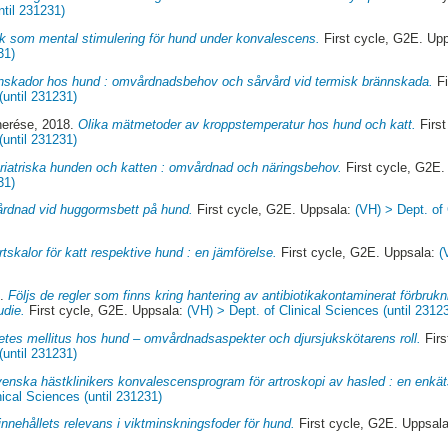
ntil 231231)
 som mental stimulering för hund under konvalescens.
First cycle, G2E. Up
31)
nskador hos hund : omvårdnadsbehov och sårvård vid termisk brännskada.
Fi
(until 231231)
herése
, 2018.
Olika mätmetoder av kroppstemperatur hos hund och katt.
First
(until 231231)
riatriska hunden och katten : omvårdnad och näringsbehov.
First cycle, G2E
31)
rdnad vid huggormsbett på hund.
First cycle, G2E. Uppsala:
(VH) > Dept. of 
tskalor för katt respektive hund : en jämförelse.
First cycle, G2E. Uppsala:
(
7.
Följs de regler som finns kring hantering av antibiotikakontaminerat förbruk
udie.
First cycle, G2E. Uppsala:
(VH) > Dept. of Clinical Sciences (until 2312
etes mellitus hos hund – omvårdnadsaspekter och djursjukskötarens roll.
Firs
(until 231231)
enska hästklinikers konvalescensprogram för artroskopi av hasled : en enkät
nical Sciences (until 231231)
innehållets relevans i viktminskningsfoder för hund.
First cycle, G2E. Uppsal