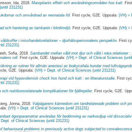
nsson, Ida
, 2018.
Maropitants effekt och användningsområden hos katt.
Firs
(until 231231)
jukdomar och omvårdnad av neonatala föl.
First cycle, G2E. Uppsala:
(VH) > 
 och hantering av tamkanin i klinikmiljö.
First cycle, G2E. Uppsala:
(VH) > 
våldsoffer i misshandelsrelationer – djurhälsopersonalens perspektiv.
First c
ntil 231231)
teh, Sofia
, 2018.
Sambandet mellan våld mot djur och våld i nära relationer : 
nalens roll.
First cycle, G2E. Uppsala:
(VH) > Dept. of Clinical Sciences (unti
ökning av rutiner för allmän anestesi av brakycefala hundar med luftvägsprob
ycle, G2E. Uppsala:
(VH) > Dept. of Clinical Sciences (until 231231)
rapi vid hypovolemisk chock hos hund och katt : en litteraturstudie.
First cy
ntil 231231)
n och nutritionsrelaterade komplikationer för fjällreptiler.
First cycle, G2E. Upp
erg, Jonna
, 2018.
Valpägarens kännedom om tandrelaterade problem och pro
sala:
(VH) > Dept. of Clinical Sciences (until 231231)
enbart ögonparametrar användas för bedömning av narkosdjup vid dissociativ 
 Dept. of Clinical Sciences (until 231231)
f behavioural problems in previously active dogs subjected to convalescence