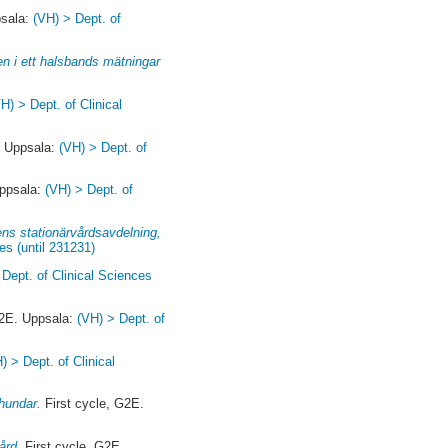
psala:
(VH) > Dept. of
eten i ett halsbands mätningar
H) > Dept. of Clinical
. Uppsala:
(VH) > Dept. of
Uppsala:
(VH) > Dept. of
ens stationärvårdsavdelning,
es (until 231231)
 Dept. of Clinical Sciences
G2E. Uppsala:
(VH) > Dept. of
) > Dept. of Clinical
hundar.
First cycle, G2E.
ård.
First cycle, G2E.