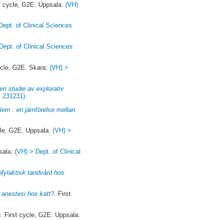
t cycle, G2E. Uppsala:
(VH)
Dept. of Clinical Sciences
Dept. of Clinical Sciences
ycle, G2E. Skara:
(VH) >
en studie av explorativ
l 231231)
lem : en jämförelse mellan
cle, G2E. Uppsala:
(VH) >
sala:
(VH) > Dept. of Clinical
fylaktisk tandvård hos
anestesi hos katt?.
First
.
First cycle, G2E. Uppsala: