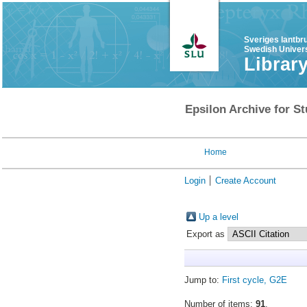
Sveriges lantbr
Swedish Univers
Librar
Epsilon Archive for St
Home
Login
Create Account
Up a level
Export as
Jump to:
First cycle, G2E
Number of items:
91
.