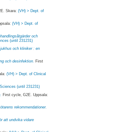
2E. Skara:
(VH) > Dept. of
ppsala:
(VH) > Dept. of
ehandlingsåtgärder och
ences (until 231231)
jukhus och kliniker : en
ng och desinfektion.
First
ala:
(VH) > Dept. of Clinical
 Sciences (until 231231)
.
First cycle, G2E. Uppsala:
kskötarens rekommendationer.
ör att undvika vidare