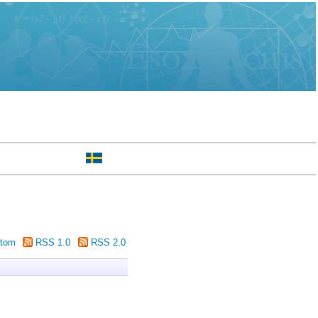
tom
RSS 1.0
RSS 2.0