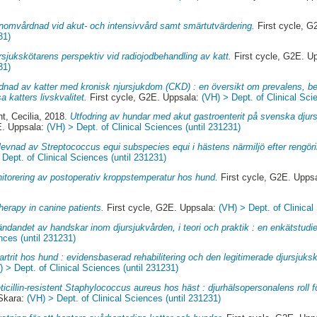
nomvårdnad vid akut- och intensivvård samt smärtutvärdering.
First cycle, G
31)
rsjukskötarens perspektiv vid radiojodbehandling av katt.
First cycle, G2E. U
31)
nad av katter med kronisk njursjukdom (CKD) : en översikt om prevalens, b
a katters livskvalitet.
First cycle, G2E. Uppsala:
(VH) > Dept. of Clinical Sci
nt, Cecilia
, 2018.
Utfodring av hundar med akut gastroenterit på svenska djurs
E. Uppsala:
(VH) > Dept. of Clinical Sciences (until 231231)
evnad av Streptococcus equi subspecies equi i hästens närmiljö efter rengöri
 Dept. of Clinical Sciences (until 231231)
itorering av postoperativ kroppstemperatur hos hund.
First cycle, G2E. Upps
herapy in canine patients.
First cycle, G2E. Uppsala:
(VH) > Dept. of Clinical
ndandet av handskar inom djursjukvården, i teori och praktik : en enkätstudie
nces (until 231231)
rtrit hos hund : evidensbaserad rehabilitering och den legitimerade djursju
) > Dept. of Clinical Sciences (until 231231)
ticillin-resistent Staphylococcus aureus hos häst : djurhälsopersonalens roll f
 Skara:
(VH) > Dept. of Clinical Sciences (until 231231)