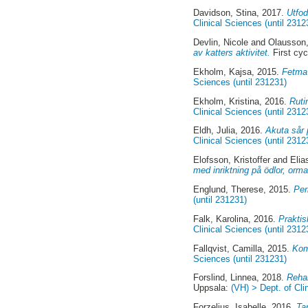
Davidson, Stina
, 2017.
Utfod
Clinical Sciences (until 2312
Devlin, Nicole
and
Olausson,
av katters aktivitet.
First cy
Ekholm, Kajsa
, 2015.
Fetma 
Sciences (until 231231)
Ekholm, Kristina
, 2016.
Ruti
Clinical Sciences (until 2312
Eldh, Julia
, 2016.
Akuta sår 
Clinical Sciences (until 2312
Elofsson, Kristoffer
and
Elia
med inriktning på ödlor, orm
Englund, Therese
, 2015.
Per
(until 231231)
Falk, Karolina
, 2016.
Praktis
Clinical Sciences (until 2312
Fallqvist, Camilla
, 2015.
Kom
Sciences (until 231231)
Forslind, Linnea
, 2018.
Rehab
Uppsala:
(VH) > Dept. of Cli
Forzelius, Isabelle
, 2016.
Ta