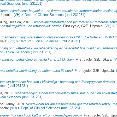
nical Sciences (until 231231)
Kommunikationens betydelse : en litteraturstudie om kommunikation mellan d
 Uppsala:
(VH) > Dept. of Clinical Sciences (until 231231)
lling, Jessica
, 2018.
Övervakningsmetoder och jämförelse av förberedelsetid 
 hästdjursjukhus : en retrospektiv studie.
First cycle, G2E. Uppsala:
(VH) > D
Smärtbedömning: översättning inför validering av UNESP – Botucatu Multidi
psala:
(VH) > Dept. of Clinical Sciences (until 231231)
mning och vattentrask vid rehabilitering av osteoartrit hos hund : en jämförande
of Clinical Sciences (until 231231)
tering och behandling av ferala katter på kliniken.
First cycle, G2E. Skara:
(V
reanestetisk användning av antiemetika till hund.
First cycle, G2E. Uppsala:
ressivt beteende hos katt i klinikmiljö : hantering och förebyggande åtgärder.
nces (until 231231)
la
, 2018.
Rehabiliteringsmetoder vid höftledsdysplasi hos hund : en enkätstud
nical Sciences (until 231231)
on, Jenny
, 2018.
Riskfaktorer för anestesirelaterad gastroesofageal reflux, m
ppsala:
(VH) > Dept. of Clinical Sciences (until 231231)
eterapi hos hund och katt ur ett omvårdnadsperspektiv.
First cycle, G2E. Up