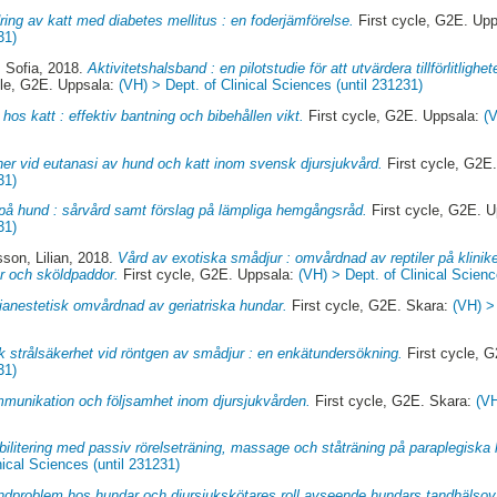
ring av katt med diabetes mellitus : en foderjämförelse.
First cycle, G2E. Up
31)
 Sofia
, 2018.
Aktivitetshalsband : en pilotstudie för att utvärdera tillförlitligh
cle, G2E. Uppsala:
(VH) > Dept. of Clinical Sciences (until 231231)
hos katt : effektiv bantning och bibehållen vikt.
First cycle, G2E. Uppsala:
(V
ner vid eutanasi av hund och katt inom svensk djursjukvård.
First cycle, G2E
31)
på hund : sårvård samt förslag på lämpliga hemgångsråd.
First cycle, G2E. 
31)
sson, Lilian
, 2018.
Vård av exotiska smådjur : omvårdnad av reptiler på klinik
ar och sköldpaddor.
First cycle, G2E. Uppsala:
(VH) > Dept. of Clinical Scienc
ianestetisk omvårdnad av geriatriska hundar.
First cycle, G2E. Skara:
(VH) >
k strålsäkerhet vid röntgen av smådjur : en enkätundersökning.
First cycle, 
31)
munikation och följsamhet inom djursjukvården.
First cycle, G2E. Skara:
(VH
ilitering med passiv rörelseträning, massage och ståträning på paraplegiska 
nical Sciences (until 231231)
ndproblem hos hundar och djursjukskötares roll avseende hundars tandhälsov