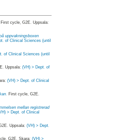
First cycle, G2E. Uppsala:
en på uppvakningsboxen
t. of Clinical Sciences (until
. of Clinical Sciences (until
2E. Uppsala:
(VH) > Dept. of
ara:
(VH) > Dept. of Clinical
kan.
First cycle, G2E.
tämmelsen mellan registrerad
VH) > Dept. of Clinical
 G2E. Uppsala:
(VH) > Dept.
ycle, G2E. Skara:
(VH) >