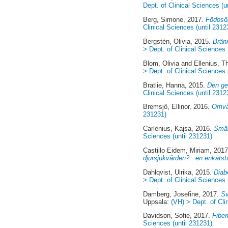
Dept. of Clinical Sciences (u
Berg, Simone
, 2017.
Födosök
Clinical Sciences (until 2312
Bergstén, Olivia
, 2015.
Brän
> Dept. of Clinical Sciences 
Blom, Olivia
and
Ellenius, T
> Dept. of Clinical Sciences 
Bratlie, Hanna
, 2015.
Den ge
Clinical Sciences (until 2312
Bremsjö, Ellinor
, 2016.
Omvå
231231)
Carlenius, Kajsa
, 2016.
Smär
Sciences (until 231231)
Castillo Eidem, Miriam
, 201
djursjukvården? : en enkätst
Dahlqvist, Ulrika
, 2015.
Diab
> Dept. of Clinical Sciences 
Damberg, Josefine
, 2017.
Sv
Uppsala:
(VH) > Dept. of Cli
Davidson, Sofie
, 2017.
Fiber
Sciences (until 231231)