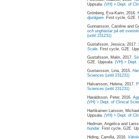
Uppsala:
(VH) > Dept. of Cli
Grönberg, Eva-Karin
, 2016.
djurägare.
First cycle, G2E.
Gunnarsson, Caroline
and
Gy
och unghästar på ett svenskt
(until 231231)
Gustafsson, Jessica
, 2017.
Scale.
First cycle, G2E. Up
Gustafsson, Malin
, 2017.
Si
G2E. Uppsala:
(VH) > Dept. 
Gustavsson, Lina
, 2015.
Han
Sciences (until 231231)
Halvarsson, Helena
, 2017.
P
Sciences (until 231231)
Haraldsson, Peter
, 2016.
Agg
(VH) > Dept. of Clinical Scie
Hartikainen Larsson, Michae
Uppsala:
(VH) > Dept. of Cli
Hedman, Angelica
and
Larss
hundar.
First cycle, G2E. U
Hiding, Camilla
, 2016.
Vätsk