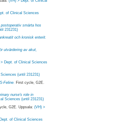
sala:
(VH) > Dept. of Clinical
pt. of Clinical Sciences
t postoperativ smärta hos
til 231231)
kreatit och kronisk enterit.
r utvärdering av akut,
 > Dept. of Clinical Sciences
l Sciences (until 231231)
S-Feline.
First cycle, G2E.
inary nurse's role in
cal Sciences (until 231231)
cycle, G2E. Uppsala:
(VH) >
Dept. of Clinical Sciences