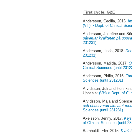
First cycle, G2E
Andersson, Cecilia
, 2015.
Im
(VH) > Dept. of Clinical Scie
Andersson, Josefine
and
Söd
påverkar kvaliteten på uppva
231231)
Andersson, Linda
, 2018.
Deb
231231)
Andersson, Matilda
, 2017.
O
Clinical Sciences (until 2312
Andersson, Philip
, 2015.
Tan
Sciences (until 231231)
Arvidsson, Juli
and
Henriks
Uppsala:
(VH) > Dept. of Cli
Arvidsson, Maja
and
Spence,
och observerad aktivitet med 
Sciences (until 231231)
Axelsson, Jenny
, 2017.
Kejs
of Clinical Sciences (until 2
Barnholdt, Elin
, 2015.
Kvalst