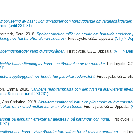
mobilisering av häst : komplikationer och förebyggande omvårdnadsåtgärder.
nces (until 231231)
erstedt, Sara
, 2018.
Spelar storleken roll? : en studie om huruvida storlek
kning hos hästar efter allmän anestesi.
First cycle, G2E. Uppsala:
(VH) > Dep
rideringsmetoder inom djursjukvården.
First cycle, G2E. Uppsala:
(VH) > Dept
bjektiv hältbedömning av hund : en jämförelse av tre metoder.
First cycle, G
31)
dstensuppbyggnad hos hund : hur påverkar fodervalet?.
First cycle, G2E. Sk
son, Emma
, 2018.
Kaninens mag-tarmhälsa och den fysiska aktivitetens inver
nical Sciences (until 231231)
 Ann Christine
, 2018.
Aktivitetsmonitor på katt : en pilotstudie av överenss
fokus på skillnad mellan katter av olika storlek.
First cycle, G2E. Uppsala:
(
arsnitt på honkatt : effekter av anestesin på kattungar och hona.
First cycle,
31231)
erallergi hos hund : vilka åtgärder kan vidtas för att minska symptom.
First c