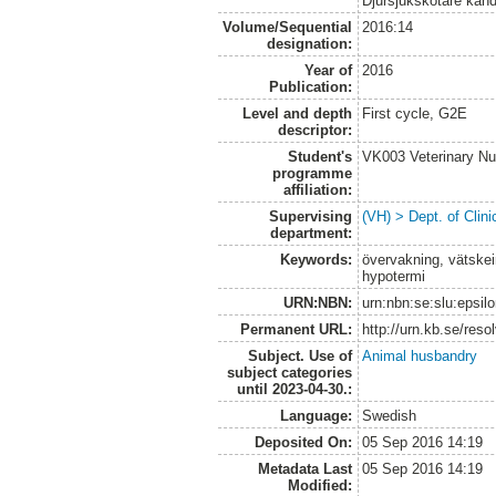
Djursjukskötare kan
Volume/Sequential
2016:14
designation:
Year of
2016
Publication:
Level and depth
First cycle, G2E
descriptor:
Student's
VK003 Veterinary Nu
programme
affiliation:
Supervising
(VH) > Dept. of Clini
department:
Keywords:
övervakning, vätskei
hypotermi
URN:NBN:
urn:nbn:se:slu:epsil
Permanent URL:
http://urn.kb.se/res
Subject. Use of
Animal husbandry
subject categories
until 2023-04-30.:
Language:
Swedish
Deposited On:
05 Sep 2016 14:19
Metadata Last
05 Sep 2016 14:19
Modified: