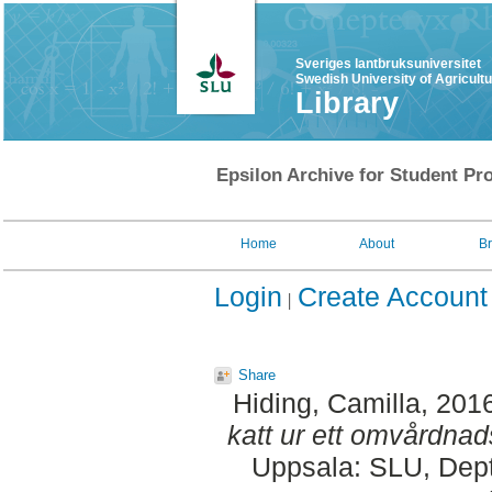
Sveriges lantbruksuniversitet
Swedish University of Agricult
Library
Epsilon Archive for Student Pro
Home
About
B
Login
Create Account
Share
Hiding, Camilla
, 201
katt ur ett omvårdnad
Uppsala: SLU, Dept.