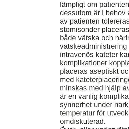
lämpligt om patiente
dessutom är i behov 
av patienten tolerera
stomisonder placeras 
både vätska och näri
vätskeadministrerin
intravenös kateter ka
komplikationer koppla
placeras aseptiskt o
med kateterplacering
minskas med hjälp av
är en vanlig komplika
synnerhet under nark
temperatur för utveck
omdiskuterad.