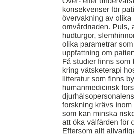
Över- eller underväts
konsekvenser för pat
övervakning av olika p
omvårdnaden. Puls, a
hudturgor, slemhinnor
olika parametrar so
uppfattning om patien
Få studier finns so
kring vätsketerapi ho
litteratur som finns b
humanmedicinsk fors
djurhälsopersonalen
forskning krävs inom 
som kan minska riske
att öka välfärden för 
Eftersom allt allvarli