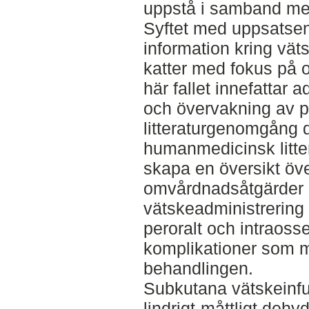
uppstå i samband me
Syftet med uppsatsen
information kring vät
katter med fokus på
här fallet innefattar 
och övervakning av pa
litteraturgenomgång 
humanmedicinsk litter
skapa en översikt öv
omvårdnadsåtgärder
vätskeadministrering 
peroralt och intraoss
komplikationer som möj
behandlingen.
Subkutana vätskeinfu
lindrigt-måttligt deh