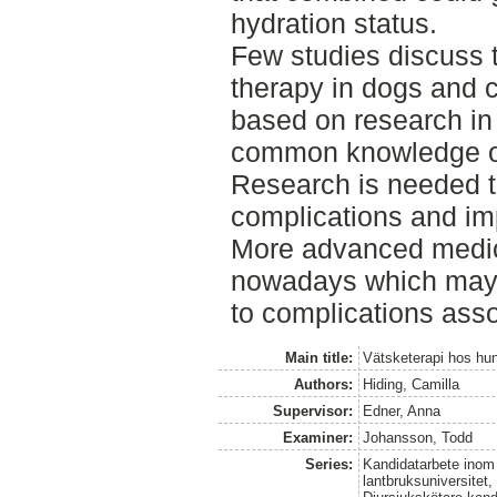
hydration status.
Few studies discuss t
therapy in dogs and ca
based on research i
common knowledge of
Research is needed t
complications and imp
More advanced medica
nowadays which may i
to complications assoc
Main title:
Vätsketerapi hos hun
Authors:
Hiding, Camilla
Supervisor:
Edner, Anna
Examiner:
Johansson, Todd
Series:
Kandidatarbete inom 
lantbruksuniversitet