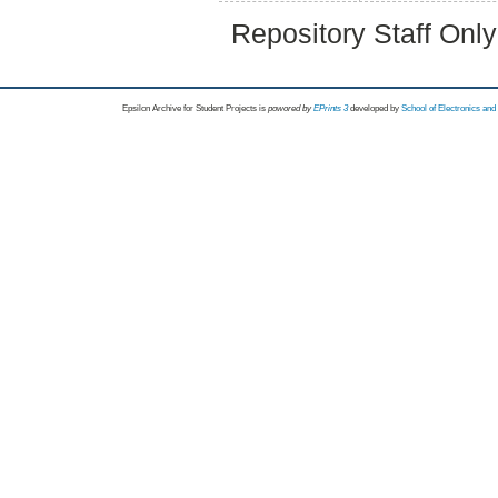
Repository Staff Onl
Epsilon Archive for Student Projects is
powored by
EPrints 3
developed by
School of Electronics an