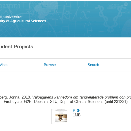
uksuniversitet
ity of Agricultural Sciences
y
udent Projects
About
Browse
Search
erg, Jonna
, 2018.
Valpägarens kännedom om tandrelaterade problem och pro
First cycle, G2E. Uppsala: SLU, Dept. of Clinical Sciences (until 231231)
PDF
1MB