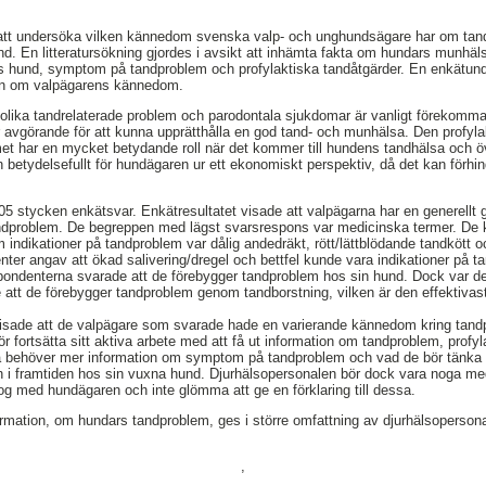
 att undersöka vilken kännedom svenska valp- och unghundsägare har om tan
nd. En litteratursökning gjordes i avsikt att inhämta fakta om hundars munhäl
s hund, symptom på tandproblem och profylaktiska tandåtgärder. En enkätun
ngen om valpägarens kännedom.
 olika tandrelaterade problem och parodontala sjukdomar är vanligt förekomm
r avgörande för att kunna upprätthålla en god tand- och munhälsa. Den profy
et har en mycket betydande roll när det kommer till hundens tandhälsa och ö
n betydelsefullt för hundägaren ur ett ekonomiskt perspektiv, då det kan förh
205 stycken enkätsvar. Enkätresultatet visade att valpägarna har en generell
ndproblem. De begreppen med lägst svarsrespons var medicinska termer. De
indikationer på tandproblem var dålig andedräkt, rött/lättblödande tandkött 
enter angav att ökad salivering/dregel och bettfel kunde vara indikationer på 
pondenterna svarade att de förebygger tandproblem hos sin hund. Dock var d
tt de förebygger tandproblem genom tandborstning, vilken är den effektivast
visade att de valpägare som svarade hade en varierande kännedom kring tan
r fortsätta sitt aktiva arbete med att få ut information om tandproblem, profy
a behöver mer information om symptom på tandproblem och vad de bör tänka p
 i framtiden hos sin vuxna hund. Djurhälsopersonalen bör dock vara noga med
log med hundägaren och inte glömma att ge en förklaring till dessa.
mation, om hundars tandproblem, ges i större omfattning av djurhälsopersonal
,