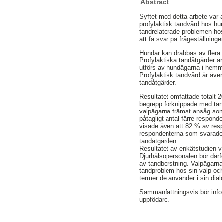
Abstract
Syftet med detta arbete var
profylaktisk tandvård hos hu
tandrelaterade problemen ho
att få svar på frågeställni
Hundar kan drabbas av flera
Profylaktiska tandåtgärder ä
utförs av hundägarna i hemm
Profylaktisk tandvård är äve
tandåtgärder.
Resultatet omfattade totalt 
begrepp förknippade med ta
valpägarna främst ansåg som 
påtagligt antal färre respond
visade även att 82 % av res
respondenterna som svarade a
tandåtgärden.
Resultatet av enkätstudien 
Djurhälsopersonalen bör därfö
av tandborstning. Valpägarn
tandproblem hos sin valp och
termer de använder i sin dia
Sammanfattningsvis bör infor
uppfödare.