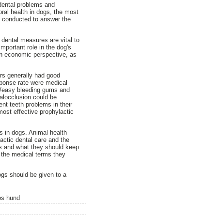
dental problems and
oral health in dogs, the most
s conducted to answer the
dental measures are vital to
mportant role in the dog's
 an economic perspective, as
ers generally had good
sponse rate were medical
ed/easy bleeding gums and
malocclusion could be
nt teeth problems in their
ost effective prophylactic
s in dogs. Animal health
actic dental care and the
s and what they should keep
t the medical terms they
ogs should be given to a
os hund