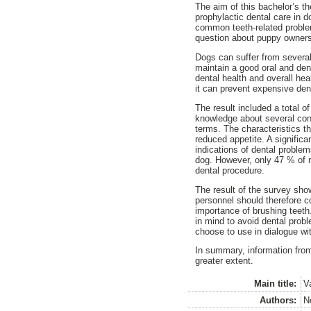
The aim of this bachelor’s 
prophylactic dental care in 
common teeth-related proble
question about puppy owner
Dogs can suffer from several
maintain a good oral and den
dental health and overall he
it can prevent expensive de
The result included a total 
knowledge about several con
terms. The characteristics t
reduced appetite. A signific
indications of dental proble
dog. However, only 47 % of r
dental procedure.
The result of the survey sh
personnel should therefore co
importance of brushing teet
in mind to avoid dental prob
choose to use in dialogue wi
In summary, information from
greater extent.
Main title:
V
Authors:
N