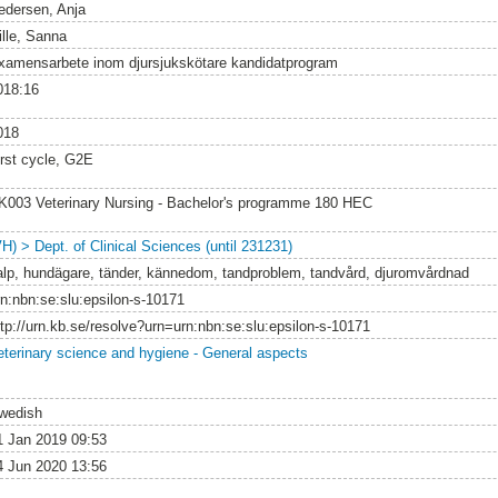
edersen, Anja
ille, Sanna
xamensarbete inom djursjukskötare kandidatprogram
018:16
018
irst cycle, G2E
K003 Veterinary Nursing - Bachelor's programme 180 HEC
VH) > Dept. of Clinical Sciences (until 231231)
alp, hundägare, tänder, kännedom, tandproblem, tandvård, djuromvårdnad
rn:nbn:se:slu:epsilon-s-10171
ttp://urn.kb.se/resolve?urn=urn:nbn:se:slu:epsilon-s-10171
eterinary science and hygiene - General aspects
wedish
1 Jan 2019 09:53
4 Jun 2020 13:56