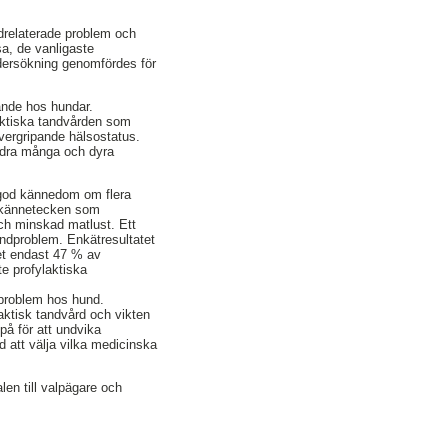
drelaterade problem och
sa, de vanligaste
dersökning genomfördes för
ande hos hundar.
laktiska tandvården som
vergripande hälsostatus.
indra många och dyra
t god kännedom om flera
 kännetecken som
och minskad matlust. Ett
tandproblem. Enkätresultatet
et endast 47 % av
e profylaktiska
dproblem hos hund.
laktisk tandvård och vikten
å för att undvika
 att välja vilka medicinska
en till valpägare och