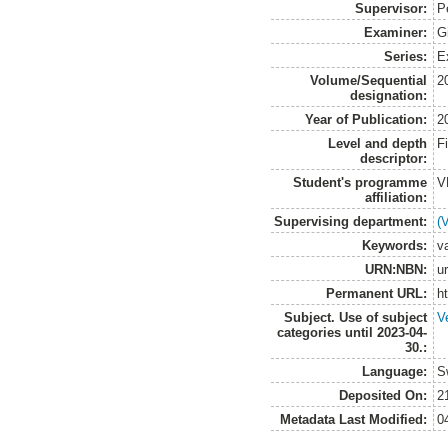
Supervisor:
P
Examiner:
G
Series:
E
Volume/Sequential
2
designation:
Year of Publication:
2
Level and depth
F
descriptor:
Student's programme
V
affiliation:
Supervising department:
(
Keywords:
v
URN:NBN:
u
Permanent URL:
h
Subject. Use of subject
V
categories until 2023-04-
30.:
Language:
S
Deposited On:
2
Metadata Last Modified:
0