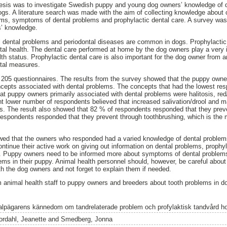
thesis was to investigate Swedish puppy and young dog owners’ knowledge of 
dogs. A literature search was made with the aim of collecting knowledge about 
ms, symptoms of dental problems and prophylactic dental care. A survey wa
s’ knowledge.
 dental problems and periodontal diseases are common in dogs. Prophylactic 
tal health. The dental care performed at home by the dog owners play a very i
alth status. Prophylactic dental care is also important for the dog owner from
ntal measures.
of 205 questionnaires. The results from the survey showed that the puppy own
cepts associated with dental problems. The concepts that had the lowest re
hat puppy owners primarily associated with dental problems were halitosis, r
ant lower number of respondents believed that increased salivation/drool and 
ms. The result also showed that 82 % of respondents responded that they preve
espondents responded that they prevent through toothbrushing, which is the m
owed that the owners who responded had a varied knowledge of dental problem
ntinue their active work on giving out information on dental problems, prophyl
h. Puppy owners need to be informed more about symptoms of dental problem
lems in their puppy. Animal health personnel should, however, be careful abou
th the dog owners and not forget to explain them if needed.
 animal health staff to puppy owners and breeders about tooth problems in d
alpägarens kännedom om tandrelaterade problem och profylaktisk tandvård h
ordahl, Jeanette
and
Smedberg, Jonna