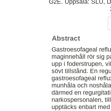
G2E. Uppsala: SLU, Dep
Abstract
Gastroesofageal reflu
maginnehåll rör sig 
upp i foderstrupen, v
sövt tillstånd. En reg
gastroesofageal reflu
munhåla och noshåla
därmed en regurgitati
narkospersonalen, till
upptäcks enbart med 