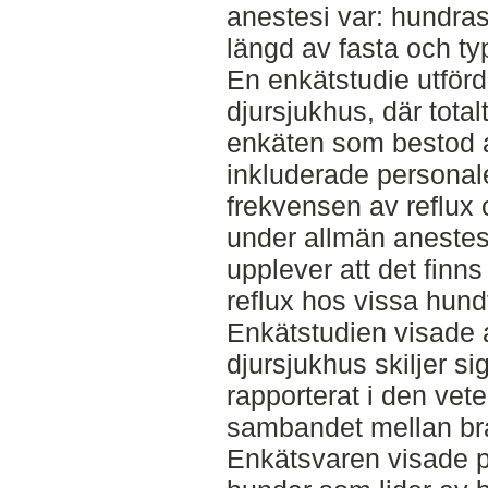
anestesi var: hundras,
längd av fasta och ty
En enkätstudie utför
djursjukhus, där tota
enkäten som bestod a
inkluderade personal
frekvensen av reflux 
under allmän aneste
upplever att det finns
reflux hos vissa hund
Enkätstudien visade 
djursjukhus skiljer si
rapporterat i den vet
sambandet mellan br
Enkätsvaren visade på