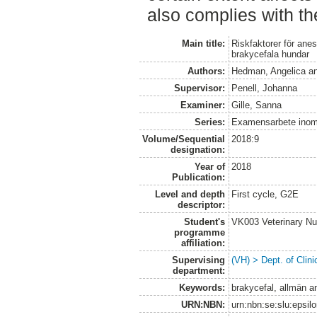
also complies with the
Main title:
Riskfaktorer för ane
brakycefala hundar
Authors:
Hedman, Angelica
a
Supervisor:
Penell, Johanna
Examiner:
Gille, Sanna
Series:
Examensarbete inom 
Volume/Sequential
2018:9
designation:
Year of
2018
Publication:
Level and depth
First cycle, G2E
descriptor:
Student's
VK003 Veterinary Nu
programme
affiliation:
Supervising
(VH) > Dept. of Clini
department:
Keywords:
brakycefal, allmän an
URN:NBN:
urn:nbn:se:slu:epsil