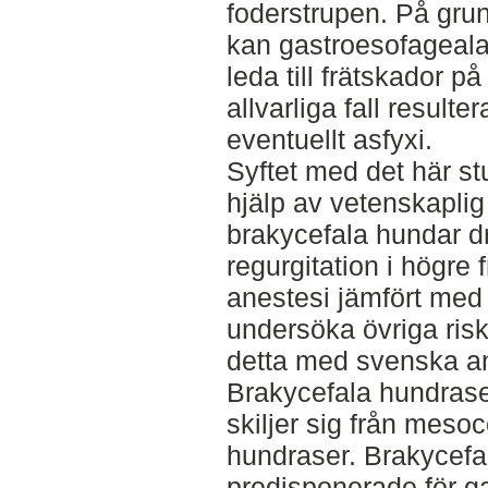
foderstrupen. På gru
kan gastroesofageala 
leda till frätskador 
allvarliga fall resulte
eventuellt asfyxi.
Syftet med det här st
hjälp av vetenskaplig
brakycefala hundar 
regurgitation i högre
anestesi jämfört med
undersöka övriga ris
detta med svenska an
Brakycefala hundrase
skiljer sig från meso
hundraser. Brakycefa
predisponerade för ga