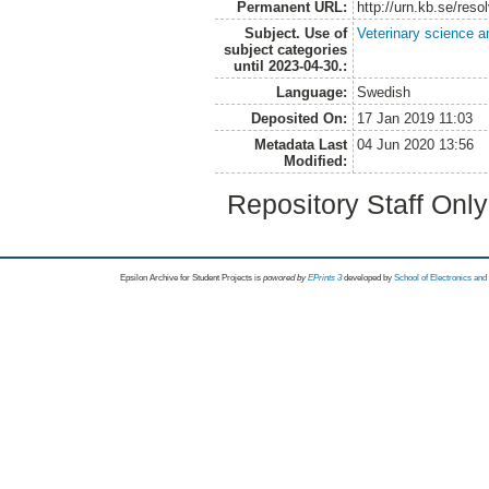
Permanent URL:
http://urn.kb.se/res
Subject. Use of
Veterinary science a
subject categories
until 2023-04-30.:
Language:
Swedish
Deposited On:
17 Jan 2019 11:03
Metadata Last
04 Jun 2020 13:56
Modified:
Repository Staff Onl
Epsilon Archive for Student Projects is
powored by
EPrints 3
developed by
School of Electronics an