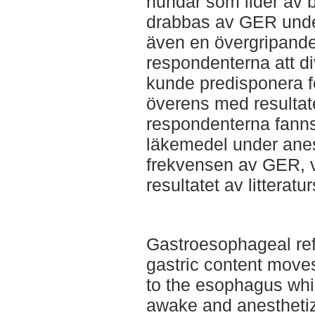
hundar som lider av 
drabbas av GER under
även en övergripande
respondenterna att di
kunde predisponera fö
överens med resultate
respondenterna fanns 
läkemedel under anes
frekvensen av GER, 
resultatet av litteratu
Gastroesophageal re
gastric content move
to the esophagus whi
awake and anesthetize