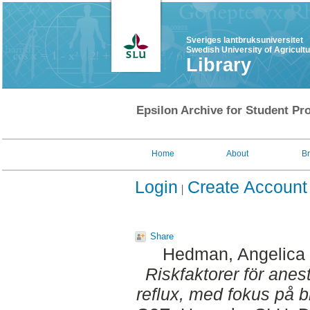
Sveriges lantbruksuniversitet
Swedish University of Agricult
Library
Epsilon Archive for Student Pro
Home
About
B
Login
Create Account
Share
Hedman, Angelica
Riskfaktorer för anes
reflux, med fokus på b