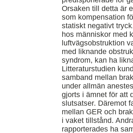
Orsaken till detta är e
som kompensation för
statiskt negativt tryc
hos människor med k
luftvägsobstruktion v
med liknande obstrukt
syndrom, kan ha likn
Litteraturstudien kund
samband mellan brak
under allmän anestesi
gjorts i ämnet för att 
slutsatser. Däremot f
mellan GER och brak
i vaket tillstånd. And
rapporterades ha s