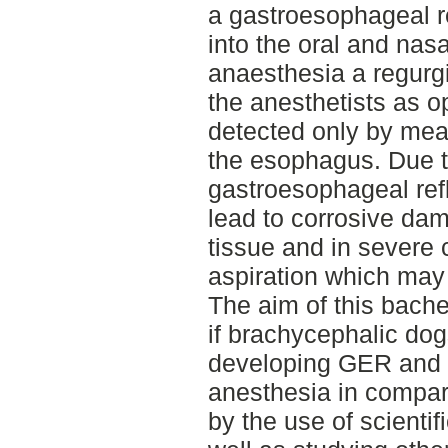
a gastroesophageal r
into the oral and nasa
anaesthesia a regurgit
the anesthetists as op
detected only by mea
the esophagus. Due to
gastroesophageal ref
lead to corrosive da
tissue and in severe 
aspiration which may
The aim of this bache
if brachycephalic do
developing GER and r
anesthesia in compari
by the use of scientifi