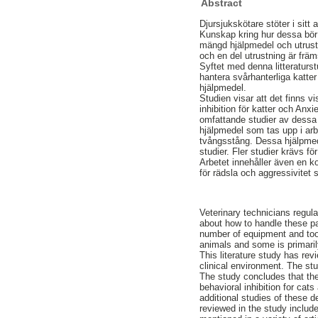
Abstract
Djursjukskötare stöter i sit
Kunskap kring hur dessa bör 
mängd hjälpmedel och utrustni
och en del utrustning är frä
Syftet med denna litteraturst
hantera svårhanterliga katter
hjälpmedel.
Studien visar att det finns 
inhibition för katter och Anx
omfattande studier av dessa 
hjälpmedel som tas upp i ar
tvångsstång. Dessa hjälpmedel
studier. Fler studier krävs f
Arbetet innehåller även en ko
för rädsla och aggressivitet
Veterinary technicians regul
about how to handle these pat
number of equipment and too
animals and some is primaril
This literature study has revi
clinical environment. The st
The study concludes that the
behavioral inhibition for ca
additional studies of these d
reviewed in the study includ