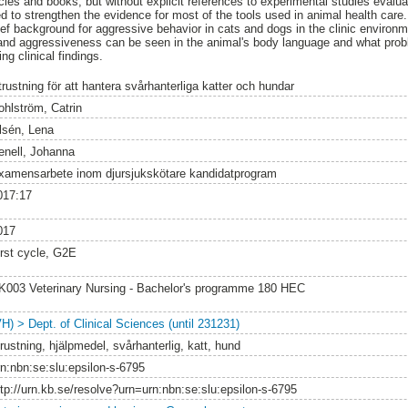
icles and books, but without explicit references to experimental studies evaluat
ed to strengthen the evidence for most of the tools used in animal health care.
ief background for aggressive behavior in cats and dogs in the clinic environ
r and aggressiveness can be seen in the animal's body language and what pr
ng clinical findings.
trustning för att hantera svårhanterliga katter och hundar
ohlström, Catrin
lsén, Lena
enell, Johanna
xamensarbete inom djursjukskötare kandidatprogram
017:17
017
irst cycle, G2E
K003 Veterinary Nursing - Bachelor's programme 180 HEC
VH) > Dept. of Clinical Sciences (until 231231)
rustning, hjälpmedel, svårhanterlig, katt, hund
rn:nbn:se:slu:epsilon-s-6795
ttp://urn.kb.se/resolve?urn=urn:nbn:se:slu:epsilon-s-6795