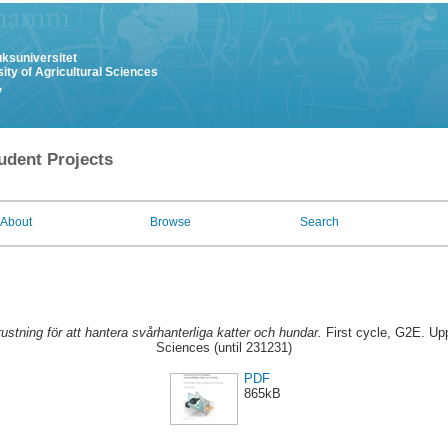
uksuniversitet
ity of Agricultural Sciences
y
udent Projects
About
Browse
Search
rustning för att hantera svårhanterliga katter och hundar.
First cycle, G2E. Upp
Sciences (until 231231)
PDF
865kB