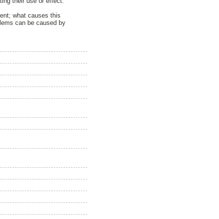
ing their use or effect.
ment; what causes this
oblems can be caused by