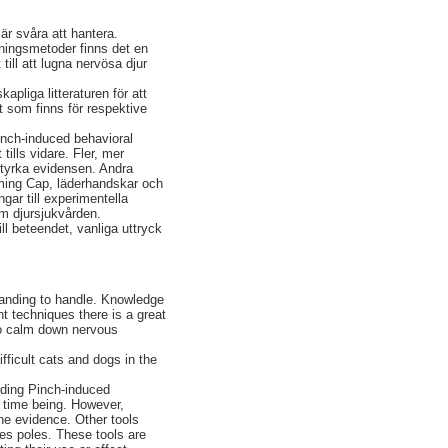
är svåra att hantera.
lningsmetoder finns det en
ill att lugna nervösa djur
apliga litteraturen för att
t som finns för respektive
Pinch-induced behavioral
ills vidare. Fler, mer
styrka evidensen. Andra
lming Cap, läderhandskar och
gar till experimentella
om djursjukvården.
ill beteendet, vanliga uttryck
manding to handle. Knowledge
nt techniques there is a great
to calm down nervous
ifficult cats and dogs in the
luding Pinch-induced
e time being. However,
the evidence. Other tools
es poles. These tools are