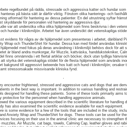
t arbete regelbundet på rädda, stressade och aggressiva katter och hundar som 
hanteras på bästa sätt är därför viktig. Förutom olika hanterings- och fasthål
ng utformad för hantering av dessa patienter. En del utrustning syftar främst t
mst skyddande för personalen vid hantering av aggressiva djur.
udie var att undersöka vilka olika hjälpmedel som finns beskrivna i den vetensk
 och hundar i klinikmiljön. Arbetet har även undersökt det vetenskapliga stöde
visst evidens för några av de hjälpmedel som presenteras i arbetet, däribland 
iety Wrap och ThunderShirt för hundar. Dessa kan med fördel användas kliniskt t
hjälpmedel med fokus på deras användning i klinikmiljö behövs dock för att 
betet är bland andra munkorgar, Air Muzzle, kattväska, handdukstekniker, Ca
 finns omnämnda i ett flertal artiklar och böcker, dock utan tydliga hänvisnin
ör att styrka det vetenskapliga stödet för de flesta hjälpmedel som används in
rt bakgrund till aggressivt beteende hos katt och hund i klinikmiljön; orsaker t
 samt stressorsakade missvisande kliniska fynd.
,
ary encounter frightened, stressed and aggressive cats and dogs that are de
ients in the best way is important. In addition to various handling and restrai
ls designed for handling these patients. Some of these tools primarily aims 
y protective for the personnel when handling aggressive animals.
ewed the various equipment described in the scientific literature for handling d
udy has also examined the scientific evidence available for each equipment.
re is some evidence for a few of the tools that are included in the study, inc
ts and Anxiety Wrap and ThunderShirt for dogs. These tools can be used for th
evices focusing on their use in the animal clinic are necessary to strengthen 
e muzzles, Air Muzzle, cat bags, towels, Calming Cap, leather gloves and rabi