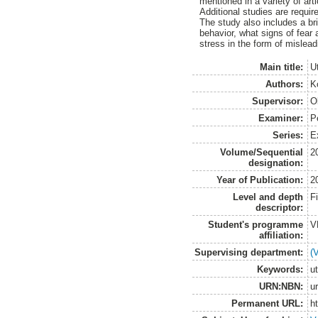
mentioned in a variety of art
Additional studies are requir
The study also includes a br
behavior, what signs of fea
stress in the form of misleadi
Main title:
U
Authors:
K
Supervisor:
O
Examiner:
P
Series:
E
Volume/Sequential
2
designation:
Year of Publication:
2
Level and depth
F
descriptor:
Student's programme
V
affiliation:
Supervising department:
(
Keywords:
ut
URN:NBN:
u
Permanent URL:
h