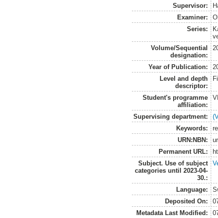
Supervisor:
H
Examiner:
O
Series:
K
v
Volume/Sequential
2
designation:
Year of Publication:
2
Level and depth
F
descriptor:
Student's programme
V
affiliation:
Supervising department:
(
Keywords:
r
URN:NBN:
u
Permanent URL:
h
Subject. Use of subject
V
categories until 2023-04-
30.:
Language:
S
Deposited On:
0
Metadata Last Modified:
0