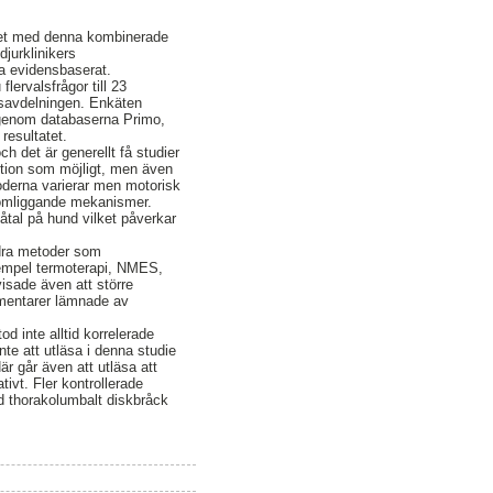
ftet med denna kombinerade
djurklinikers
ta evidensbaserat.
ervalsfrågor till 23
ngsavdelningen. Enkäten
s genom databaserna Primo,
resultatet.
h det är generellt få studier
nktion som möjligt, men även
derna varierar men motorisk
komliggande mekanismer.
fåtal på hund vilket påverkar
dra metoder som
empel termoterapi, NMES,
isade även att större
ommentarer lämnade av
 inte alltid korrelerade
te att utläsa i denna studie
r går även att utläsa att
ivt. Fler kontrollerade
id thorakolumbalt diskbråck