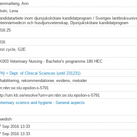
ammarberg, Ann
lsén, Lena
andidatarbete inom djursjukskötare kandidatprogram / Sveriges lantbruksuniver
eterinärmedicin och husdjursvetenskap, Djursjukskötare kandidatprogram
016:25
016
irst cycle, G2E
K003 Veterinary Nursing - Bachelor's programme 180 HEC
VH) > Dept. of Clinical Sciences (until 231231)
ehabilitering, rekommendationer, evidens, metoder
rn:nbn:se:slu:epsilon-s-5791
ttp://urn.kb.se/resolve?urn=urn:nbn:se:slu:epsilon-s-5791
eterinary science and hygiene - General aspects
wedish
7 Sep 2016 13:33
7 Sep 2016 13:33