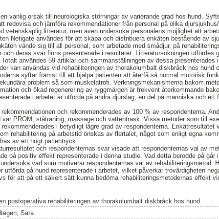
en vanlig orsak till neurologiska störningar av varierande grad hos hund. Sy
 att redovisa och jämföra rekommendationer från personal på olika djursjukhus/
ed vetenskaplig litteratur, men även undersöka personalens möjlighet att arbe
n Netigate användes för att skapa och distribuera enkäten bestående av sju fl
Enkäten vände sig till all personal, som arbetade med smådjur, på rehabiliteri
er och deras svar finns presenterade i resultatet. Litteratursökningen utförde
otalt användes 59 artiklar och sammanställningen av dessa presenterades i 
toder kan användas vid rehabiliteringen av thorakolumbalt diskbråck hos hund oc
toderna syftar främst till att hjälpa patienten att återfå så normal motorisk fu
sekundära problem så som muskelatrofi. Verkningsmekanismerna bakom meto
ammation och ökad regenerering av ryggmärgen är frekvent återkommande ba
esenterade i arbetet är utförda på andra djurslag, en del på människa och ett 
te rekommendationen och rekommenderades av 100 % av respondenterna. An
 var PROM, ståträning, massage och vattentrask. Vissa metoder som till ex
rekommenderades i betydligt lägre grad av respondenterna. Enkätresultatet v
inom rehabilitering på arbetstid önskas av flertalet, något som enligt egna k
ras av ett högt patientryck.
urresultatet och respondenternas svar visade att respondenternas val av metod
e på positiv effekt representerade i denna studie. Vad detta berodde på går in
tt undersöka vad som motiverar respondenternas val av rehabiliteringsmetod. Hä
 utförda på hund representerade i arbetet, vilket påverkar trovärdigheten negat
vs för att på ett säkert sätt kunna bedöma rehabiliteringsmetodernas effekt v
en postoperativa rehabiliteringen av thorakolumbalt diskbråck hos hund
ltegen, Sara