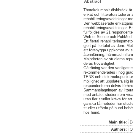
Abstract
Thorakolumbalt diskbråck är 
enkät och litteraturstudie är
rehabiliteringsavdelningar m
Den webbaserade enkättjänste
rehabiliteringsavdelningar. 
fullföljdes av 21 respondent
Web of Sience och PubMed. T
Ett flertal rehabiliteringsme
gjort på flertalet av dem. Me
att förebygga uppkomst av 
återinlärning, hämmad infl
Majoriteten av studierna repr
deras trovärdighet.
Gåträning var den vanligas
rekommenderades i hög grad
TENS och elektroakupunktur 
möjlighet att uppdatera sig 
respondenterna delvis förhind
Sammanslagningen av litterat
med antalet studier som visad
utan fler studier krävs för a
ganska få metoder har studier
studier utförda på hund behö
hos hund.
Main title:
D
Authors:
O