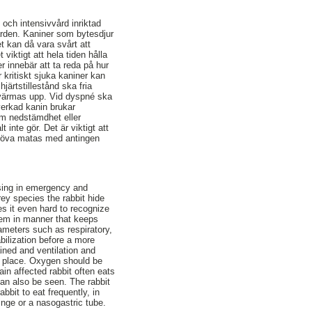
 och intensivvård inriktad
ården. Kaniner som bytesdjur
t kan då vara svårt att
iktigt att hela tiden hålla
 innebär att ta reda på hur
 kritiskt sjuka kaniner kan
ärtstillestånd ska fria
 värmas upp. Vid dyspné ska
verkad kanin brukar
som nedstämdhet eller
inte gör. Det är viktigt att
behöva matas med antingen
rsing in emergency and
rey species the rabbit hide
kes it even hard to recognize
them in manner that keeps
ameters such as respiratory,
abilization before a more
ained and ventilation and
e place. Oxygen should be
ain affected rabbit often eats
can also be seen. The rabbit
bbit to eat frequently, in
inge or a nasogastric tube.