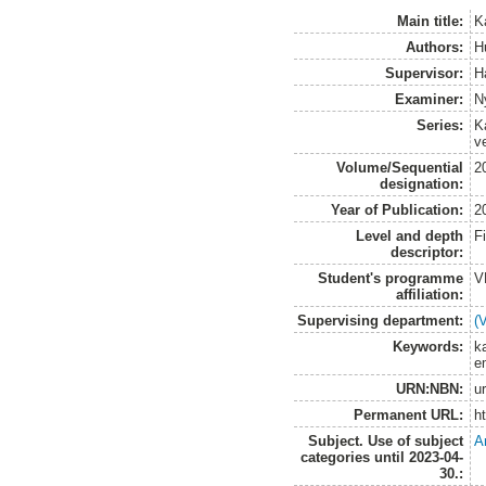
Main title:
K
Authors:
H
Supervisor:
H
Examiner:
N
Series:
K
v
Volume/Sequential
2
designation:
Year of Publication:
2
Level and depth
F
descriptor:
Student's programme
V
affiliation:
Supervising department:
(
Keywords:
k
e
URN:NBN:
u
Permanent URL:
h
Subject. Use of subject
A
categories until 2023-04-
30.: