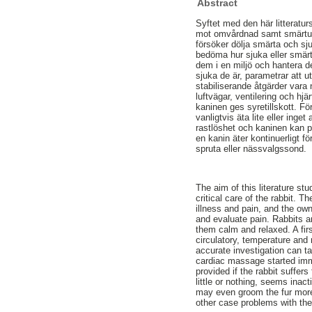
Abstract
Syftet med den här litteratur
mot omvårdnad samt smärtutv
försöker dölja smärta och sj
bedöma hur sjuka eller smärtp
dem i en miljö och hantera d
sjuka de är, parametrar att u
stabiliserande åtgärder vara
luftvägar, ventilering och 
kaninen ges syretillskott. F
vanligtvis äta lite eller ing
rastlöshet och kaninen kan pu
en kanin äter kontinuerligt 
spruta eller nässvalgssond.
The aim of this literature s
critical care of the rabbit. 
illness and pain, and the own
and evaluate pain. Rabbits a
them calm and relaxed. A fir
circulatory, temperature and m
accurate investigation can ta
cardiac massage started imme
provided if the rabbit suffer
little or nothing, seems ina
may even groom the fur more o
other case problems with the