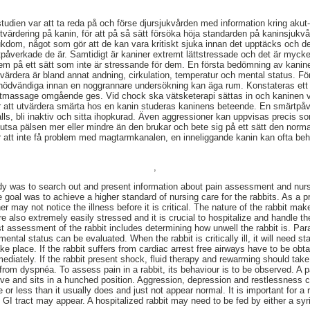
studien var att ta reda på och förse djursjukvården med information kring akut-
ärdering på kanin, för att på så sätt försöka höja standarden på kaninsjukv
ukdom, något som gör att de kan vara kritiskt sjuka innan det upptäcks och de
åverkade de är. Samtidigt är kaniner extremt lättstressade och det är mycket v
em på ett sätt som inte är stressande för dem. En första bedömning av kaniner
tvärdera är bland annat andning, cirkulation, temperatur och mental status. För
 nödvändiga innan en noggrannare undersökning kan äga rum. Konstateras ett hj
hjärtmassage omgående ges. Vid chock ska vätsketerapi sättas in och kaninen
ör att utvärdera smärta hos en kanin studeras kaninens beteende. En smärtpå
et alls, bli inaktiv och sitta ihopkurad. Även aggressioner kan uppvisas precis 
tsa pälsen mer eller mindre än den brukar och bete sig på ett sätt den normalt 
för att inte få problem med magtarmkanalen, en inneliggande kanin kan ofta 
,
tudy was to search out and present information about pain assessment and nu
The goal was to achieve a higher standard of nursing care for the rabbits. As a p
er may not notice the illness before it is critical. The nature of the rabbit ma
re also extremely easily stressed and it is crucial to hospitalize and handle 
st assessment of the rabbit includes determining how unwell the rabbit is. Par
ental status can be evaluated. When the rabbit is critically ill, it will need st
ke place. If the rabbit suffers from cardiac arrest free airways have to be obt
diately. If the rabbit present shock, fluid therapy and rewarming should tak
s from dyspnéa. To assess pain in a rabbit, its behaviour is to be observed. A p
ctive and sits in a hunched position. Aggression, depression and restlessness 
r less than it usually does and just not appear normal. It is important for a ra
 GI tract may appear. A hospitalized rabbit may need to be fed by either a syr