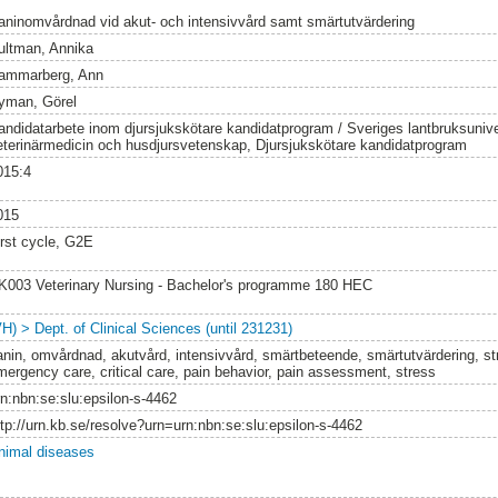
aninomvårdnad vid akut- och intensivvård samt smärtutvärdering
ultman, Annika
ammarberg, Ann
yman, Görel
andidatarbete inom djursjukskötare kandidatprogram / Sveriges lantbruksuniver
eterinärmedicin och husdjursvetenskap, Djursjukskötare kandidatprogram
015:4
015
irst cycle, G2E
K003 Veterinary Nursing - Bachelor's programme 180 HEC
VH) > Dept. of Clinical Sciences (until 231231)
anin, omvårdnad, akutvård, intensivvård, smärtbeteende, smärtutvärdering, str
mergency care, critical care, pain behavior, pain assessment, stress
rn:nbn:se:slu:epsilon-s-4462
ttp://urn.kb.se/resolve?urn=urn:nbn:se:slu:epsilon-s-4462
nimal diseases