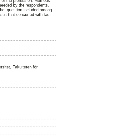
t of the profession. Methods
n needed by the respondents.
that question included among
sult that concurred with fact
sitet, Fakulteten för