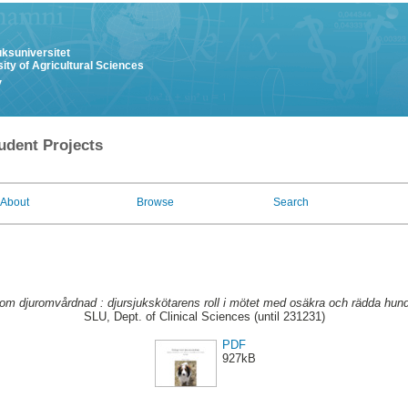
uksuniversitet
ity of Agricultural Sciences
y
udent Projects
About
Browse
Search
nom djuromvårdnad : djursjukskötarens roll i mötet med osäkra och rädda hund
SLU, Dept. of Clinical Sciences (until 231231)
PDF
927kB