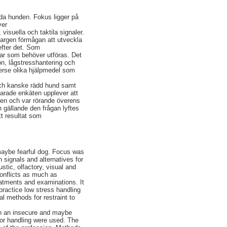
dda hunden. Fokus ligger på
ver
suella och taktila signaler.
vargen förmågan att utveckla
efter det. Som
gar som behöver utföras. Det
n, lågstresshantering och
iverse olika hjälpmedel som
och kanske rädd hund samt
varade enkäten upplever att
ten och var rörande överens
gällande den frågan lyftes
tt resultat som
 maybe fearful dog. Focus was
 signals and alternatives for
tic, olfactory, visual and
conflicts as much as
reatments and examinations. It
practice low stress handling
al methods for restraint to
th an insecure and maybe
 for handling were used. The