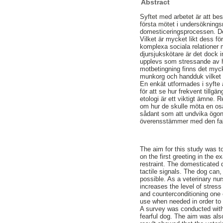
Abstract
Syftet med arbetet är att be
första mötet i undersökning
domesticeringsprocessen. De
Vilket är mycket likt dess f
komplexa sociala relationer 
djursjukskötare är det dock 
upplevs som stressande av h
motbetingning finns det mycke
munkorg och handduk vilket 
En enkät utformades i syfte
för att se hur frekvent till
etologi är ett viktigt ämne
om hur de skulle möta en os
sådant som att undvika ögonk
överensstämmer med den fakta
The aim for this study was t
on the first greeting in the 
restraint. The domesticated 
tactile signals. The dog can
possible. As a veterinary nur
increases the level of stres
and counterconditioning one c
use when needed in order to h
A survey was conducted with
fearful dog. The aim was also