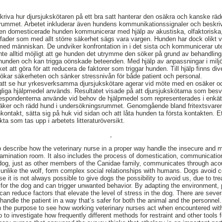
skriva hur djursjukskötaren på ett bra satt hanterar den osäkra och kanske rä
srummet. Arbetet inkluderar även hundens kommunikationssignaler och beskri
n domesticerade hunden kommunicerar med hjälp av akustiska, olfaktoriska, vi
örfader som med allt större säkerhet sägs vara vargen. Hunden har dock olikt 
med människan. De undviker konfrontation in i det sista och kommunicerar ut
inte alltid möjligt att ge hunden det utrymme den söker på grund av behandlin
unden och kan trigga oönskade beteenden. Med hjälp av anpassningar i miljö
t att göra för att reducera de faktorer som triggar hunden. Till hjälp finns d
ökar säkerheten och sänker stressnivån för både patient och personal.
 att se hur yrkesverksamma djursjukskötare agerar vid möte med en osäker 
gängliga hjälpmedel används. Resultatet visade på att djursjukskötarna som bes
. Respondenterna använde vid behov de hjälpmedel som representerades i enkä
äker och rädd hund i undersökningsrummet. Genomgående bland fritextsvaren 
ontakt, sätta sig på huk vid sidan och att låta hunden ta första kontakten. E
 som tas upp i arbetets litteraturöversikt.
,
o describe how the veterinary nurse in a proper way handle the insecure and
examination room. It also includes the process of domestication, communication
dog, just as other members of the Canidae family, communicates through acous
, unlike the wolf, form complex social relationships with humans. Dogs avoid 
se it is not always possible to give dogs the possibility to avoid us, due to t
s for the dog and can trigger unwanted behavior. By adapting the environment, 
an reduce factors that elevate the level of stress in the dog. There are sever
andle the patient in a way that’s safer for both the animal and the personnel.
 the purpose to see how working veterinary nurses act when encountered wi
 to investigate how frequently different methods for restraint and other tools