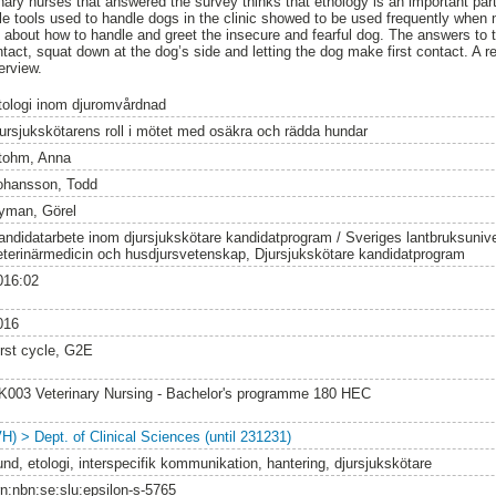
inary nurses that answered the survey thinks that ethology is an important par
able tools used to handle dogs in the clinic showed to be used frequently whe
 about how to handle and greet the insecure and fearful dog. The answers to 
tact, squat down at the dog’s side and letting the dog make first contact. A re
erview.
tologi inom djuromvårdnad
jursjukskötarens roll i mötet med osäkra och rädda hundar
tohm, Anna
ohansson, Todd
yman, Görel
andidatarbete inom djursjukskötare kandidatprogram / Sveriges lantbruksuniver
eterinärmedicin och husdjursvetenskap, Djursjukskötare kandidatprogram
016:02
016
irst cycle, G2E
K003 Veterinary Nursing - Bachelor's programme 180 HEC
VH) > Dept. of Clinical Sciences (until 231231)
und, etologi, interspecifik kommunikation, hantering, djursjukskötare
rn:nbn:se:slu:epsilon-s-5765