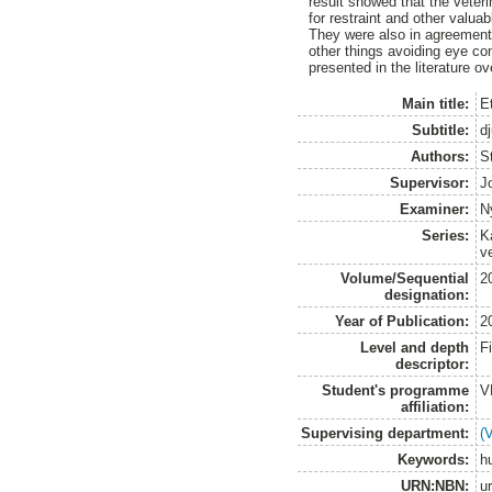
result showed that the veter
for restraint and other valu
They were also in agreement
other things avoiding eye con
presented in the literature ov
Main title:
E
Subtitle:
d
Authors:
S
Supervisor:
J
Examiner:
N
Series:
K
v
Volume/Sequential
2
designation:
Year of Publication:
2
Level and depth
F
descriptor:
Student's programme
V
affiliation:
Supervising department:
(
Keywords:
h
URN:NBN:
u