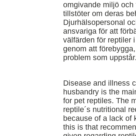
omgivande miljö och v
tillstöter om deras be
Djurhälsopersonal oc
ansvariga för att fö
välfärden för reptiler
genom att förebygga
problem som uppstår
Disease and illness 
husbandry is the main
for pet reptiles. Th
reptile´s nutritional 
because of a lack of
this is that recommen
given regarding repti