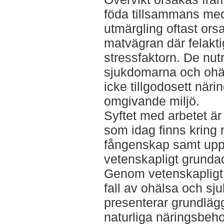
föda tillsammans med 
utmärgling oftast ors
matvägran där felakti
stressfaktorn. De nutr
sjukdomarna och ohäl
icke tillgodosett när
omgivande miljö.
Syftet med arbetet är
som idag finns kring n
fångenskap samt up
vetenskapligt grunda
Genom vetenskapligt
fall av ohälsa och s
presenterar grundlägg
naturliga näringsbeh