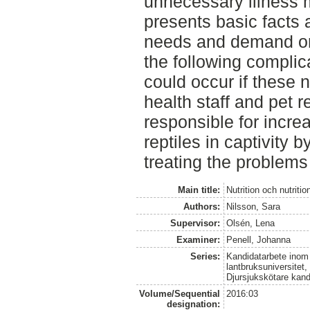
unnecessary illness 
presents basic facts a
needs and demand on
the following complic
could occur if these 
health staff and pet r
responsible for incre
reptiles in captivity 
treating the problems 
Main title:
Nutrition och nutritio
Authors:
Nilsson, Sara
Supervisor:
Olsén, Lena
Examiner:
Penell, Johanna
Series:
Kandidatarbete inom 
lantbruksuniversitet
Djursjukskötare kan
Volume/Sequential
2016:03
designation: