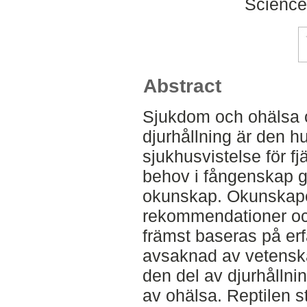
Science
Abstract
Sjukdom och ohälsa o
djurhållning är den h
sjukhusvistelse för fjäl
behov i fångenskap gr
okunskap. Okunskape
rekommendationer och
främst baseras på er
avsaknad av vetenskap
den del av djurhållni
av ohälsa. Reptilen s