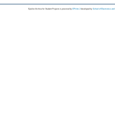
Epsilon Archive for Student Projects is
powored by
EPrints 3
developed by
School of Electronics an