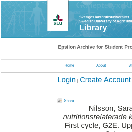
Sveriges lantbruksuniversitet
Swedish University of Agricult
Library
Epsilon Archive for Student Pro
Home
About
B
Login
Create Account
Share
Nilsson, Sar
nutritionsrelaterade k
First cycle, G2E. Up