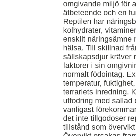
omgivande miljö för at
ätbeteende och en f
Reptilen har näringsbe
kolhydrater, vitamine
enskilt näringsämne 
hälsa. Till skillnad 
sällskapsdjur kräver r
faktorer i sin omgivni
normalt födointag. Ex
temperatur, fuktighet, 
terrariets inredning.
utfodring med sallad 
vanligast förekomman
det inte tillgodoser 
tillstånd som övervikt
Övervikt orsakas framf