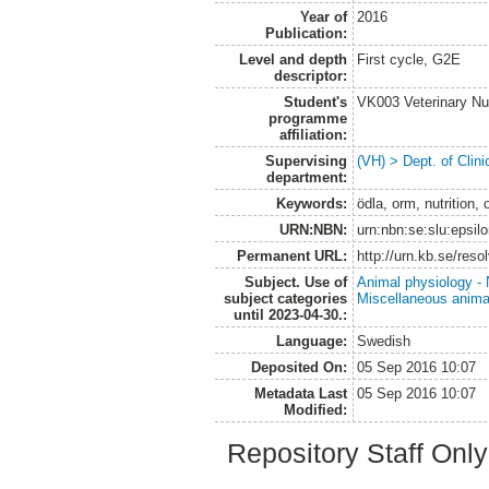
Year of
2016
Publication:
Level and depth
First cycle, G2E
descriptor:
Student's
VK003 Veterinary Nu
programme
affiliation:
Supervising
(VH) > Dept. of Clini
department:
Keywords:
ödla, orm, nutrition
URN:NBN:
urn:nbn:se:slu:epsil
Permanent URL:
http://urn.kb.se/res
Subject. Use of
Animal physiology - N
subject categories
Miscellaneous anima
until 2023-04-30.:
Language:
Swedish
Deposited On:
05 Sep 2016 10:07
Metadata Last
05 Sep 2016 10:07
Modified:
Repository Staff Onl