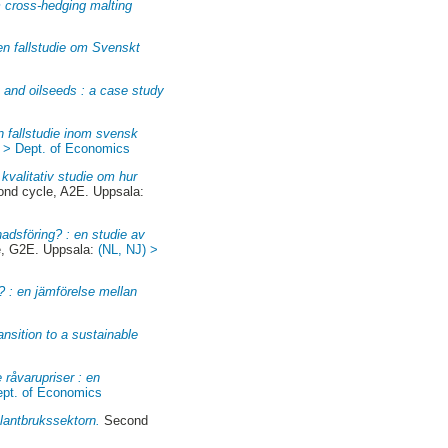
m cross-hedging malting
: en fallstudie om Svenskt
 and oilseeds : a case study
 fallstudie inom svensk
) > Dept. of Economics
 kvalitativ studie om hur
nd cycle, A2E. Uppsala:
nadsföring? : en studie av
e, G2E. Uppsala:
(NL, NJ) >
? : en jämförelse mellan
nsition to a sustainable
 råvarupriser : en
ept. of Economics
 lantbrukssektorn.
Second