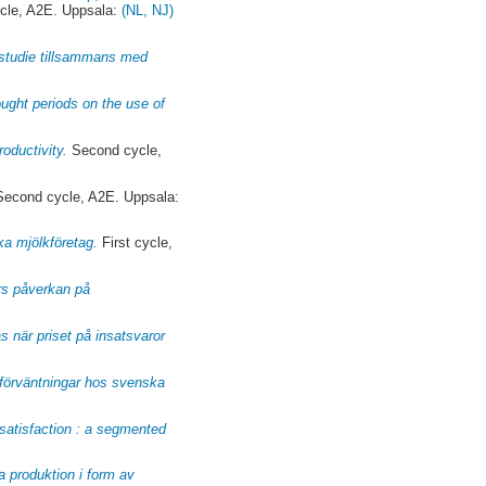
cle, A2E. Uppsala:
(NL, NJ)
llstudie tillsammans med
ought periods on the use of
oductivity.
Second cycle,
econd cycle, A2E. Uppsala:
ka mjölkföretag.
First cycle,
ers påverkan på
s när priset på insatsvaror
förväntningar hos svenska
 satisfaction : a segmented
a produktion i form av