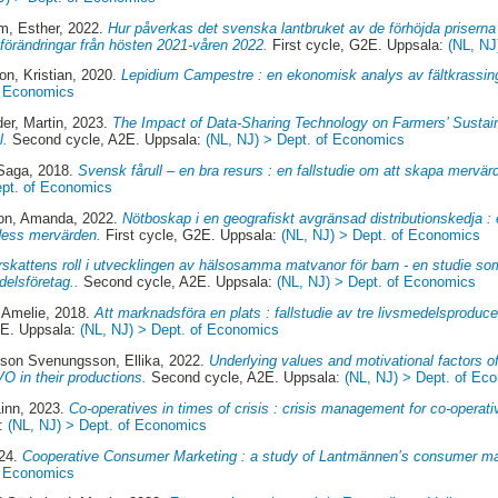
om, Esther
, 2022.
Hur påverkas det svenska lantbruket av de förhöjda priserna
sförändringar från hösten 2021-våren 2022.
First cycle, G2E. Uppsala:
(NL, NJ
on, Kristian
, 2020.
Lepidium Campestre : en ekonomisk analys av fältkrassin
f Economics
er, Martin
, 2023.
The Impact of Data-Sharing Technology on Farmers’ Sustaina
l.
Second cycle, A2E. Uppsala:
(NL, NJ) > Dept. of Economics
 Saga
, 2018.
Svensk fårull – en bra resurs : en fallstudie om att skapa mervär
ept. of Economics
on, Amanda
, 2022.
Nötboskap i en geografiskt avgränsad distributionskedja : e
 dess mervärden.
First cycle, G2E. Uppsala:
(NL, NJ) > Dept. of Economics
skattens roll i utvecklingen av hälsosamma matvanor för barn - en studie so
elsföretag..
Second cycle, A2E. Uppsala:
(NL, NJ) > Dept. of Economics
 Amelie
, 2018.
Att marknadsföra en plats : fallstudie av tre livsmedelsproduc
2E. Uppsala:
(NL, NJ) > Dept. of Economics
son Svenungsson, Ellika
, 2022.
Underlying values and motivational factors of
 in their productions.
Second cycle, A2E. Uppsala:
(NL, NJ) > Dept. of Ec
Linn
, 2023.
Co-operatives in times of crisis : crisis management for co-operativ
a:
(NL, NJ) > Dept. of Economics
024.
Cooperative Consumer Marketing : a study of Lantmännen’s consumer ma
f Economics