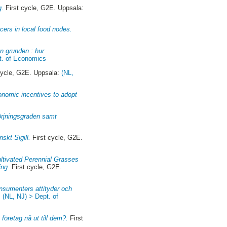
g.
First cycle, G2E. Uppsala:
cers in local food nodes.
ån grunden : hur
t. of Economics
cycle, G2E. Uppsala:
(NL,
onomic incentives to adopt
sörjningsgraden samt
skt Sigill.
First cycle, G2E.
ultivated Perennial Grasses
ing.
First cycle, G2E.
nsumenters attityder och
:
(NL, NJ) > Dept. of
företag nå ut till dem?.
First