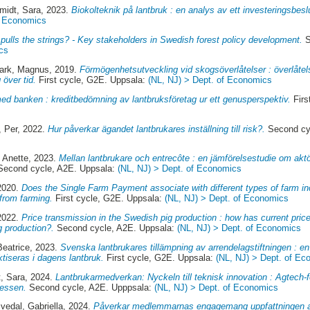
midt, Sara
, 2023.
Biokolteknik på lantbruk : en analys av ett investeringsbesl
f Economics
pulls the strings? - Key stakeholders in Swedish forest policy development.
S
cs
ark, Magnus
, 2019.
Förmögenhetsutveckling vid skogsöverlåtelser : överlåt
 över tid.
First cycle, G2E. Uppsala:
(NL, NJ) > Dept. of Economics
ed banken : kreditbedömning av lantbruksföretag ur ett genusperspektiv.
Firs
, Per
, 2022.
Hur påverkar ägandet lantbrukares inställning till risk?.
Second cy
 Anette
, 2023.
Mellan lantbrukare och entrecôte : en jämförelsestudie om aktö
econd cycle, A2E. Uppsala:
(NL, NJ) > Dept. of Economics
2020.
Does the Single Farm Payment associate with different types of farm i
from farming.
First cycle, G2E. Uppsala:
(NL, NJ) > Dept. of Economics
2022.
Price transmission in the Swedish pig production : how has current price
 production?.
Second cycle, A2E. Uppsala:
(NL, NJ) > Dept. of Economics
Beatrice
, 2023.
Svenska lantbrukares tillämpning av arrendelagstiftningen : 
ktiseras i dagens lantbruk.
First cycle, G2E. Uppsala:
(NL, NJ) > Dept. of E
, Sara
, 2024.
Lantbrukarmedverkan: Nyckeln till teknisk innovation : Agtech-f
cessen.
Second cycle, A2E. Upppsala:
(NL, NJ) > Dept. of Economics
Ivedal, Gabriella
, 2024.
Påverkar medlemmarnas engagemang uppfattningen a