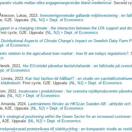
omparativ studie mellan olika engagemangsnivåer bland medlemmar.
Second cy
 Åkesson, Lukas
, 2023.
Investeringsmetoder gällande miljöinvestering : en fa
le, G2E. Uppsala:
(NL, NJ) > Dept. of Economics
pport in a changing climate : the interaction between the LFA support and dr
irst cycle, G2E. Uppsala:
(NL, NJ) > Dept. of Economics
 Distributional Aspects of Climate Change’s Impact on Swedish Dairy Farm Pr
ept. of Economics
nks relation to the agricultural loan market : how fit are todays regulations?.
S
cs
Henrik
, 2021.
Hur EU-stödet påverkar beslutsfattande : en fallstudie på svens
ept. of Economics
 Linnéa
, 2023.
Kan fast fashion bli hållbart? : en studie om samhällsstruktur
klädindustri.
First cycle, G2E. Uppsala:
(NL, NJ) > Dept. of Economics
 Tom
, 2022.
Insatsvaror i produktionen : hur svenska mjölkproducenter påverka
ala:
(NL, NJ) > Dept. of Economics
, Amanda
, 2024.
Lantmännens förvärv av HKScan Sweden AB : attityder och 
e, A2E. Uppsala:
(NL, NJ) > Dept. of Economics
k’s strategical positioning within the Green Sector for an increased customer
, A2E. Uppsala:
(NL, NJ) > Dept. of Economics
nskproducerad proteinråvara till slaktkyckling : en komparativ studie av nutid