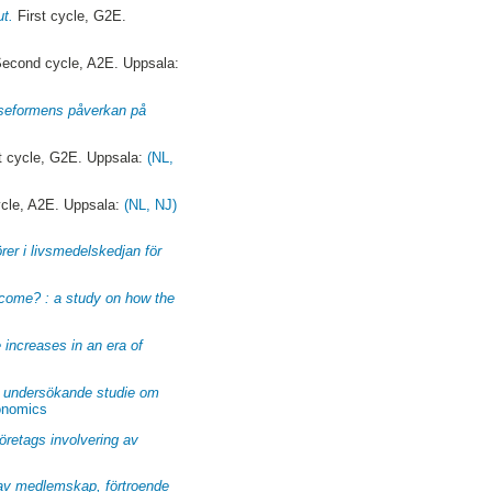
ut.
First cycle, G2E.
econd cycle, A2E. Uppsala:
elseformens påverkan på
t cycle, G2E. Uppsala:
(NL,
cle, A2E. Uppsala:
(NL, NJ)
rer i livsmedelskedjan för
ncome? : a study on how the
 increases in an era of
en undersökande studie om
conomics
öretags involvering av
v medlemskap, förtroende