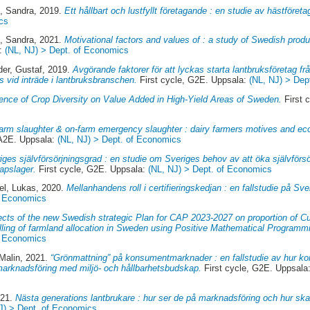
, Sandra
, 2019.
Ett hållbart och lustfyllt företagande : en studie av hästföreta
cs
, Sandra
, 2021.
Motivational factors and values of : a study of Swedish produ
a:
(NL, NJ) > Dept. of Economics
der, Gustaf
, 2019.
Avgörande faktorer för att lyckas starta lantbruksföretag fr
ts vid inträde i lantbruksbranschen.
First cycle, G2E. Uppsala:
(NL, NJ) > Dep
uence of Crop Diversity on Value Added in High-Yield Areas of Sweden.
First 
arm slaughter & on-farm emergency slaughter : dairy farmers motives and ec
A2E. Uppsala:
(NL, NJ) > Dept. of Economics
iges självförsörjningsgrad : en studie om Sveriges behov av att öka självför
apslager.
First cycle, G2E. Uppsala:
(NL, NJ) > Dept. of Economics
l, Lukas
, 2020.
Mellanhandens roll i certifieringskedjan : en fallstudie på Sven
f Economics
ects of the new Swedish strategic Plan for CAP 2023-2027 on proportion of C
lling of farmland allocation in Sweden using Positive Mathematical Programm
f Economics
Malin
, 2021.
“Grönmattning” på konsumentmarknader : en fallstudie av hur ko
arknadsföring med miljö- och hållbarhetsbudskap.
First cycle, G2E. Uppsala
021.
Nästa generations lantbrukare : hur ser de på marknadsföring och hur ska 
J) > Dept. of Economics