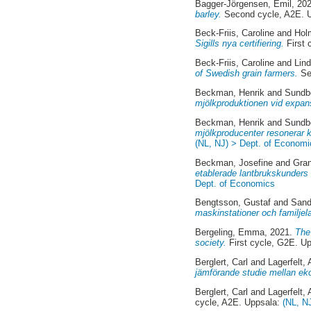
Bagger-Jörgensen, Emil
, 20
barley.
Second cycle, A2E. 
Beck-Friis, Caroline
and
Hol
Sigills nya certifiering.
First 
Beck-Friis, Caroline
and
Lind
of Swedish grain farmers.
Se
Beckman, Henrik
and
Sundb
mjölkproduktionen vid expan
Beckman, Henrik
and
Sundb
mjölkproducenter resonerar kr
(NL, NJ) > Dept. of Economi
Beckman, Josefine
and
Gran
etablerade lantbrukskunders 
Dept. of Economics
Bengtsson, Gustaf
and
Sand
maskinstationer och familjel
Bergeling, Emma
, 2021.
The
society.
First cycle, G2E. U
Berglert, Carl
and
Lagerfelt,
jämförande studie mellan eko
Berglert, Carl
and
Lagerfelt,
cycle, A2E. Uppsala:
(NL, N