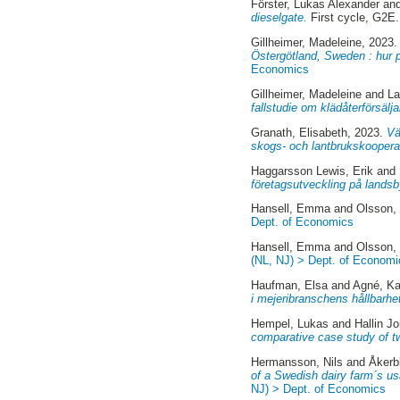
Förster, Lukas Alexander
an
dieselgate.
First cycle, G2E
Gillheimer, Madeleine
, 2023
Östergötland, Sweden : hur p
Economics
Gillheimer, Madeleine
and
La
fallstudie om klädåterförsälja
Granath, Elisabeth
, 2023.
Vä
skogs- och lantbrukskooperat
Haggarsson Lewis, Erik
and
företagsutveckling på lands
Hansell, Emma
and
Olsson, 
Dept. of Economics
Hansell, Emma
and
Olsson, 
(NL, NJ) > Dept. of Economi
Haufman, Elsa
and
Agné, Ka
i mejeribranschens hållbarhe
Hempel, Lukas
and
Hallin J
comparative case study of t
Hermansson, Nils
and
Åkerb
of a Swedish dairy farm´s usa
NJ) > Dept. of Economics