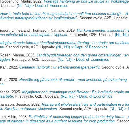
d
Söderlund, Martin
, 2022.
Företags hantering av kris En studie av Volkswag
. Uppsala:
(NL, NJ) > Dept. of Economics
.
How is triple bottom line thinking included in small-firm decision making? – A
åverkas potatisproduktionen av kvalitetskrav?.
Second cycle, A2E. Uppsala
rsson, Linnéa
and
Thomsson, Nathalie
, 2019.
Hur konsumenten inkluderas i e
res initiativ på en handelsplats i Uppsala.
First cycle, G2E. Uppsala:
(NL, NJ
rdepåverkande faktorer i lantbrukskooperativa företag : en studie om medle
iv.
Second cycle, A2E. Uppsala:
(NL, NJ) > Dept. of Economics
Rosén, Manne
, 2023.
Landsbygdsföretagen och den gröna omställningen : en
bygden.
First cycle, G2E. Uppsala:
(NL, NJ) > Dept. of Economics
Karl
, 2022.
Certifierat lantbruk : ur ett lönsamhetsperspektiv.
Second cycle, 
Karl
, 2020.
Prissättning på svensk åkermark : med avseende på avkastning.
cs
tarina
, 2025.
Möjligheter och utmaningar med Bovaer : En kvalitativ studie om
tsarbete.
First cycle, G2E. Uppsala:
(NL, NJ) > Dept. of Economics
ohansson, Jessica
, 2022.
Restaurant wholesalers’ role and participation in a l
wo Swedish restaurant wholesalers.
Second cycle, A2E. Uppsala:
(NL, NJ) >
lom, Albin
, 2023.
Profitability of optimizing biogas production in dairy farms 
ge of nitrogen in digestate as a nutrient resource for crop production.
Second