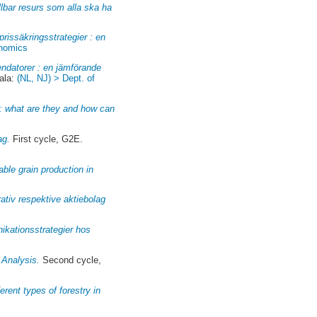
llbar resurs som alla ska ha
prissäkringsstrategier : en
onomics
endatorer : en jämförande
ala:
(NL, NJ) > Dept. of
s : what are they and how can
ag.
First cycle, G2E.
ble grain production in
rativ respektive aktiebolag
ikationsstrategier hos
 Analysis.
Second cycle,
rent types of forestry in