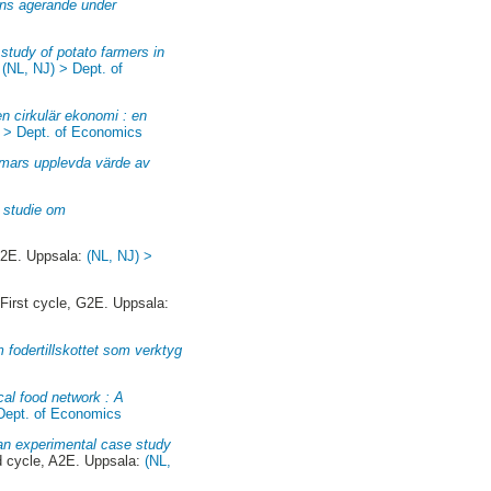
ens agerande under
 study of potato farmers in
:
(NL, NJ) > Dept. of
n cirkulär ekonomi : en
) > Dept. of Economics
mmars upplevda värde av
 studie om
A2E. Uppsala:
(NL, NJ) >
First cycle, G2E. Uppsala:
 fodertillskottet som verktyg
ocal food network : A
 Dept. of Economics
: an experimental case study
 cycle, A2E. Uppsala:
(NL,