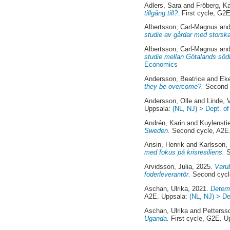
Adlers, Sara
and
Fröberg, K
tillgång till?.
First cycle, G2
Albertsson, Carl-Magnus
an
studie av gårdar med storsk
Albertsson, Carl-Magnus
an
studie mellan Götalands söd
Economics
Andersson, Beatrice
and
Eke
they be overcome?.
Second 
Andersson, Olle
and
Linde, 
Uppsala:
(NL, NJ) > Dept. o
Andrén, Karin
and
Kuylensti
Sweden.
Second cycle, A2E
Ansin, Henrik
and
Karlsson,
med fokus på krisresiliens.
S
Arvidsson, Julia
, 2025.
Varub
foderleverantör.
Second cycl
Aschan, Ulrika
, 2021.
Determ
A2E. Uppsala:
(NL, NJ) > D
Aschan, Ulrika
and
Petters
Uganda.
First cycle, G2E. U