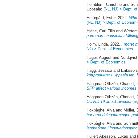
Hernblom, Christine
and
Sch
Uppsala:
(NL, NJ) > Dept. o
Hertegård, Ester
, 2022.
Who 
(NL, NJ) > Dept. of Economi
Hjälte, Carl Filip
and
Wretem
parternas finansiella ställning
Holm, Linda
, 2022.
I mötet m
NJ) > Dept. of Economics
Häger, August
and
Nordqvist
> Dept. of Economics
Hägg, Jessica
and
Eriksson,
köttprodukter i Uppsala län.
S
Häggman Othzén, Charlott
, 
SFP affect various incomes 
Häggman Othzén, Charlott
, 
COVID-19 affect Swedish pig
Hökbåghe, Alva
and
Möller, 
hur arrendelagstiftningen pra
Hökbåghe, Alva
and
Schmidt
lantbrukare i innovationspro
Hüllert Åkesson, Lukas
and