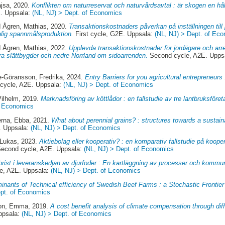
ajsa
, 2020.
Konflikten om naturreservat och naturvårdsavtal : är skogen en hå
E. Uppsala:
(NL, NJ) > Dept. of Economics
d
Ågren, Mathias
, 2020.
Transaktionskostnaders påverkan på inställningen till 
alig spannmålsproduktion.
First cycle, G2E. Uppsala:
(NL, NJ) > Dept. of Ec
d
Ågren, Mathias
, 2022.
Upplevda transaktionskostnader för jordägare och arr
ra slättbygder och nedre Norrland om sidoarrenden.
Second cycle, A2E. Upps
-Göransson, Fredrika
, 2024.
Entry Barriers for you agricultural entrepreneur
cycle, A2E. Uppsala:
(NL, NJ) > Dept. of Economics
Vilhelm
, 2019.
Marknadsföring av köttlådor : en fallstudie av tre lantbruksföret
f Economics
erna, Ebba
, 2021.
What about perennial grains? : structures towards a sustaina
. Uppsala:
(NL, NJ) > Dept. of Economics
 Lukas
, 2023.
Aktiebolag eller kooperativ? : en komparativ fallstudie på koope
econd cycle, A2E. Uppsala:
(NL, NJ) > Dept. of Economics
rist i leveranskedjan av djurfoder : En kartläggning av processer och kommun
e, A2E. Uppsala:
(NL, NJ) > Dept. of Economics
inants of Technical efficiency of Swedish Beef Farms : a Stochastic Frontier
ept. of Economics
son, Emma
, 2019.
A cost benefit analysis of climate compensation through diffe
ppsala:
(NL, NJ) > Dept. of Economics