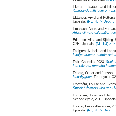
Ekman, Elisabeth
and
Hillb
jämförande fallstudie om pri
Ektander, Arvid
and
Petterss
Uppsala:
(NL, NJ) > Dept. o
Emilsson, Annie
and
Fornand
Arla’s climate calculation too
Eriksson, Alina
and
Sjöling,
G2E. Uppsala:
(NL, NJ) > D
Fahlgren, Izabelle
and
Larss
lokalproducerat nötkött och
Falk, Gabriella
, 2023.
Socker
kan påverka svenska livsmed
Friberg, Oscar
and
Jönsson,
landsbygden.
First cycle, G
Frostgård, Louise
and
Svens
Swedish farmers who use HVO
Furustam, Johan
and
Uslu, 
Second cycle, A2E. Uppsal
Förster, Lukas Alexander
, 2
Uppsala:
(NL, NJ) > Dept. o