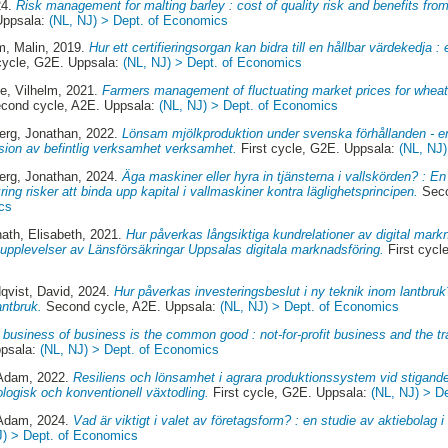
24.
Risk management for malting barley : cost of quality risk and benefits fro
Uppsala:
(NL, NJ) > Dept. of Economics
m, Malin
, 2019.
Hur ett certifieringsorgan kan bidra till en hållbar värdekedja 
cycle, G2E. Uppsala:
(NL, NJ) > Dept. of Economics
e, Vilhelm
, 2021.
Farmers management of fluctuating market prices for wheat
cond cycle, A2E. Uppsala:
(NL, NJ) > Dept. of Economics
erg, Jonathan
, 2022.
Lönsam mjölkproduktion under svenska förhållanden - en
sion av befintlig verksamhet verksamhet.
First cycle, G2E. Uppsala:
(NL, NJ
erg, Jonathan
, 2024.
Äga maskiner eller hyra in tjänsterna i vallskörden? : En
ing risker att binda upp kapital i vallmaskiner kontra läglighetsprincipen.
Seco
cs
ath, Elisabeth
, 2021.
Hur påverkas långsiktiga kundrelationer av digital mark
upplevelser av Länsförsäkringar Uppsalas digitala marknadsföring.
First cycl
qvist, David
, 2024.
Hur påverkas investeringsbeslut i ny teknik inom lantbruk
antbruk.
Second cycle, A2E. Uppsala:
(NL, NJ) > Dept. of Economics
 business of business is the common good : not-for-profit business and the tra
ppsala:
(NL, NJ) > Dept. of Economics
 Adam
, 2022.
Resiliens och lönsamhet i agrara produktionssystem vid stigande
logisk och konventionell växtodling.
First cycle, G2E. Uppsala:
(NL, NJ) > D
 Adam
, 2024.
Vad är viktigt i valet av företagsform? : en studie av aktiebolag i
J) > Dept. of Economics