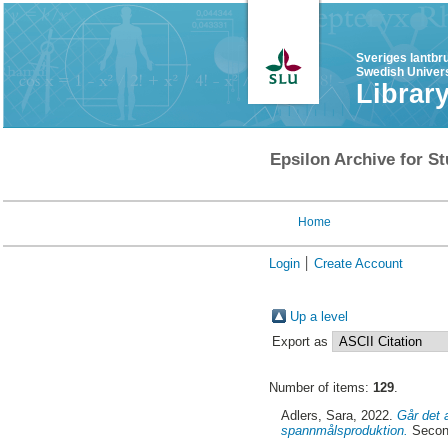
Sveriges lantbr
Swedish Univers
Librar
Epsilon Archive for St
Home
Login
Create Account
Up a level
Export as
Number of items:
129
.
Adlers, Sara
, 2022.
Går det 
spannmålsproduktion.
Second