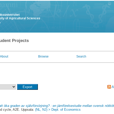
uksuniversitet
ity of Agricultural Sciences
y
udent Projects
About
Browse
Search
A
att öka graden av självförsörjning? : en jämförelsestudie mellan svensk nötköt
 cycle, A2E. Uppsala:
(NL, NJ) > Dept. of Economics