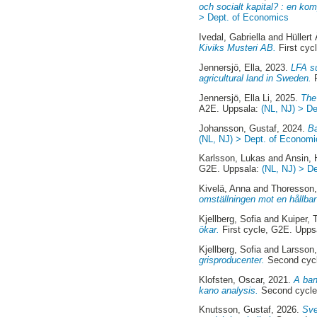
och socialt kapital? : en k
> Dept. of Economics
Ivedal, Gabriella
and
Hüllert
Kiviks Musteri AB.
First cyc
Jennersjö, Ella
, 2023.
LFA su
agricultural land in Sweden.
F
Jennersjö, Ella Li
, 2025.
The
A2E. Uppsala:
(NL, NJ) > D
Johansson, Gustaf
, 2024.
Ba
(NL, NJ) > Dept. of Economi
Karlsson, Lukas
and
Ansin, 
G2E. Uppsala:
(NL, NJ) > D
Kivelä, Anna
and
Thoresson,
omställningen mot en hållbar 
Kjellberg, Sofia
and
Kuiper,
ökar.
First cycle, G2E. Upps
Kjellberg, Sofia
and
Larsson
grisproducenter.
Second cycl
Klofsten, Oscar
, 2021.
A ban
kano analysis.
Second cycle
Knutsson, Gustaf
, 2026.
Sve