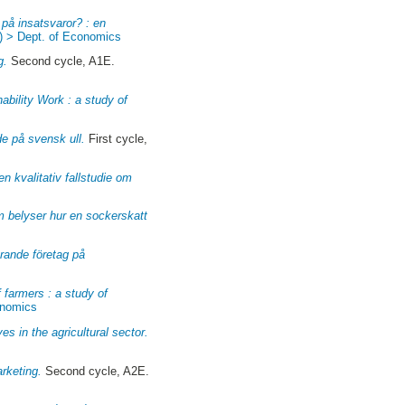
 på insatsvaror? : en
) > Dept. of Economics
g.
Second cycle, A1E.
bility Work : a study of
de på svensk ull.
First cycle,
n kvalitativ fallstudie om
m belyser hur en sockerskatt
erande företag på
 farmers : a study of
onomics
es in the agricultural sector.
rketing.
Second cycle, A2E.