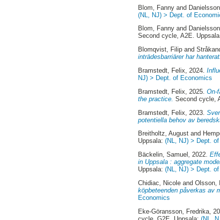
Blom, Fanny
and
Danielsson
(NL, NJ) > Dept. of Economi
Blom, Fanny
and
Danielsson
Second cycle, A2E. Uppsal
Blomqvist, Filip
and
Stråkan
inträdesbarriärer har hantera
Bramstedt, Felix
, 2024.
Infl
NJ) > Dept. of Economics
Bramstedt, Felix
, 2025.
On-f
the practice.
Second cycle, 
Bramstedt, Felix
, 2023.
Sver
potentiella behov av beredsk
Breitholtz, August
and
Hempe
Uppsala:
(NL, NJ) > Dept. o
Bäckelin, Samuel
, 2022.
Eff
in Uppsala : aggregate mode
Uppsala:
(NL, NJ) > Dept. o
Chidiac, Nicole
and
Olsson, 
köpbeteenden påverkas av m
Economics
Eke-Göransson, Fredrika
, 2
cycle, G2E. Uppsala:
(NL, N