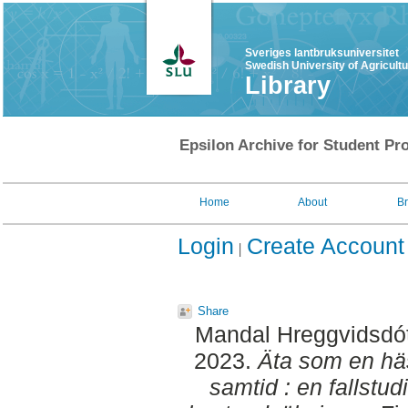
Sveriges lantbruksuniversitet
Swedish University of Agricult
Library
Epsilon Archive for Student Pro
Home
About
B
Login
Create Account
Share
Mandal Hreggvidsdótt
2023.
Äta som en häs
samtid : en fallstud