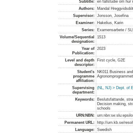
Subtitle:
en fallstudie om hur
Authors:
Mandal Hreggvidsdótt
Supervisor:
Jonsson, Josefina
Examiner:
Hakelius, Karin
Series:
Examensarbete / SLU
Volume/Sequential
1513
designation:
Year of
2023
Publication:
Level and depth
First cycle, G2E
descriptor:
Student's
NK011 Business and
programme
Agronomprogrammet
affiliation:
Supervising
(NL, NJ) > Dept. of
department:
Keywords:
Beslutsfattande, stra
Decision making, str
schools
URN:NBN:
urn:nbn:se:slu:epsil
Permanent URL:
http://urn.kb.se/res
Language:
Swedish