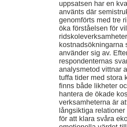
uppsatsen har en kva
använts där semistruk
genomförts med tre ri
öka förståelsen för vil
ridskoleverksamheter
kostnadsökningarna s
använder sig av. Efte
respondenternas sva
analysmetod vittnar 
tuffa tider med stora
finns både likheter och
hantera de ökade ko
verksamheterna är a
långsiktiga relatione
för att klara svåra ek
emotionella värdet ti