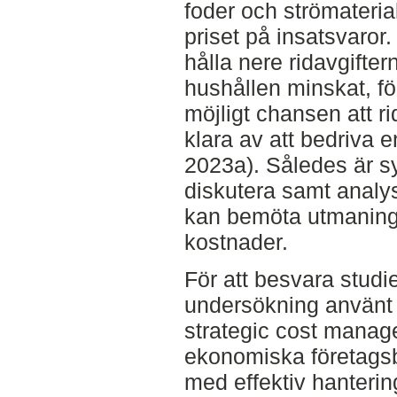
foder och strömaterial 
priset på insatsvaror
hålla nere ridavgifte
hushållen minskat, f
möjligt chansen att r
klara av att bedriva 
2023a). Således är s
diskutera samt analys
kan bemöta utmaninga
kostnader.
För att besvara studie
undersökning använt 
strategic cost mana
ekonomiska företagsb
med effektiv hanterin