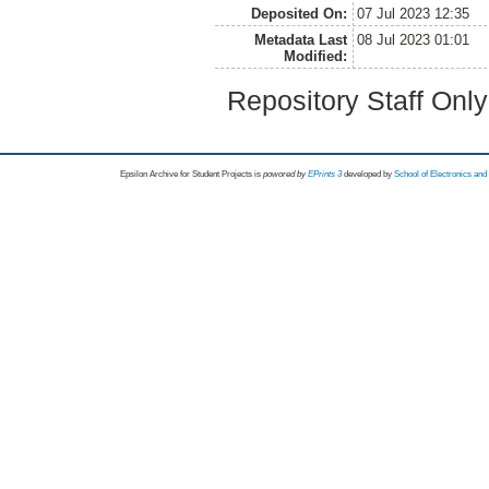
Deposited On:
07 Jul 2023 12:35
Metadata Last
08 Jul 2023 01:01
Modified:
Repository Staff Onl
Epsilon Archive for Student Projects is
powored by
EPrints 3
developed by
School of Electronics an