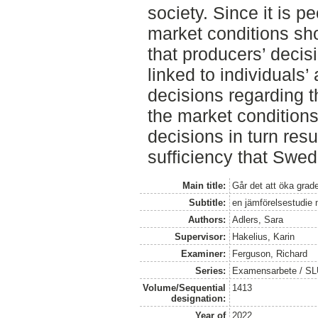
society. Since it is 
market conditions sho
that producers’ decis
linked to individuals’
decisions regarding th
the market conditions
decisions in turn resul
sufficiency that Swe
Main title:
Går det att öka grade
Subtitle:
en jämförelsestudie
Authors:
Adlers, Sara
Supervisor:
Hakelius, Karin
Examiner:
Ferguson, Richard
Series:
Examensarbete / SLU
Volume/Sequential
1413
designation:
Year of
2022