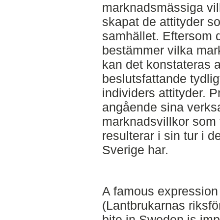
marknadsmässiga vill
skapat de attityder s
samhället. Eftersom 
bestämmer vilka mark
kan det konstateras 
beslutsfattande tydli
individers attityder.
angående sina verksam
marknadsvillkor som 
resulterar i sin tur i
Sverige har.
A famous expressio
(Lantbrukarnas riksfö
bite in Sweden is imp