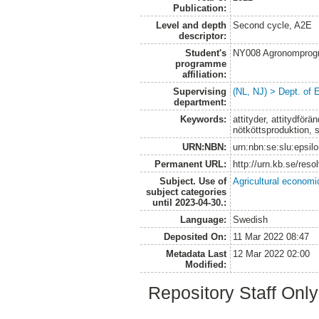
Publication:
Level and depth
Second cycle, A2E
descriptor:
Student's
NY008 Agronomprog
programme
affiliation:
Supervising
(NL, NJ) > Dept. of
department:
Keywords:
attityder, attitydförä
nötköttsproduktion, 
URN:NBN:
urn:nbn:se:slu:epsil
Permanent URL:
http://urn.kb.se/res
Subject. Use of
Agricultural economi
subject categories
until 2023-04-30.:
Language:
Swedish
Deposited On:
11 Mar 2022 08:47
Metadata Last
12 Mar 2022 02:00
Modified:
Repository Staff Onl