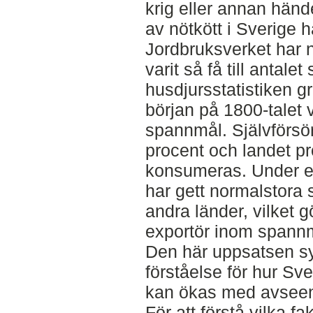
krig eller annan händ
av nötkött i Sverige h
Jordbruksverket har n
varit så få till antale
husdjursstatistiken 
början på 1800-talet v
spannmål. Självförsö
procent och landet p
konsumeras. Under e
har gett normalstora s
andra länder, vilket gö
exportör inom spann
Den här uppsatsen syft
förståelse för hur Sv
kan ökas med avseen
För att förstå vilka f