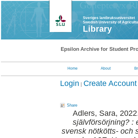
Sveriges lantbruksuniversitet
Swedish University of Agricult
Library
Epsilon Archive for Student Pro
Home
About
B
Login
Create Account
Share
Adlers, Sara
, 2022
självförsörjning? :
svensk nötkötts- och