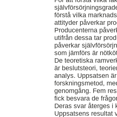
självförsörjningsgra
förstå vilka marknads
attityder påverkar pr
Producenterna påverk
utifrån dessa tar pr
påverkar självförsörj
som jämförs är nötkö
De teoretiska ramve
är beslutsteori, teor
analys. Uppsatsen är 
forskningsmetod, med 
genomgång. Fem resp
fick besvara de frågo
Deras svar återges i k
Uppsatsens resultat vi