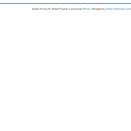
Epsilon Archive for Student Projects is
powored by
EPrints 3
developed by
School of Electronics an