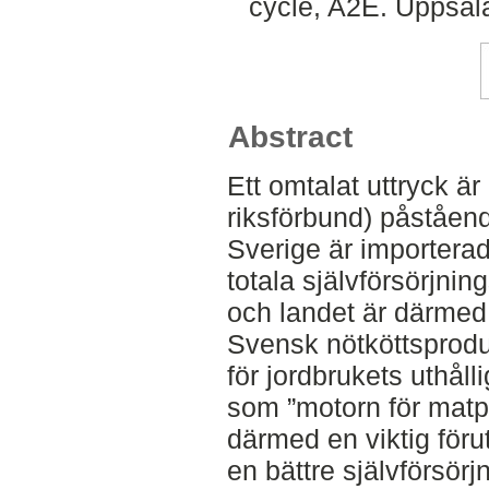
cycle, A2E. Uppsal
Abstract
Ett omtalat uttryck ä
riksförbund) påståen
Sverige är importerad
totala självförsörjnin
och landet är därmed
Svensk nötköttsprodu
för jordbrukets uthåll
som ”motorn för matpr
därmed en viktig föru
en bättre självförsör