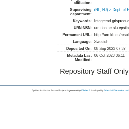
affiliation:
Supervising
(NL, NJ) > Dept. of
department:
Keywords:
Integrerad grisprodu
URN:NBN:
urn:nbn:se:slu:epsil
Permanent URL:
http://urn.kb.se/res
Language:
Swedish
Deposited On:
08 Sep 2023 07:37
Metadata Last
06 Oct 2023 06:11
Modified:
Repository Staff Onl
Epsilon Archive for Student Projects is
powored by
EPrints 3
developed by
School of Electronics an