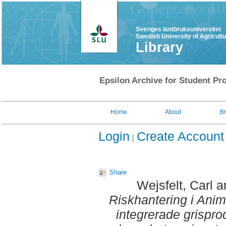
Sveriges lantbruksuniversitet
Swedish University of Agricult
Library
Epsilon Archive for Student Pro
Home
About
B
Login
Create Account
Share
Wejsfelt, Carl
a
Riskhantering i Anim
integrerade grisprod