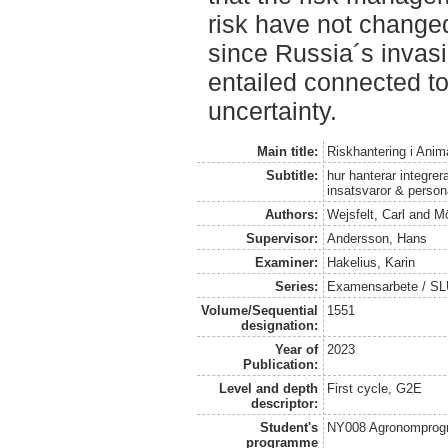
risk have not changed 
since Russia´s invasio
entailed connected to 
uncertainty.
Main title:
Riskhantering i Anim
Subtitle:
hur hanterar integre
insatsvaror & person
Authors:
Wejsfelt, Carl
and
Mö
Supervisor:
Andersson, Hans
Examiner:
Hakelius, Karin
Series:
Examensarbete / SLU
Volume/Sequential
1551
designation:
Year of
2023
Publication:
Level and depth
First cycle, G2E
descriptor:
Student's
NY008 Agronomprog
programme