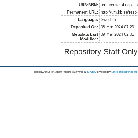
URN:NBN:
urn:nbn:se:slu:epsil
Permanent URL:
http://urn.kb.se/res
Language:
Swedish
Deposited On:
08 Mar 2024 07:23
Metadata Last
09 Mar 2024 02:01
Modified:
Repository Staff Onl
Epsilon Archive for Student Projects is
powored by
EPrints 3
developed by
School of Electronics an