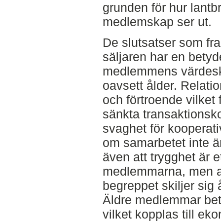
grunden för hur lantbr
medlemskap ser ut.
De slutsatser som fr
säljaren har en betyde
medlemmens värdeska
oavsett ålder. Relation
och förtroende vilket f
sänkta transaktionsk
svaghet för kooperativ
om samarbetet inte ä
även att trygghet är e
medlemmarna, men at
begreppet skiljer sig
Äldre medlemmar beto
vilket kopplas till e