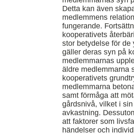
Detta kan även skapa
medlemmens relation ti
fungerande. Fortsättni
kooperativets återbäri
stor betydelse för d
gäller deras syn på k
medlemmarnas upplevel
äldre medlemmarna s
kooperativets grundt
medlemmarna betonar
samt förmåga att möt
gårdsnivå, vilket i s
avkastning. Dessutom
att faktorer som livsf
händelser och individu