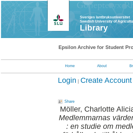
Sveriges lantbruksuniversitet
Swedish University of Agricult
Library
Epsilon Archive for Student Pro
Home
About
B
Login
Create Account
Share
Möller, Charlotte Alici
Medlemmarnas värderin
: en studie om med