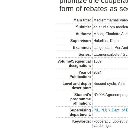
prioritize the coopera
form of rebates as sec
Main title:
Medlemmarnas värderi
Subtitle:
en studie om medlemm
Authors:
Möller, Charlotte Alic
Supervisor:
Hakelius, Karin
Examiner:
Langendahl, Per-And
Series:
Examensarbete / SLU
Volume/Sequential
1569
designation:
Year of
2024
Publication:
Level and depth
Second cycle, A2E
descriptor:
Student's
NY008 Agronomprog
programme
affiliation:
Supervising
(NL, NJ) > Dept. of
department:
Keywords:
kooperativ, upplevt 
värderingar