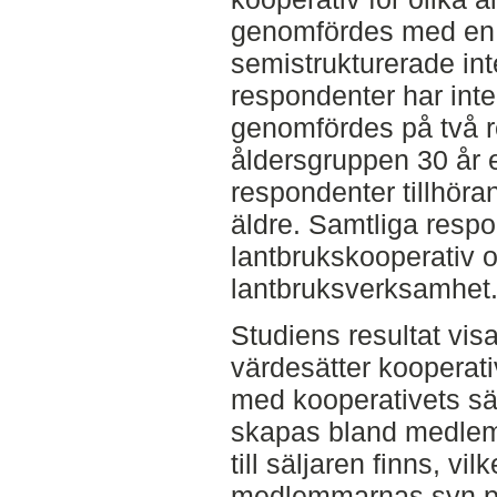
genomfördes med en k
semistrukturerade inte
respondenter har inte
genomfördes på två r
åldersgruppen 30 år e
respondenter tillhöra
äldre. Samtliga resp
lantbrukskooperativ o
lantbruksverksamhet
Studiens resultat vis
värdesätter kooperati
med kooperativets sälj
skapas bland medlem
till säljaren finns, vi
medlemmarnas syn på