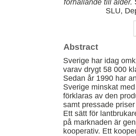
förhållande till ålder.
S
SLU, Dep
Abstract
Sverige har idag omkr
varav drygt 58 000 k
Sedan år 1990 har ant
Sverige minskat med 
förklaras av den pro
samt pressade priser 
Ett sätt för lantbrukar
på marknaden är ge
kooperativ. Ett koope