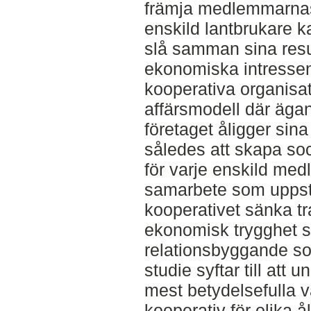
främja medlemmarnas
enskild lantbrukare 
slå samman sina resur
ekonomiska intresse
kooperativa organisa
affärsmodell där äga
företaget åligger sin
således att skapa so
för varje enskild med
samarbete som upps
kooperativet sänka t
ekonomisk trygghet sa
relationsbyggande so
studie syftar till att
mest betydelsefulla v
kooperativ för olika 