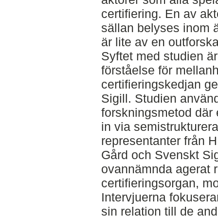
certifiering. En av a
sällan belyses inom ä
är lite av en outforsk
Syftet med studien är
förståelse för mellanh
certifieringskedjan g
Sigill. Studien använd
forskningsmetod där 
in via semistrukturer
representanter från 
Gård och Svenskt Sig
ovannämnda agerat ro
certifieringsorgan, m
Intervjuerna fokusera
sin relation till de an