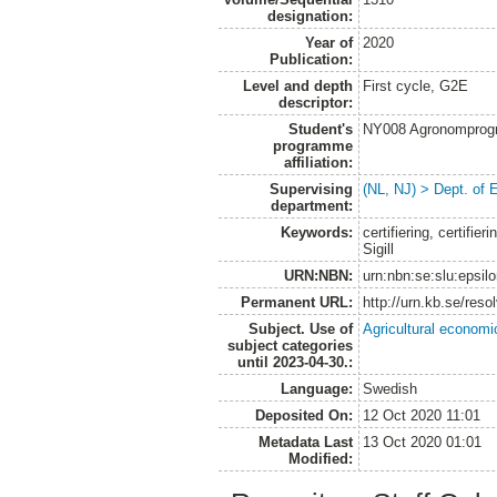
designation:
Year of
2020
Publication:
Level and depth
First cycle, G2E
descriptor:
Student's
NY008 Agronomprog
programme
affiliation:
Supervising
(NL, NJ) > Dept. of
department:
Keywords:
certifiering, certifi
Sigill
URN:NBN:
urn:nbn:se:slu:epsil
Permanent URL:
http://urn.kb.se/res
Subject. Use of
Agricultural economi
subject categories
until 2023-04-30.:
Language:
Swedish
Deposited On:
12 Oct 2020 11:01
Metadata Last
13 Oct 2020 01:01
Modified: