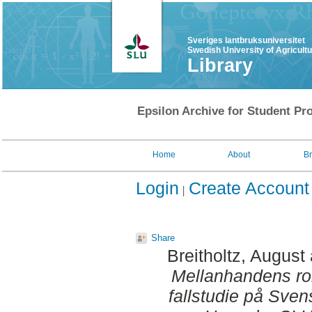
Sveriges lantbruksuniversitet
Swedish University of Agricult
Library
Epsilon Archive for Student Pro
Home
About
B
Login
Create Account
Share
Breitholtz, August
Mellanhandens roll
fallstudie på Svens