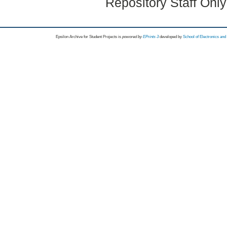
Repository Staff Onl
Epsilon Archive for Student Projects is
powored by
EPrints 3
developed by
School of Electronics an