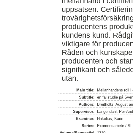
mellanhand i certifie
uppsatsen. Certifier
trovärighetsförsäkrin
producentens produkt
kundens kund. Rådgiv
viktigare för producen
Råden och kunskapen 
producenten och sta
signifikant och såled
utan.
Main title:
Mellanhandens roll i 
Subtitle:
en fallstudie på Sven
Authors:
Breitholtz, August
a
Supervisor:
Langendahl, Per-And
Examiner:
Hakelius, Karin
Series:
Examensarbete / SLU
Volume/Sequential
1310