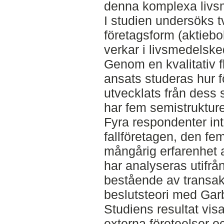
denna komplexa livs
I studien undersöks t
företagsform (aktieb
verkar i livsmedelske
Genom en kvalitativ f
ansats studeras hur 
utvecklats från dess s
har fem semistrukture
Fyra respondenter int
fallföretagen, den f
mångårig erfarenhet 
har analyseras utifrå
bestående av transak
beslutsteori med Gar
Studiens resultat vis
externa företeelser o