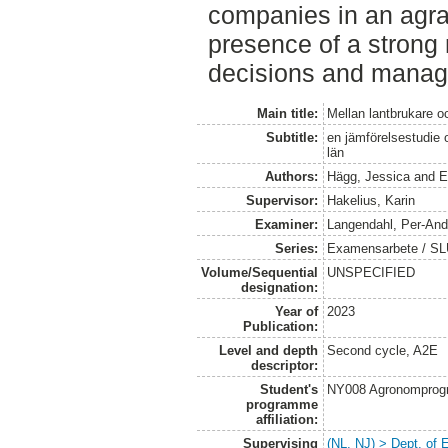
companies in an agra
presence of a strong
decisions and manage
Main title:
Mellan lantbrukare o
Subtitle:
en jämförelsestudie 
län
Authors:
Hägg, Jessica
and
E
Supervisor:
Hakelius, Karin
Examiner:
Langendahl, Per-And
Series:
Examensarbete / SLU
Volume/Sequential
UNSPECIFIED
designation:
Year of
2023
Publication:
Level and depth
Second cycle, A2E
descriptor:
Student's
NY008 Agronomprog
programme
affiliation:
Supervising
(NL, NJ) > Dept. of