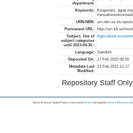
department:
Keywords:
Kooperativ, agrar ma
transaktionskostnadst
URN:NBN:
urn:nbn:se:slu:epsil
Permanent URL:
http://urn.kb.se/res
Subject. Use of
Agricultural economi
subject categories
until 2023-04-30.:
Language:
Swedish
Deposited On:
17 Feb 2023 08:55
Metadata Last
21 Feb 2023 12:17
Modified:
Repository Staff Onl
Epsilon Archive for Student Projects is
powored by
EPrints 3
developed by
School of Electronics an