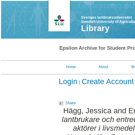
Sveriges lantbruksuniversitet
Swedish University of Agricult
Library
Epsilon Archive for Student Pro
Home
About
B
Login
Create Account
Share
Hägg, Jessica
and
E
lantbrukare och entre
aktörer i livsmedel