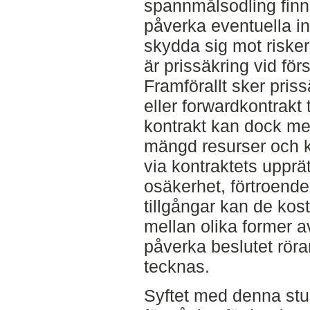
spannmålsodling finn
påverka eventuella int
skydda sig mot risker
är prissäkring vid förs
Framförallt sker priss
eller forwardkontrakt
kontrakt kan dock me
mängd resurser och 
via kontraktets upprä
osäkerhet, förtroende 
tillgångar kan de kos
mellan olika former a
påverka beslutet röra
tecknas.
Syftet med denna stu