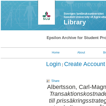
Sveriges lantbruksuniversitet
Swedish University of Agricult
Library
Epsilon Archive for Student Pro
Home
About
B
Login
Create Account
Share
Albertsson, Carl-Mag
Transaktionskostnade
till prissäkringsstrat