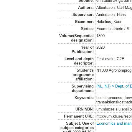
Subtitle:
en studie av gårdar
Authors:
Albertsson, Carl-Ma
Supervisor:
Andersson, Hans
Examiner:
Hakelius, Karin
Series:
Examensarbete / SLU
Volume/Sequential
1300
designation:
Year of
2020
Publication:
Level and depth
First cycle, G2E
descriptor:
Student's
NY008 Agronomprog
programme
affiliation:
Supervising
(NL, NJ) > Dept. of
department:
Keywords:
beslutsprocess, forwa
transaktionskostnad
URN:NBN:
urn:nbn:se:slu:epsil
Permanent URL:
http://urn.kb.se/res
Subject. Use of
Economics and man
subject categories