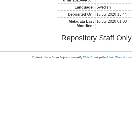
until 2023-04-30.:
Language:
Swedish
Deposited On:
15 Jul 2020 13:44
Metadata Last
16 Jul 2020 01:00
Modified:
Repository Staff Onl
Epsilon Archive for Student Projects is
powored by
EPrints 3
developed by
School of Electronics an