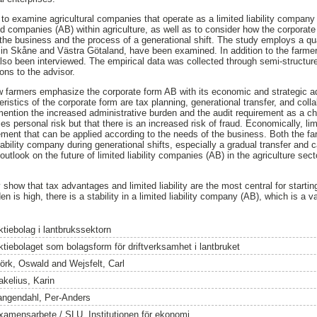
s to examine agricultural companies that operate as a limited liability compan
ted companies (AB) within agriculture, as well as to consider how the corporat
n the business and the process of a generational shift. The study employs a qua
 in Skåne and Västra Götaland, have been examined. In addition to the farmer
lso been interviewed. The empirical data was collected through semi-structure
ons to the advisor.
w farmers emphasize the corporate form AB with its economic and strategic 
eristics of the corporate form are tax planning, generational transfer, and colla
ention the increased administrative burden and the audit requirement as a c
es personal risk but that there is an increased risk of fraud. Economically, lim
gement that can be applied according to the needs of the business. Both the f
iability company during generational shifts, especially a gradual transfer and 
utlook on the future of limited liability companies (AB) in the agriculture sect
show that tax advantages and limited liability are the most central for starti
n is high, there is a stability in a limited liability company (AB), which is a v
ktiebolag i lantbrukssektorn
ktiebolaget som bolagsform för driftverksamhet i lantbruket
örk, Oswald
and
Wejsfelt, Carl
akelius, Karin
angendahl, Per-Anders
xamensarbete / SLU, Institutionen för ekonomi