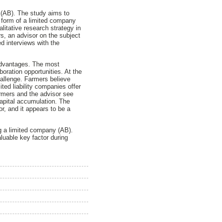
y (AB). The study aims to
e form of a limited company
litative research strategy in
s, an advisor on the subject
d interviews with the
advantages. The most
boration opportunities. At the
hallenge. Farmers believe
ited liability companies offer
armers and the advisor see
capital accumulation. The
or, and it appears to be a
ng a limited company (AB).
aluable key factor during