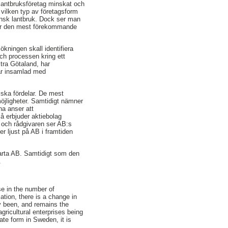
et lantbruksföretag minskat och
i vilken typ av företagsform
ensk lantbruk. Dock ser man
B är den mest förekommande
kningen skall identifiera
ch processen kring ett
stra Götaland, har
 är insamlad med
ska fördelar. De mest
öjligheter. Samtidigt nämner
na anser att
å erbjuder aktiebolag
a och rådgivaren ser AB:s
r ljust på AB i framtiden
tarta AB. Samtidigt som den
.
se in the number of
zation, there is a change in
ly been, and remains the
gricultural enterprises being
te form in Sweden, it is