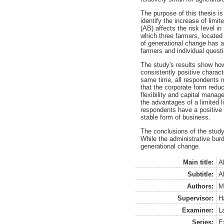
The purpose of this thesis i
identify the increase of limi
(AB) affects the risk level i
which three farmers, located
of generational change has a
farmers and individual questi
The study's results show ho
consistently positive charact
same time, all respondents m
that the corporate form reduc
flexibility and capital mana
the advantages of a limited l
respondents have a positive o
stable form of business.
The conclusions of the study 
While the administrative burde
generational change.
Main title:
A
Subtitle:
A
Authors:
M
Supervisor:
H
Examiner:
L
Series:
E