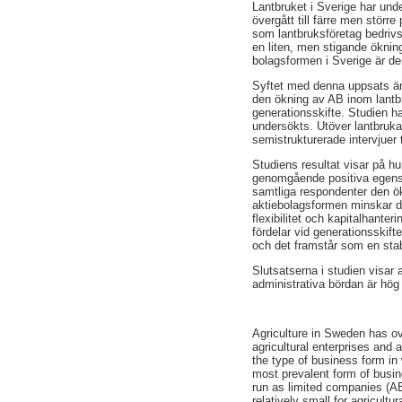
Lantbruket i Sverige har under
övergått till färre men störr
som lantbruksföretag bedriv
en liten, men stigande öknin
bolagsformen i Sverige är den
Syftet med denna uppsats är 
den ökning av AB inom lantb
generationsskifte. Studien ha
undersökts. Utöver lantbruka
semistrukturerade intervjuer t
Studiens resultat visar på 
genomgående positiva egensk
samtliga respondenter den ö
aktiebolagsformen minskar de
flexibilitet och kapitalhant
fördelar vid generationsskif
och det framstår som en stab
Slutsatserna i studien visar
administrativa bördan är hög 
Agriculture in Sweden has ov
agricultural enterprises and a
the type of business form in 
most prevalent form of busine
run as limited companies (AB
relatively small for agricultur