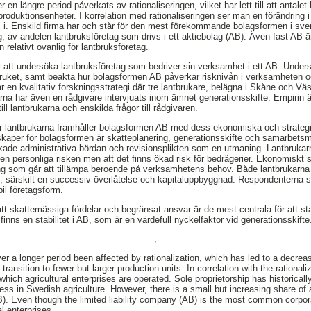
 en längre period påverkats av rationaliseringen, vilket har lett till att antal
e produktionsenheter. I korrelation med rationaliseringen ser man en förändring 
s i. Enskild firma har och står för den mest förekommande bolagsformen i sv
g, av andelen lantbruksföretag som drivs i ett aktiebolag (AB). Även fast A
 relativt ovanlig för lantbruksföretag.
att undersöka lantbruksföretag som bedriver sin verksamhet i ett AB. Undersö
ruket, samt beakta hur bolagsformen AB påverkar risknivån i verksamheten o
r en kvalitativ forskningsstrategi där tre lantbrukare, belägna i Skåne och Vä
rna har även en rådgivare intervjuats inom ämnet generationsskifte. Empirin
ill lantbrukarna och enskilda frågor till rådgivaren.
hur lantbrukarna framhåller bolagsformen AB med dess ekonomiska och strategi
aper för bolagsformen är skatteplanering, generationsskifte och samarbetsm
kade administrativa bördan och revisionsplikten som en utmaning. Lantbrukar
n personliga risken men att det finns ökad risk för bedrägerier. Ekonomiskt s
ering som går att tillämpa beroende på verksamhetens behov. Både lantbrukarn
te, särskilt en successiv överlåtelse och kapitaluppbyggnad. Respondenterna se
il företagsform.
 att skattemässiga fördelar och begränsat ansvar är de mest centrala för att s
finns en stabilitet i AB, som är en värdefull nyckelfaktor vid generationsskifte
,
er a longer period been affected by rationalization, which has led to a decrea
 transition to fewer but larger production units. In correlation with the rationali
which agricultural enterprises are operated. Sole proprietorship has historical
ss in Swedish agriculture. However, there is a small but increasing share of a
). Even though the limited liability company (AB) is the most common corpora
al enterprises.