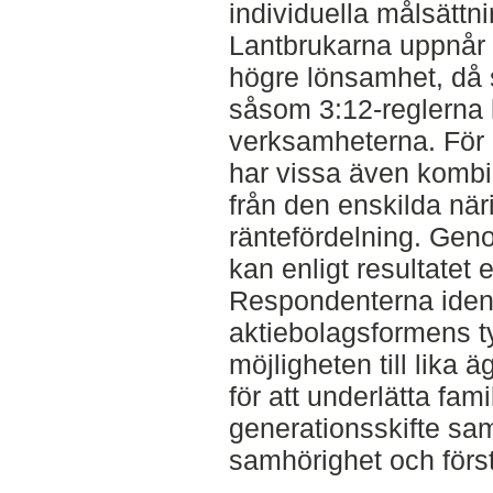
individuella målsättni
Lantbrukarna uppnår
högre lönsamhet, då 
såsom 3:12-reglerna le
verksamheterna. För a
har vissa även kombi
från den enskilda nä
räntefördelning. Gen
kan enligt resultatet
Respondenterna ident
aktiebolagsformens ty
möjligheten till lika 
för att underlätta fa
generationsskifte sa
samhörighet och förs