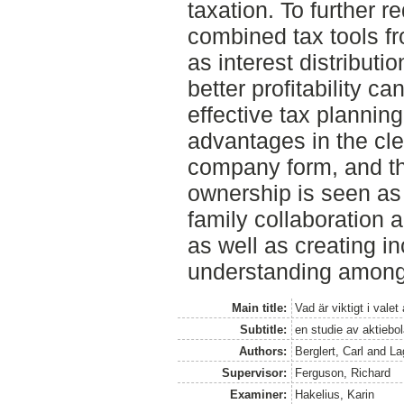
taxation. To further 
combined tax tools fr
as interest distributio
better profitability c
effective tax plannin
advantages in the clea
company form, and the
ownership is seen as 
family collaboration 
as well as creating 
understanding among 
Main title:
Vad är viktigt i vale
Subtitle:
en studie av aktiebol
Authors:
Berglert, Carl
and
La
Supervisor:
Ferguson, Richard
Examiner:
Hakelius, Karin