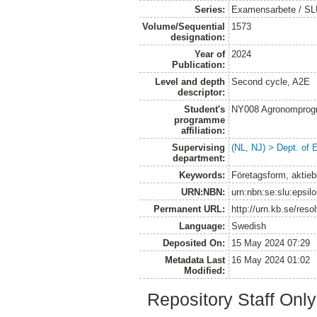
Series:
Examensarbete / SLU
Volume/Sequential
1573
designation:
Year of
2024
Publication:
Level and depth
Second cycle, A2E
descriptor:
Student's
NY008 Agronomprog
programme
affiliation:
Supervising
(NL, NJ) > Dept. of
department:
Keywords:
Företagsform, aktiebo
URN:NBN:
urn:nbn:se:slu:epsil
Permanent URL:
http://urn.kb.se/res
Language:
Swedish
Deposited On:
15 May 2024 07:29
Metadata Last
16 May 2024 01:02
Modified:
Repository Staff Onl