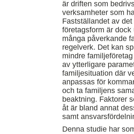
är driften som bedrivs
verksamheter som ha
Fastställandet av det
företagsform är dock
många påverkande fa
regelverk. Det kan sp
mindre familjeföreta
av ytterligare param
familjesituation där 
anpassas för komman
och ta familjens sam
beaktning. Faktorer s
åt är bland annat dess
samt ansvarsfördelni
Denna studie har som