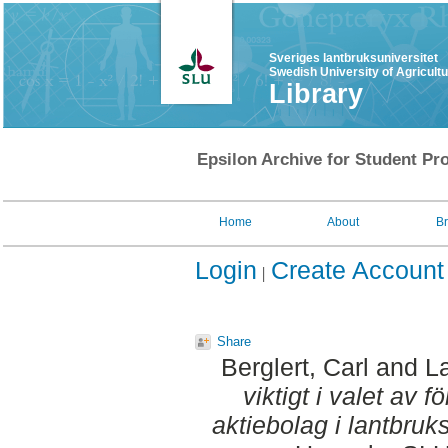
Sveriges lantbruksuniversitet
Swedish University of Agricult
Library
Epsilon Archive for Student Pro
Home
About
B
Login
Create Account
Share
Berglert, Carl
and
L
viktigt i valet av 
aktiebolag i lantbruk