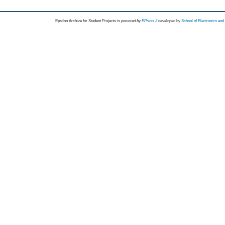
Epsilon Archive for Student Projects is
powored by
EPrints 3
developed by
School of Electronics an