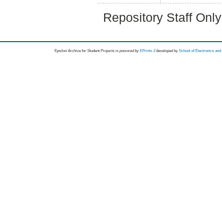
Repository Staff Onl
Epsilon Archive for Student Projects is
powored by
EPrints 3
developed by
School of Electronics an