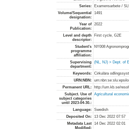
Series:
Examensarbete / SLU
Volume/Sequential
1491
designation:
Year of
2022
Publication:
Level and depth
First cycle, G2E
descriptor:
Student's
NY008 Agronomprog
programme
affiliation:
Supervising
(NL, NJ) > Dept. of
department:
Keywords:
Cirkulära odlingssys
URN:NBN:
urn:nbn:se:slu:epsil
Permanent URL:
http://urn.kb.se/res
Subject. Use of
Agricultural economi
subject categories
until 2023-04-30.:
Language:
Swedish
Deposited On:
13 Dec 2022 07:57
Metadata Last
14 Dec 2022 02:01
Modified: