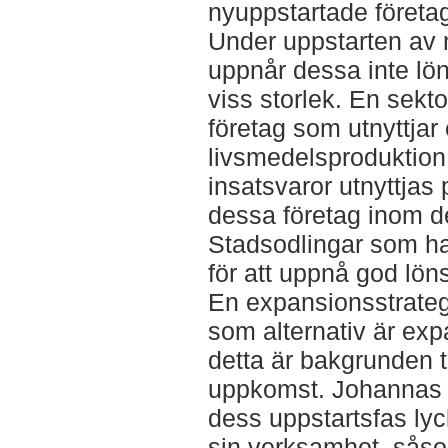
nyuppstartade företa
Under uppstarten av 
uppnår dessa inte lö
viss storlek. En sekt
företag som utnyttjar
livsmedelsproduktion 
insatsvaror utnyttjas p
dessa företag inom d
Stadsodlingar som ha
för att uppnå god lö
En expansionsstrategi
som alternativ är exp
detta är bakgrunden t
uppkomst. Johannas 
dess uppstartsfas lyck
sin verksamhet, såso