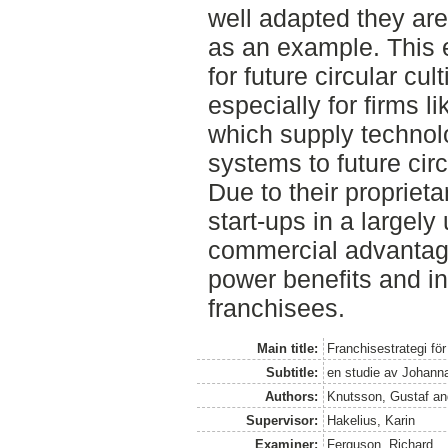
well adapted they are
as an example. This 
for future circular cul
especially for firms 
which supply technol
systems to future circ
Due to their propriet
start-ups in a largely
commercial advantage
power benefits and in
franchisees.
Main title:
Franchisestrategi fö
Subtitle:
en studie av Johann
Authors:
Knutsson, Gustaf
a
Supervisor:
Hakelius, Karin
Examiner:
Ferguson, Richard