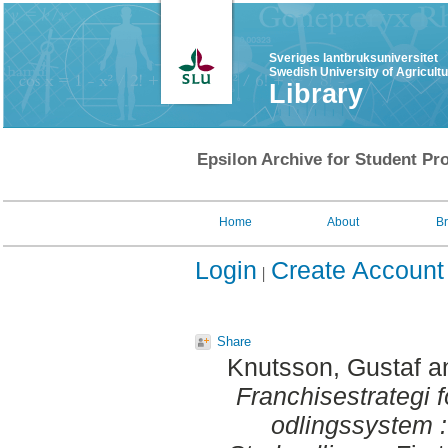
Sveriges lantbruksuniversitet
Swedish University of Agricult
Library
Epsilon Archive for Student Pro
Home
About
B
Login
Create Account
Share
Knutsson, Gustaf
a
Franchisestrategi f
odlingssystem 