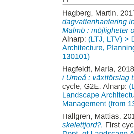
Hagberg, Martin
, 201
dagvattenhantering i
Malmö : möjligheter o
Alnarp:
(LTJ, LTV) > 
Architecture, Planni
130101)
Hagfeldt, Maria
, 201
i Umeå : växtförslag ti
cycle, G2E. Alnarp:
(
Landscape Architectu
Management (from 1
Hallgren, Mattias
, 20
skelettjord?.
First cyc
Dept. of Landscape A