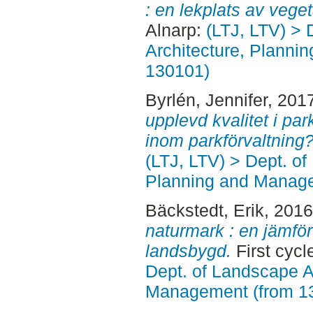
: en lekplats av veget
Alnarp:
(LTJ, LTV) > 
Architecture, Planni
130101)
Byrlén, Jennifer
, 201
upplevd kvalitet i pa
inom parkförvaltning?
(LTJ, LTV) > Dept. of
Planning and Manage
Bäckstedt, Erik
, 201
naturmark : en jämför
landsbygd.
First cycl
Dept. of Landscape A
Management (from 1