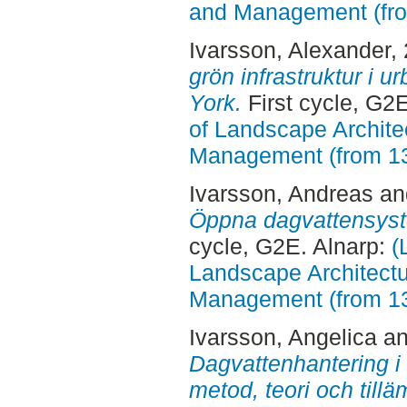
and Management (fr
Ivarsson, Alexander
,
grön infrastruktur i 
York.
First cycle, G2
of Landscape Archite
Management (from 1
Ivarsson, Andreas
a
Öppna dagvattensyste
cycle, G2E. Alnarp:
(
Landscape Architectu
Management (from 1
Ivarsson, Angelica
a
Dagvattenhantering i e
metod, teori och till