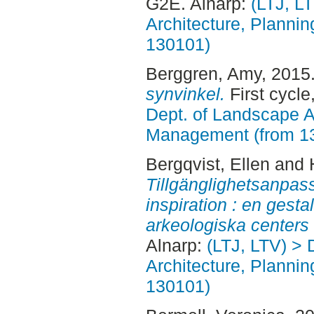
G2E. Alnarp:
(LTJ, L
Architecture, Planni
130101)
Berggren, Amy
, 2015
synvinkel.
First cycle
Dept. of Landscape A
Management (from 1
Bergqvist, Ellen
and
Tillgänglighetsanpas
inspiration : en gest
arkeologiska centers 
Alnarp:
(LTJ, LTV) > 
Architecture, Planni
130101)