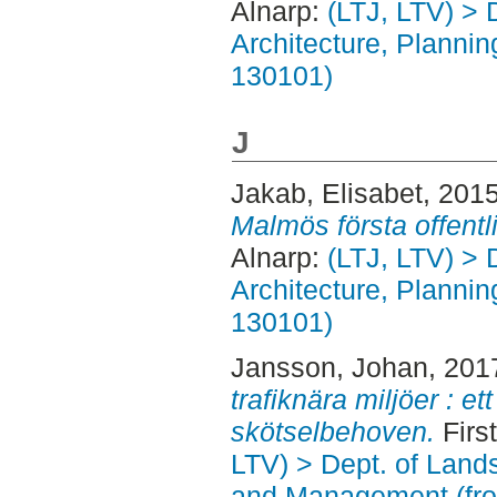
Alnarp:
(LTJ, LTV) > 
Architecture, Planni
130101)
J
Jakab, Elisabet
, 201
Malmös första offentl
Alnarp:
(LTJ, LTV) > 
Architecture, Planni
130101)
Jansson, Johan
, 201
trafiknära miljöer : et
skötselbehoven.
Firs
LTV) > Dept. of Land
and Management (fr