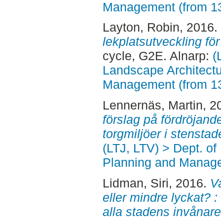
Management (from 1
Layton, Robin
, 2016.
lekplatsutveckling fö
cycle, G2E. Alnarp:
(
Landscape Architectu
Management (from 1
Lennernäs, Martin
, 2
förslag på fördröjand
torgmiljöer i stenstad
(LTJ, LTV) > Dept. of
Planning and Manage
Lidman, Siri
, 2016.
V
eller mindre lyckat? 
alla stadens invånare