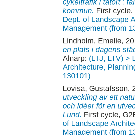
cykeltrafik i tätort : 
kommun.
First cycle
Dept. of Landscape A
Management (from 1
Lindholm, Emelie
, 2
en plats i dagens stä
Alnarp:
(LTJ, LTV) > 
Architecture, Planni
130101)
Lovisa, Gustafsson
, 
utveckling av ett nat
och idéer för en utve
Lund.
First cycle, G2
of Landscape Archite
Management (from 1