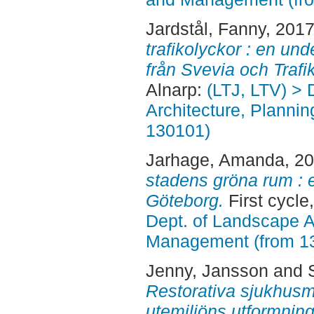
Jardstål, Fanny
, 201
trafikolyckor : en un
från Svevia och Trafi
Alnarp:
(LTJ, LTV) > 
Architecture, Planni
130101)
Jarhage, Amanda
, 2
stadens gröna rum : e
Göteborg.
First cycle
Dept. of Landscape A
Management (from 1
Jenny, Jansson
and
Restorativa sjukhusmi
utemiljöns utformning