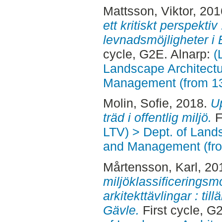
Mattsson, Viktor
, 20
ett kritiskt perspektiv
levnadsmöjligheter i 
cycle, G2E. Alnarp:
(
Landscape Architectu
Management (from 1
Molin, Sofie
, 2018.
U
träd i offentlig miljö.
F
LTV) > Dept. of Land
and Management (fr
Mårtensson, Karl
, 20
miljöklassificeringsm
arkitekttävlingar : till
Gävle.
First cycle, G