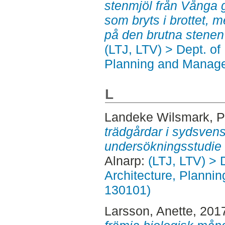
stenmjöl från Vånga g
som bryts i brottet, 
på den brutna stenen
(LTJ, LTV) > Dept. of
Planning and Manage
L
Landeke Wilsmark, Pe
trädgårdar i sydsvens
undersökningsstudie 
Alnarp:
(LTJ, LTV) > 
Architecture, Planni
130101)
Larsson, Anette
, 201