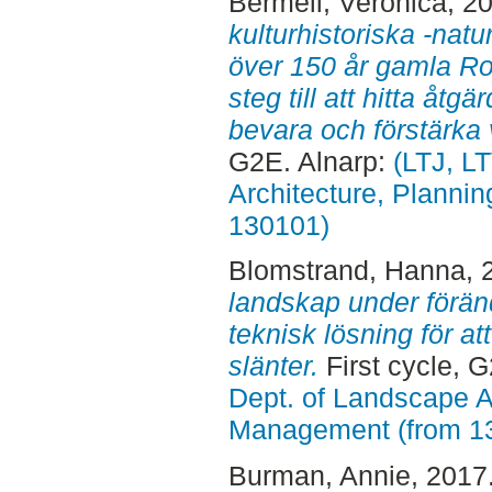
Bermell, Veronica
, 2
kulturhistoriska -natu
över 150 år gamla Ros
steg till att hitta åtg
bevara och förstärka 
G2E. Alnarp:
(LTJ, L
Architecture, Planni
130101)
Blomstrand, Hanna
, 
landskap under förän
teknisk lösning för at
slänter.
First cycle, 
Dept. of Landscape A
Management (from 1
Burman, Annie
, 2017