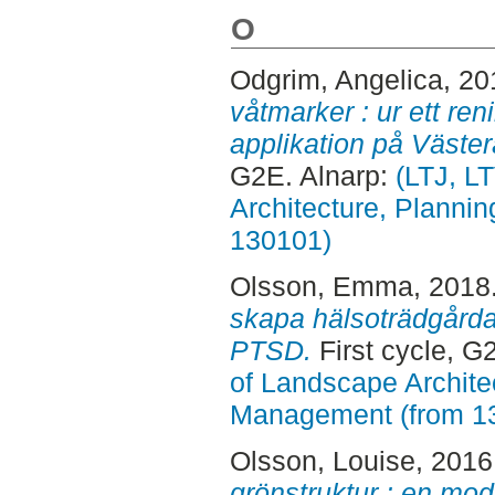
O
Odgrim, Angelica
, 2
våtmarker : ur ett re
applikation på Väster
G2E. Alnarp:
(LTJ, L
Architecture, Planni
130101)
Olsson, Emma
, 2018
skapa hälsoträdgårda
PTSD.
First cycle, G
of Landscape Archite
Management (from 1
Olsson, Louise
, 2016
grönstruktur : en mode