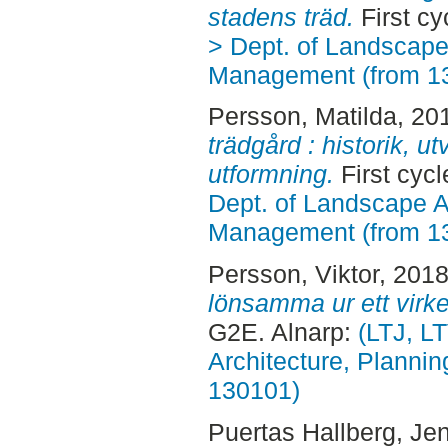
stadens träd.
First cy
> Dept. of Landscape
Management (from 1
Persson, Matilda
, 20
trädgård : historik, 
utformning.
First cyc
Dept. of Landscape A
Management (from 1
Persson, Viktor
, 201
lönsamma ur ett virke
G2E. Alnarp:
(LTJ, L
Architecture, Planni
130101)
Puertas Hallberg, Je