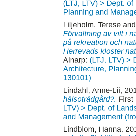
(LTJ, LTV) > Dept. of
Planning and Manage
Liljeholm, Terese
an
Förvaltning av vilt i
på rekreation och nat
Herrevads kloster nat
Alnarp:
(LTJ, LTV) > 
Architecture, Planni
130101)
Lindahl, Anne-Lii
, 20
hälsoträdgård?.
First
LTV) > Dept. of Land
and Management (fr
Lindblom, Hanna
, 20