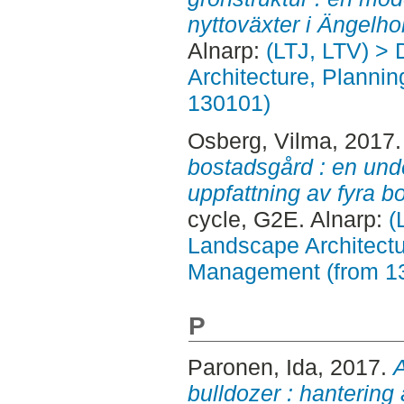
nyttoväxter i Ängelho
Alnarp:
(LTJ, LTV) > 
Architecture, Planni
130101)
Osberg, Vilma
, 2017
bostadsgård : en un
uppfattning av fyra b
cycle, G2E. Alnarp:
(
Landscape Architectu
Management (from 1
P
Paronen, Ida
, 2017.
A
bulldozer : hantering