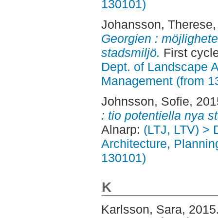
130101)
Johansson, Therese
Georgien : möjlighet
stadsmiljö.
First cycl
Dept. of Landscape A
Management (from 1
Johnsson, Sofie
, 20
: tio potentiella nya s
Alnarp:
(LTJ, LTV) > 
Architecture, Planni
130101)
K
Karlsson, Sara
, 2015