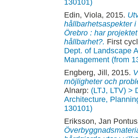
130101)
Edin, Viola
, 2015.
Ut
hållbarhetsaspekter i 
Örebro : har projekte
hållbarhet?.
First cyc
Dept. of Landscape A
Management (from 1
Engberg, Jill
, 2015.
V
möjligheter och probl
Alnarp:
(LTJ, LTV) > 
Architecture, Planni
130101)
Eriksson, Jan Pontus
Överbyggnadsmateria