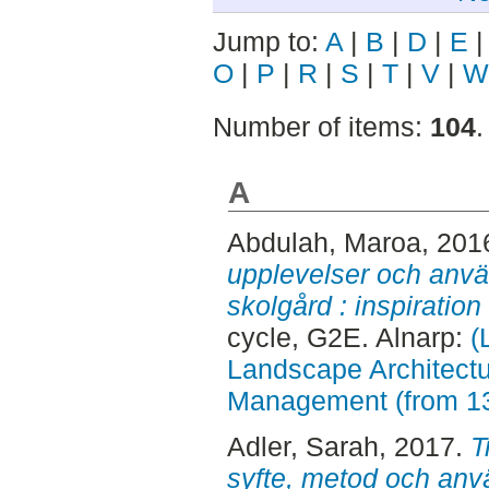
Jump to:
A
|
B
|
D
|
E
O
|
P
|
R
|
S
|
T
|
V
|
W
Number of items:
104
.
A
Abdulah, Maroa
, 201
upplevelser och anvä
skolgård : inspiration
cycle, G2E. Alnarp:
(
Landscape Architectu
Management (from 1
Adler, Sarah
, 2017.
T
syfte, metod och anv