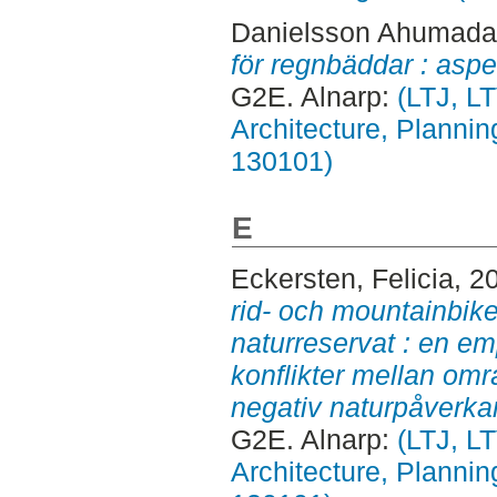
Danielsson Ahumada,
för regnbäddar : aspe
G2E. Alnarp:
(LTJ, L
Architecture, Planni
130101)
E
Eckersten, Felicia
, 2
rid- och mountainbike
naturreservat : en em
konflikter mellan omr
negativ naturpåverka
G2E. Alnarp:
(LTJ, L
Architecture, Planni