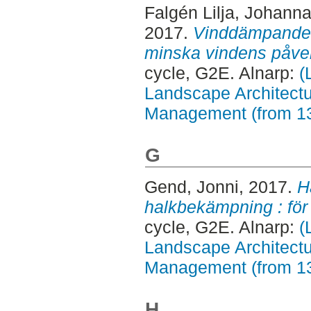
Falgén Lilja, Johann
2017.
Vinddämpande ve
minska vindens påver
cycle, G2E. Alnarp:
(
Landscape Architectu
Management (from 1
G
Gend, Jonni
, 2017.
H
halkbekämpning : fö
cycle, G2E. Alnarp:
(
Landscape Architectu
Management (from 1
H