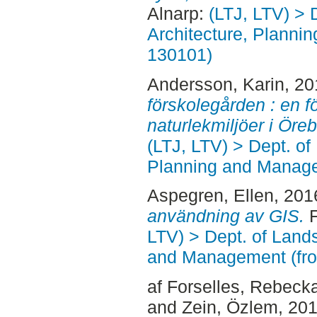
Alnarp:
(LTJ, LTV) > 
Architecture, Planni
130101)
Andersson, Karin
, 2
förskolegården : en f
naturlekmiljöer i Öreb
(LTJ, LTV) > Dept. of
Planning and Manage
Aspegren, Ellen
, 201
användning av GIS.
F
LTV) > Dept. of Land
and Management (fr
af Forselles, Rebeck
and
Zein, Özlem
, 20