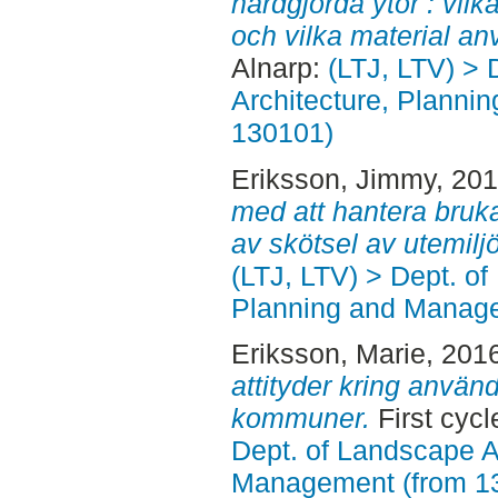
hårdgjorda ytor : vil
och vilka material a
Alnarp:
(LTJ, LTV) > 
Architecture, Planni
130101)
Eriksson, Jimmy
, 20
med att hantera bruk
av skötsel av utemiljö
(LTJ, LTV) > Dept. of
Planning and Manage
Eriksson, Marie
, 201
attityder kring använ
kommuner.
First cycl
Dept. of Landscape A
Management (from 1