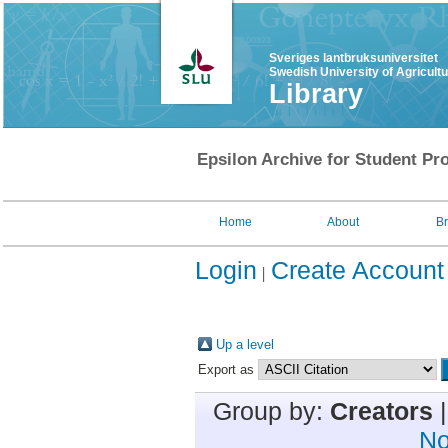
Sveriges lantbruksuniversitet
Swedish University of Agricult
Library
Epsilon Archive for Student Pro
Home
About
B
Login
Create Account
Up a level
Export as
Group by:
Creators
No