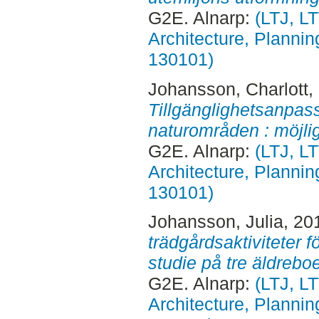
G2E. Alnarp:
(LTJ, L
Architecture, Planni
130101)
Johansson, Charlott
,
Tillgänglighetsanpas
naturområden : möjlig
G2E. Alnarp:
(LTJ, L
Architecture, Planni
130101)
Johansson, Julia
, 20
trädgårdsaktiviteter f
studie på tre äldreb
G2E. Alnarp:
(LTJ, L
Architecture, Planni