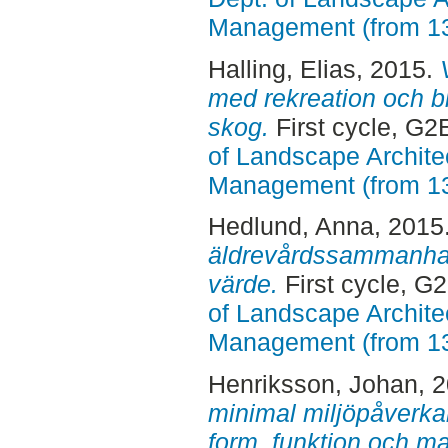
Management (from 1
Halling, Elias
, 2015.
med rekreation och bio
skog.
First cycle, G2
of Landscape Archite
Management (from 1
Hedlund, Anna
, 2015
äldrevårdssammanhang
värde.
First cycle, G
of Landscape Archite
Management (from 1
Henriksson, Johan
, 
minimal miljöpåverka
form, funktion och mat