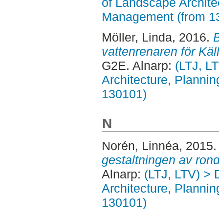
of Landscape Archite
Management (from 1
Möller, Linda
, 2016.
B
vattenrenaren för K
G2E. Alnarp:
(LTJ, L
Architecture, Planni
130101)
N
Norén, Linnéa
, 2015
gestaltningen av rond
Alnarp:
(LTJ, LTV) > 
Architecture, Planni
130101)