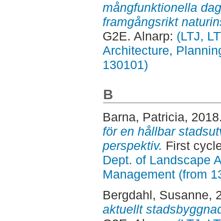
mångfunktionella da
framgångsrikt naturin
G2E. Alnarp:
(LTJ, L
Architecture, Planni
130101)
B
Barna, Patricia
, 2018
för en hållbar stadsu
perspektiv.
First cycl
Dept. of Landscape A
Management (from 1
Bergdahl, Susanne
, 
aktuellt stadsbyggna