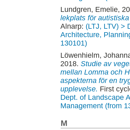
Lundgren, Emelie
, 2
lekplats för autistisk
Alnarp:
(LTJ, LTV) > 
Architecture, Planni
130101)
Löwenhielm, Johann
2018.
Studie av veget
mellan Lomma och Hab
aspekterna för en try
upplevelse.
First cyc
Dept. of Landscape A
Management (from 1
M