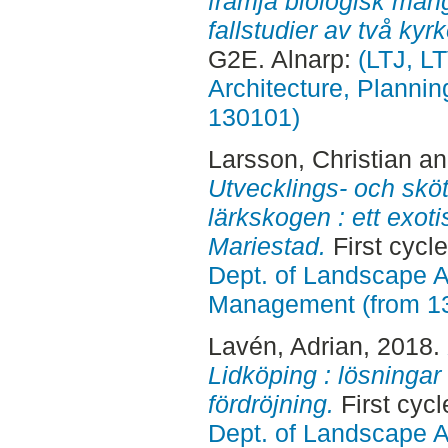
främja biologisk mång
fallstudier av två kyr
G2E. Alnarp:
(LTJ, L
Architecture, Planni
130101)
Larsson, Christian
a
Utvecklings- och skö
lärkskogen : ett exot
Mariestad.
First cycl
Dept. of Landscape A
Management (from 1
Lavén, Adrian
, 2018.
Lidköping : lösningar f
fördröjning.
First cyc
Dept. of Landscape A