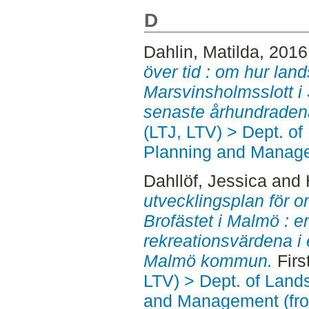
D
Dahlin, Matilda
, 2016
över tid : om hur lan
Marsvinsholmsslott i
senaste århundraden
(LTJ, LTV) > Dept. of
Planning and Manage
Dahllöf, Jessica
and
utvecklingsplan för 
Brofästet i Malmö : en
rekreationsvärdena i e
Malmö kommun.
Firs
LTV) > Dept. of Land
and Management (fr