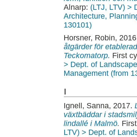
Alnarp:
(LTJ, LTV) > 
Architecture, Planni
130101)
Horsner, Robin
, 2016
åtgärder för etablera
Teckomatorp.
First c
> Dept. of Landscape
Management (from 1
I
Ignell, Sanna
, 2017.
växtbäddar i stadsmilj
lindallé i Malmö.
First
LTV) > Dept. of Land