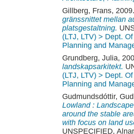
Gillberg, Frans
, 2009
gränssnittet mellan au
platsgestaltning.
UNSP
(LTJ, LTV) > Dept. O
Planning and Manag
Grundberg, Julia
, 20
landskapsarkitekt.
UN
(LTJ, LTV) > Dept. O
Planning and Manag
Gudmundsdóttir, Gud
Lowland : Landscape
around the stable are
with focus on land us
UNSPECIFIED, Alnar