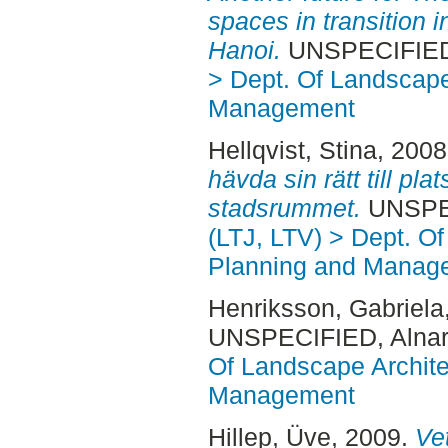
spaces in transition i
Hanoi.
UNSPECIFIED,
> Dept. Of Landscape
Management
Hellqvist, Stina
, 200
hävda sin rätt till plat
stadsrummet.
UNSPEC
(LTJ, LTV) > Dept. O
Planning and Manag
Henriksson, Gabriela
UNSPECIFIED, Alnar
Of Landscape Archite
Management
Hillep, Üve
, 2009.
Vet