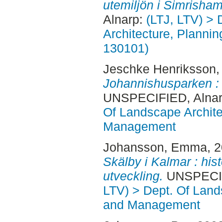
utemiljön i Simrisham
Alnarp:
(LTJ, LTV) > 
Architecture, Planni
130101)
Jeschke Henriksson,
Johannishusparken : hi
UNSPECIFIED, Alnar
Of Landscape Archite
Management
Johansson, Emma
, 
Skälby i Kalmar : his
utveckling.
UNSPECIFI
LTV) > Dept. Of Land
and Management