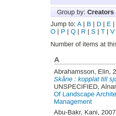
Group by:
Creators
Jump to:
A
|
B
|
D
|
E
O
|
P
|
Q
|
R
|
S
|
T
|
V
Number of items at thi
A
Abrahamsson, Elin
, 
Skåne : kopplat till sj
UNSPECIFIED, Alnar
Of Landscape Archite
Management
Abu-Bakr, Kani
, 200