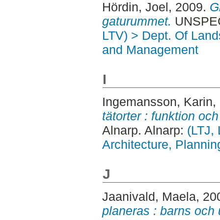
Hördin, Joel
, 2009.
G
gaturummet.
UNSPECI
LTV) > Dept. Of Land
and Management
I
Ingemansson, Karin
,
tätorter : funktion och
Alnarp. Alnarp:
(LTJ,
Architecture, Plann
J
Jaanivald, Maela
, 20
planeras : barns och