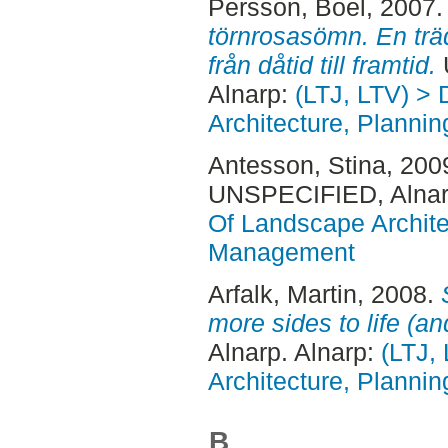
Persson, Boel
, 2007
törnrosasömn. En trä
från dåtid till framtid.
Alnarp:
(LTJ, LTV) >
Architecture, Plann
Antesson, Stina
, 200
UNSPECIFIED, Alnar
Of Landscape Archite
Management
Arfalk, Martin
, 2008.
more sides to life (an
Alnarp. Alnarp:
(LTJ,
Architecture, Plann
B