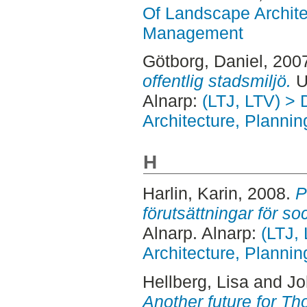
Of Landscape Archite
Management
Götborg, Daniel
, 200
offentlig stadsmiljö.
U
Alnarp:
(LTJ, LTV) >
Architecture, Plann
H
Harlin, Karin
, 2008.
P
förutsättningar för so
Alnarp. Alnarp:
(LTJ,
Architecture, Plann
Hellberg, Lisa
and
Jo
Another future for Th