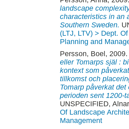
landscape complexity
characteristics in an 
Southern Sweden.
UN
(LTJ, LTV) > Dept. O
Planning and Manag
Persson, Boel
, 2009
eller Tomarps själ : b
kontext som påverka
tillkomst och placeri
Tomarp påverkat det
perioden sent 1200-tal 
UNSPECIFIED, Alnar
Of Landscape Archite
Management