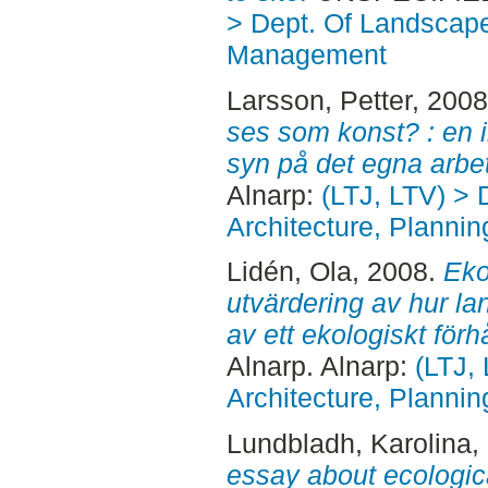
> Dept. Of Landscape
Management
Larsson, Petter
, 200
ses som konst? : en i
syn på det egna arbet
Alnarp:
(LTJ, LTV) >
Architecture, Plann
Lidén, Ola
, 2008.
Eko
utvärdering av hur l
av ett ekologiskt förh
Alnarp. Alnarp:
(LTJ,
Architecture, Plann
Lundbladh, Karolina
,
essay about ecologica