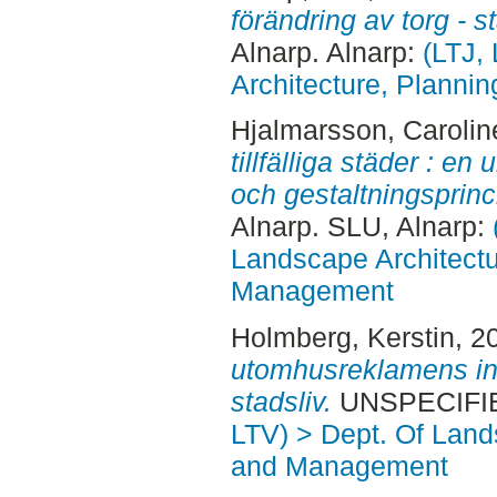
förändring av torg - 
Alnarp. Alnarp:
(LTJ,
Architecture, Plann
Hjalmarsson, Carolin
tillfälliga städer : 
och gestaltningsprinc
Alnarp. SLU, Alnarp:
Landscape Architectu
Management
Holmberg, Kerstin
, 2
utomhusreklamens in
stadsliv.
UNSPECIFIED
LTV) > Dept. Of Land
and Management