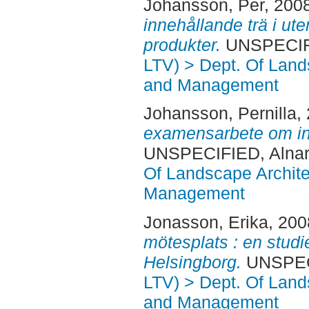
Johansson, Per
, 200
innehållande trä i ute
produkter.
UNSPECIFI
LTV) > Dept. Of Land
and Management
Johansson, Pernilla
,
examensarbete om int
UNSPECIFIED, Alnar
Of Landscape Archite
Management
Jonasson, Erika
, 20
mötesplats : en studi
Helsingborg.
UNSPECI
LTV) > Dept. Of Land
and Management