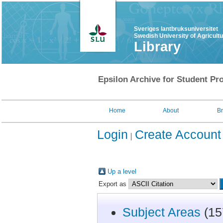
Sveriges lantbruksuniversitet
Swedish University of Agricult
Library
Epsilon Archive for Student Pro
Home
About
B
Login
Create Account
Up a level
Export as
Subject Areas
(15