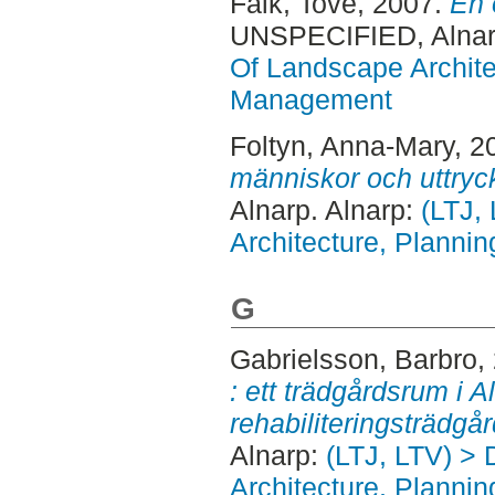
Falk, Tove
, 2007.
En 
UNSPECIFIED, Alnar
Of Landscape Archite
Management
Foltyn, Anna-Mary
, 2
människor och uttryck 
Alnarp. Alnarp:
(LTJ,
Architecture, Plann
G
Gabrielsson, Barbro
,
: ett trädgårdsrum i A
rehabiliteringsträdgår
Alnarp:
(LTJ, LTV) >
Architecture, Plann