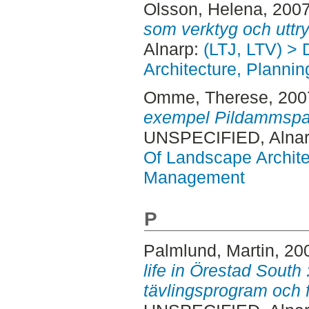
Olsson, Helena
, 200
som verktyg och uttry
Alnarp:
(LTJ, LTV) >
Architecture, Plann
Omme, Therese
, 20
exempel Pildammspa
UNSPECIFIED, Alnar
Of Landscape Archite
Management
P
Palmlund, Martin
, 20
life in Örestad South
tävlingsprogram och fr