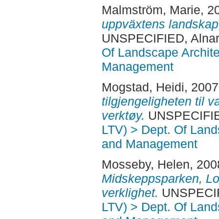
Malmström, Marie
, 2
uppväxtens landskap 
UNSPECIFIED, Alnar
Of Landscape Archite
Management
Mogstad, Heidi
, 200
tilgjengeligheten til
verktøy.
UNSPECIFIED
LTV) > Dept. Of Land
and Management
Mosseby, Helen
, 200
Midskeppsparken, Lom
verklighet.
UNSPECIFI
LTV) > Dept. Of Land