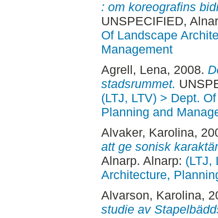
: om koreografins bidr
UNSPECIFIED, Alnar
Of Landscape Archite
Management
Agrell, Lena
, 2008.
D
stadsrummet.
UNSPEC
(LTJ, LTV) > Dept. O
Planning and Manag
Alvaker, Karolina
, 20
att ge sonisk karaktär
Alnarp. Alnarp:
(LTJ,
Architecture, Plann
Alvarson, Karolina
, 
studie av Stapelbädd