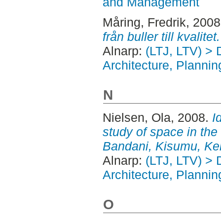
and Management
Måring, Fredrik
, 200
från buller till kvalitet.
Alnarp:
(LTJ, LTV) >
Architecture, Plann
N
Nielsen, Ola
, 2008.
I
study of space in the
Bandani, Kisumu, Ke
Alnarp:
(LTJ, LTV) >
Architecture, Plann
O