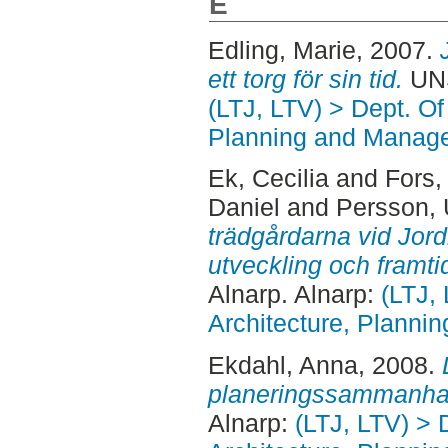
E
Edling, Marie
, 2007.
ett torg för sin tid.
UNS
(LTJ, LTV) > Dept. O
Planning and Manag
Ek, Cecilia
and
Fors,
Daniel
and
Persson, 
trädgårdarna vid Jord
utveckling och framtid
Alnarp. Alnarp:
(LTJ,
Architecture, Plann
Ekdahl, Anna
, 2008.
planeringssammanha
Alnarp:
(LTJ, LTV) >