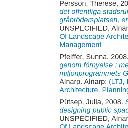
Persson, Therese
, 2
det offentliga stadsr
gråbrödersplatsen, en
UNSPECIFIED, Alnar
Of Landscape Archite
Management
Pfeiffer, Sunna
, 2008
genom förnyelse : me
miljonprogrammets G
Alnarp. Alnarp:
(LTJ,
Architecture, Plann
Pütsep, Julia
, 2008.
designing public spa
UNSPECIFIED, Alnar
Of Landscape Archite