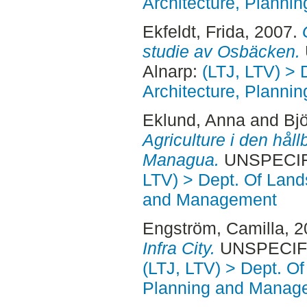
Architecture, Plann
Ekfeldt, Frida
, 2007.
studie av Osbäcken.
Alnarp:
(LTJ, LTV) >
Architecture, Plann
Eklund, Anna
and
Bjö
Agriculture i den håll
Managua.
UNSPECIFI
LTV) > Dept. Of Land
and Management
Engström, Camilla
, 
Infra City.
UNSPECIFIE
(LTJ, LTV) > Dept. O
Planning and Manag