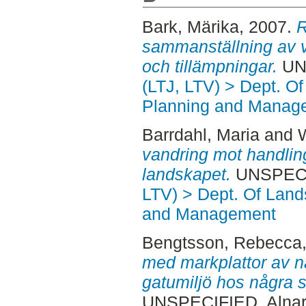
Bark, Märika
, 2007.
R
sammanställning av v
och tillämpningar.
UNS
(LTJ, LTV) > Dept. O
Planning and Manag
Barrdahl, Maria
and
W
vandring mot handling
landskapet.
UNSPECIF
LTV) > Dept. Of Land
and Management
Bengtsson, Rebecca
med markplattor av na
gatumiljö hos några
UNSPECIFIED, Alnar