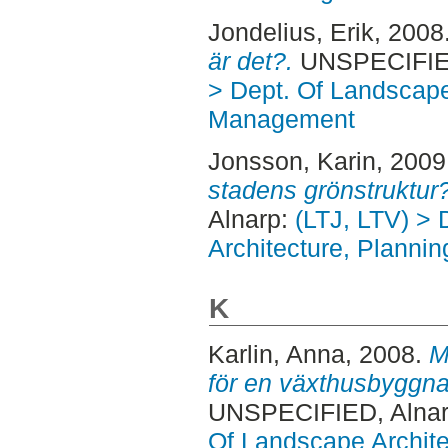
Jondelius, Erik
, 2008
är det?.
UNSPECIFIED,
> Dept. Of Landscape
Management
Jonsson, Karin
, 2009
stadens grönstruktur?
Alnarp:
(LTJ, LTV) >
Architecture, Plann
K
Karlin, Anna
, 2008.
M
för en växthusbyggna
UNSPECIFIED, Alnar
Of Landscape Archite