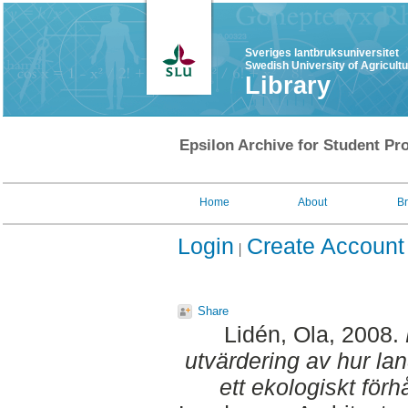
Sveriges lantbruksuniversitet
Swedish University of Agricult
Library
Epsilon Archive for Student Pro
Home
About
B
Login
Create Account
Share
Lidén, Ola
, 2008.
utvärdering av hur la
ett ekologiskt förh