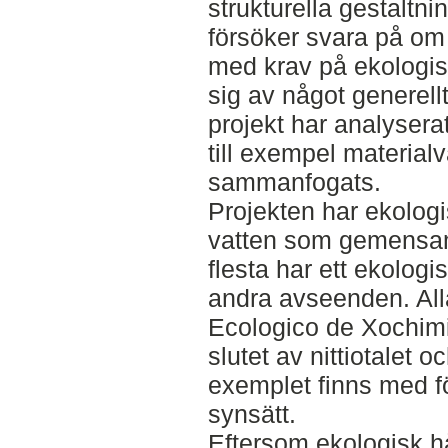
strukturella gestalt
försöker svara på om 
med krav på ekologis
sig av något generell
projekt har analyser
till exempel material
sammanfogats.
Projekten har ekologi
vatten som gemensa
flesta har ett ekologi
andra avseenden. All
Ecologico de Xochimilc
slutet av nittiotalet 
exemplet finns med för
synsätt.
Eftersom ekologisk h