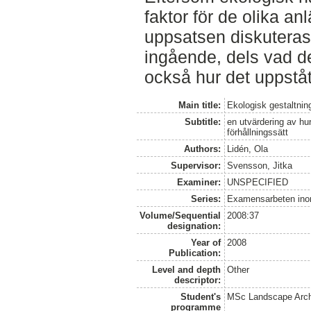
faktor för de olika a
uppsatsen diskuteras
ingående, dels vad de
också hur det uppstå
Main title:
Ekologisk gestaltnin
Subtitle:
en utvärdering av hu
förhållningssätt
Authors:
Lidén, Ola
Supervisor:
Svensson, Jitka
Examiner:
UNSPECIFIED
Series:
Examensarbeten ino
Volume/Sequential
2008:37
designation:
Year of
2008
Publication:
Level and depth
Other
descriptor:
Student's
MSc Landscape Arch
programme