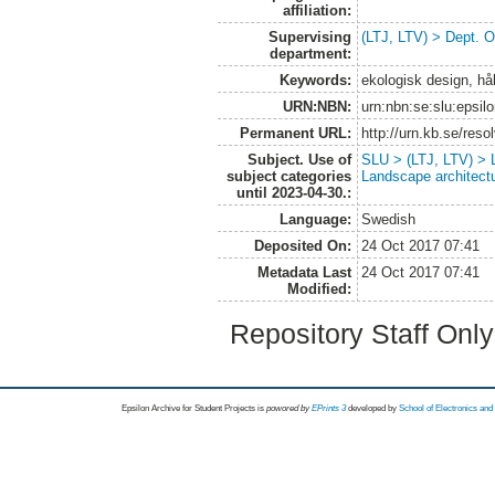
affiliation:
Supervising
(LTJ, LTV) > Dept. 
department:
Keywords:
ekologisk design, hål
URN:NBN:
urn:nbn:se:slu:epsil
Permanent URL:
http://urn.kb.se/res
Subject. Use of
SLU > (LTJ, LTV) > L
subject categories
Landscape architect
until 2023-04-30.:
Language:
Swedish
Deposited On:
24 Oct 2017 07:41
Metadata Last
24 Oct 2017 07:41
Modified:
Repository Staff Onl
Epsilon Archive for Student Projects is
powored by
EPrints 3
developed by
School of Electronics an