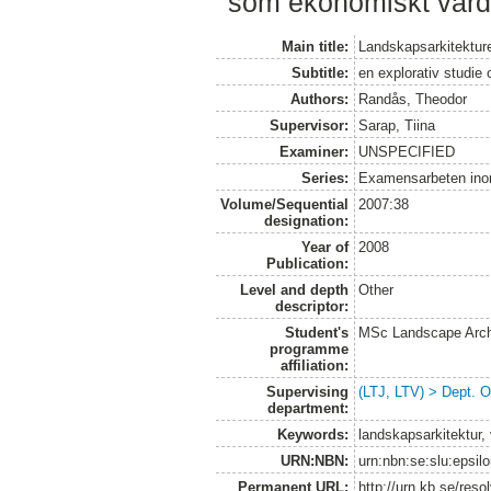
som ekonomiskt värd
Main title:
Landskapsarkitektu
Subtitle:
en explorativ studie
Authors:
Randås, Theodor
Supervisor:
Sarap, Tiina
Examiner:
UNSPECIFIED
Series:
Examensarbeten ino
Volume/Sequential
2007:38
designation:
Year of
2008
Publication:
Level and depth
Other
descriptor:
Student's
MSc Landscape Arch
programme
affiliation:
Supervising
(LTJ, LTV) > Dept. 
department:
Keywords:
landskapsarkitektur,
URN:NBN:
urn:nbn:se:slu:epsil
Permanent URL:
http://urn.kb.se/res