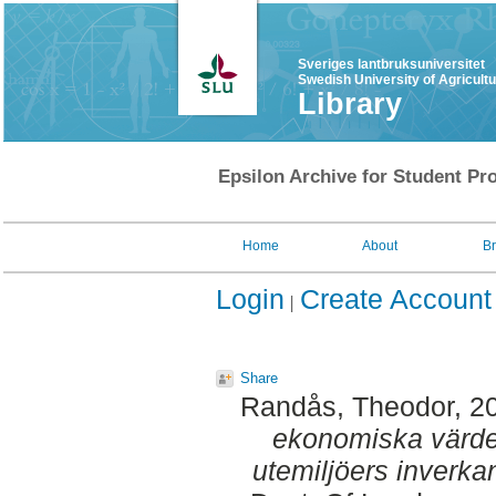
Sveriges lantbruksuniversitet
Swedish University of Agricult
Library
Epsilon Archive for Student Pro
Home
About
B
Login
Create Account
Share
Randås, Theodor
, 2
ekonomiska värde 
utemiljöers inverka