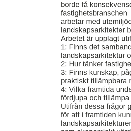
borde få konsekvense
fastighetsbranschen
arbetar med utemiljö
landskapsarkitekter b
Arbetet är upplagt uti
1: Finns det samban
landskapsarkitektur 
2: Hur tänker fastigh
3: Finns kunskap, påg
praktiskt tillämpbara
4: Vilka framtida und
fördjupa och tillämp
Utifrån dessa frågor g
för att i framtiden k
landskapsarkitekture