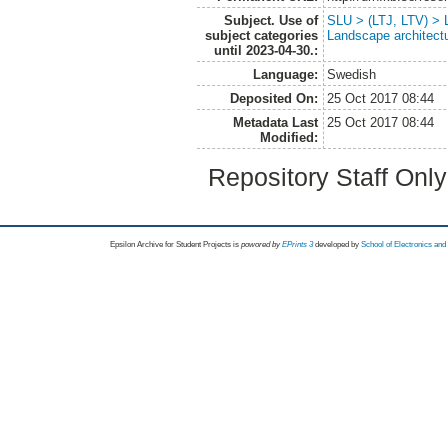
Subject. Use of
SLU > (LTJ, LTV) > L
subject categories
Landscape architect
until 2023-04-30.:
Language:
Swedish
Deposited On:
25 Oct 2017 08:44
Metadata Last
25 Oct 2017 08:44
Modified:
Repository Staff Onl
Epsilon Archive for Student Projects is
powored by
EPrints 3
developed by
School of Electronics an