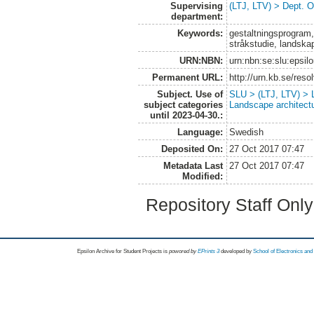
Supervising
(LTJ, LTV) > Dept. 
department:
Keywords:
gestaltningsprogram,
stråkstudie, landska
URN:NBN:
urn:nbn:se:slu:epsil
Permanent URL:
http://urn.kb.se/res
Subject. Use of
SLU > (LTJ, LTV) > L
subject categories
Landscape architect
until 2023-04-30.:
Language:
Swedish
Deposited On:
27 Oct 2017 07:47
Metadata Last
27 Oct 2017 07:47
Modified:
Repository Staff Onl
Epsilon Archive for Student Projects is
powored by
EPrints 3
developed by
School of Electronics an