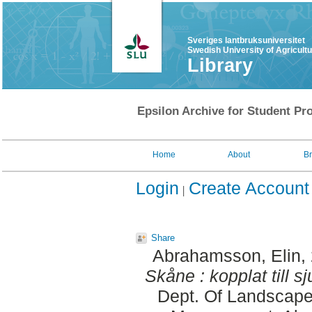
Sveriges lantbruksuniversitet
Swedish University of Agricult
Library
Epsilon Archive for Student Pro
Home
About
B
Login
Create Account
Share
Abrahamsson, Elin
,
Skåne : kopplat till sj
Dept. Of Landscape