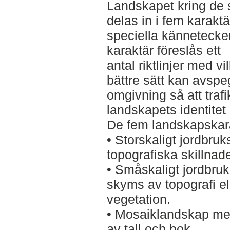
Landskapet kring de s
delas in i fem karakt
speciella kännetecken
karaktär föreslås ett
antal riktlinjer med v
bättre sätt kan avspe
omgivning så att traf
landskapets identitet
De fem landskapskara
• Storskaligt jordbr
topografiska skillnade
• Småskaligt jordbruk
skyms av topografi el
vegetation.
• Mosaiklandskap me
av tall och bok.