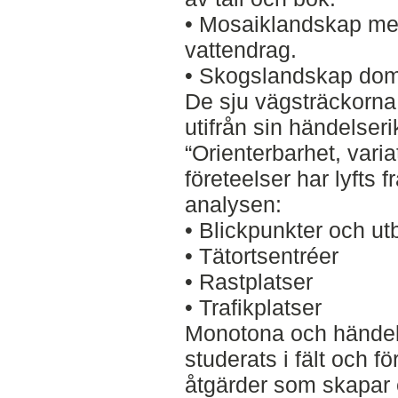
• Mosaiklandskap me
vattendrag.
• Skogslandskap domi
De sju vägsträckorna
utifrån sin händelseri
“Orienterbarhet, varia
företeelser har lyfts f
analysen:
• Blickpunkter och utb
• Tätortsentréer
• Rastplatser
• Trafikplatser
Monotona och händels
studerats i fält och f
åtgärder som skapar e