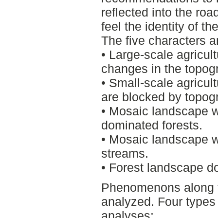
reflected into the ro
feel the identity of t
The five characters a
• Large-scale agricul
changes in the topog
• Small-scale agricul
are blocked by topog
• Mosaic landscape w
dominated forests.
• Mosaic landscape w
streams.
• Forest landscape d
Phenomenons along t
analyzed. Four types
analyses: