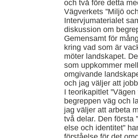
och två före detta m
Vägverkets ”Miljö oc
Intervjumaterialet s
diskussion om begrep
Gemensamt för mång
kring vad som är vack
möter landskapet. De
som uppkommer mella
omgivande landskapet
och jag väljer att jo
I teorikapitlet ”Vägen 
begreppen väg och l
jag väljer att arbeta
två delar. Den första 
else och identitet” h
förståelse för det om