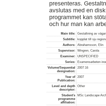
presenteras. Gestal
avslutas med en disk
programmet kan stöt
och hur man kan arbet
Main title:
Gestaltning av vägar
Subtitle:
kopplat till sju region
Authors:
Abrahamsson, Elin
Supervisor:
Wingren, Carola
Examiner:
UNSPECIFIED
Series:
Examensarbeten ino
Volume/Sequential
2007:16
designation:
Year of
2007
Publication:
Level and depth
Other
descriptor:
Student's
MSc Landscape Arch
programme
affiliation: