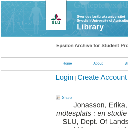
Sveriges lantbruksuniversitet
Swedish University of Agricult
Library
Epsilon Archive for Student Pro
Home
About
B
Login
Create Account
Share
Jonasson, Erika
mötesplats : en studie
SLU, Dept. Of Lands