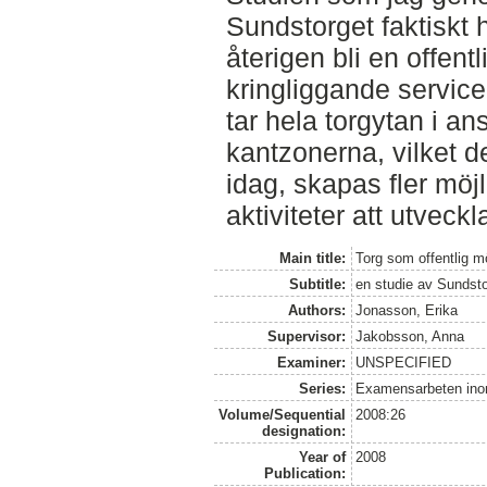
Sundstorget faktiskt h
återigen bli en offen
kringliggande service 
tar hela torgytan i an
kantzonerna, vilket d
idag, skapas fler möjl
aktiviteter att utveckl
Main title:
Torg som offentlig m
Subtitle:
en studie av Sundsto
Authors:
Jonasson, Erika
Supervisor:
Jakobsson, Anna
Examiner:
UNSPECIFIED
Series:
Examensarbeten ino
Volume/Sequential
2008:26
designation:
Year of
2008
Publication: