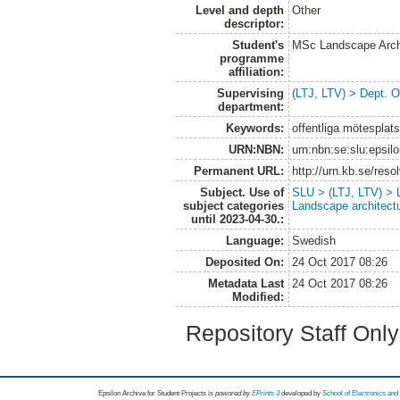
Level and depth
Other
descriptor:
Student's
MSc Landscape Arch
programme
affiliation:
Supervising
(LTJ, LTV) > Dept. 
department:
Keywords:
offentliga mötesplat
URN:NBN:
urn:nbn:se:slu:epsil
Permanent URL:
http://urn.kb.se/res
Subject. Use of
SLU > (LTJ, LTV) > L
subject categories
Landscape architect
until 2023-04-30.:
Language:
Swedish
Deposited On:
24 Oct 2017 08:26
Metadata Last
24 Oct 2017 08:26
Modified:
Repository Staff Onl
Epsilon Archive for Student Projects is
powored by
EPrints 3
developed by
School of Electronics an