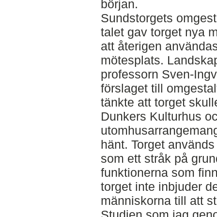
början.
Sundstorgets omgesta
talet gav torget nya m
att återigen användas
mötesplats. Landskap
professorn Sven-Ingv
förslaget till omgesta
tänkte att torget sku
Dunkers Kulturhus o
utomhusarrangemang, 
hänt. Torget används i
som ett stråk på grun
funktionerna som fin
torget inte inbjuder 
människorna till att 
Studien som jag genom