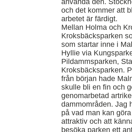
använda den. Stockho
och det kommer att bl
arbetet är färdigt.
Mellan Holma och Kr
Kroksbäcksparken som
som startar inne i Mal
Hyllie via Kungspark
Pildammsparken, Sta
Kroksbäcksparken. Pa
från början hade Malm
skulle bli en fin och
genomarbetad artrike
dammområden. Jag har
på vad man kan göra 
attraktiv och att kän
besöka parken ett ant