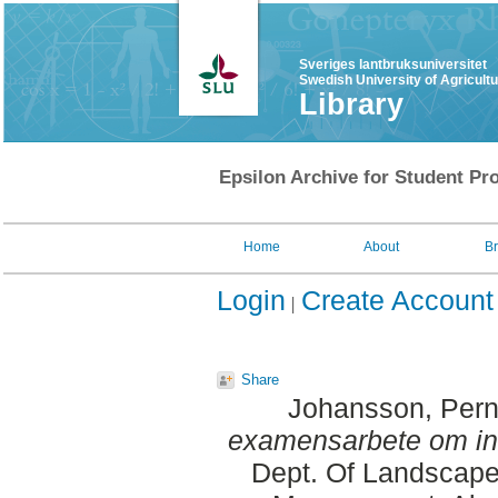
Sveriges lantbruksuniversitet
Swedish University of Agricult
Library
Epsilon Archive for Student Pro
Home
About
B
Login
Create Account
Share
Johansson, Perni
examensarbete om int
Dept. Of Landscape