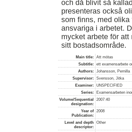
och då blivit så kal
presenteras också oli
som finns, med olik
ansvariga i arbetet. 
mycket arbete för att
sitt bostadsområde.
Main title:
Att mötas
Subtitle:
ett examensarbete om
Authors:
Johansson, Pernilla
Supervisor:
Svensson, Jitka
Examiner:
UNSPECIFIED
Series:
Examensarbeten ino
Volume/Sequential
2007:40
designation:
Year of
2008
Publication:
Level and depth
Other
descriptor: