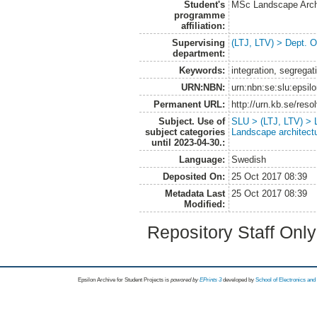
Student's
MSc Landscape Arch
programme
affiliation:
Supervising
(LTJ, LTV) > Dept. 
department:
Keywords:
integration, segreg
URN:NBN:
urn:nbn:se:slu:epsil
Permanent URL:
http://urn.kb.se/res
Subject. Use of
SLU > (LTJ, LTV) > L
subject categories
Landscape architect
until 2023-04-30.:
Language:
Swedish
Deposited On:
25 Oct 2017 08:39
Metadata Last
25 Oct 2017 08:39
Modified:
Repository Staff Onl
Epsilon Archive for Student Projects is
powored by
EPrints 3
developed by
School of Electronics an