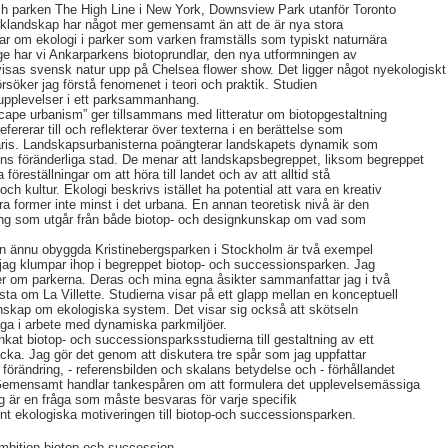
ch parken The High Line i New York, Downsview Park utanför Toronto
örklandskap har något mer gemensamt än att de är nya stora
ar om ekologi i parker som varken framställs som typiskt naturnära
rige har vi Ankarparkens biotoprundlar, den nya utformningen av
isas svensk natur upp på Chelsea flower show. Det ligger något nyekologiskt
försöker jag förstå fenomenet i teori och praktik. Studien
 upplevelser i ett parksammanhang.
cape urbanism” ger tillsammans med litteratur om biotopgestaltning
refererar till och reflekterar över texterna i en berättelse som
 Paris. Landskapsurbanisterna poängterar landskapets dynamik som
ens föränderliga stad. De menar att landskapsbegreppet, liksom begreppet
 föreställningar om att höra till landet och av att alltid stå
 och kultur. Ekologi beskrivs istället ha potential att vara en kreativ
ara former inte minst i det urbana. En annan teoretisk nivå är den
ing som utgår från både biotop- och designkunskap om vad som
n ännu obyggda Kristinebergsparken i Stockholm är två exempel
jag klumpar ihop i begreppet biotop- och successionsparken. Jag
er om parkerna. Deras och mina egna åsikter sammanfattar jag i två
rsta om La Villette. Studierna visar på ett glapp mellan en konceptuell
nskap om ekologiska system. Det visar sig också att skötseln
råga i arbete med dynamiska parkmiljöer.
länkat biotop- och successionsparksstudierna till gestaltning av ett
ka. Jag gör det genom att diskutera tre spår som jag uppfattar
förändring, - referensbilden och skalans betydelse och - förhållandet
 Gemensamt handlar tankespåren om att formulera det upplevelsemässiga
ag är en fråga som måste besvaras för varje specifik
ent ekologiska motiveringen till biotop-och successionsparken.
mbition biotop och succession