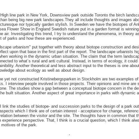
 High line park in New York, Downsview park outside Toronto the birch landsc
han being big new park landscapes.They all include thoughts and images ab
 picturesque nor typically garden stylish. In Sweden we have the biotopes of A
lsea Flower Show in England Swedish nature put in a garden format is winnin
he air. Investigating this trend, I try to understand the phenomena, in theory a
ext of parks and how these are experienced.
scape urbanism" put together with theory about biotope construction and desi
eflect upon that base in the first part of the report. The landscape urbanists h
when working in the dynamic urban situation. The claim that the term landscap
nected to what´s rural and anti cultural. Instead, in terms of ecology, it could 
nibility. Another theoretical and less abstract input to the theses is one abo
nowledge about ecology as well as about design.
e yet not constructed Kristinebergsparken in Stockholm are two examples of 
s. I interview people involved in those projects. Their opinions and mine are
cal one. The studies show a gap between a conceptual biotope concern in the de
he built situation. Another aspect of great importance in parks with dynamic 
s I link the studies of biotope- and succession parks to the design of a park 
spects which I think are of certain interest - acceptance for change, referenc
relation between the visitor and the site. The thoughts have in common that th
n experience perspective. That, I think is a crucial question, which I think alw
 motives of the park.
,