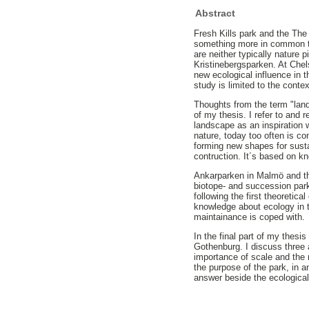
Abstract
Fresh Kills park and the The
something more in common t
are neither typically nature
Kristinebergsparken. At Che
new ecological influence in t
study is limited to the cont
Thoughts from the term "land
of my thesis. I refer to and r
landscape as an inspiration 
nature, today too often is con
forming new shapes for sustai
contruction. It´s based on k
Ankarparken in Malmö and th
biotope- and succession park
following the first theoreti
knowledge about ecology in t
maintainance is coped with.
In the final part of my thesi
Gothenburg. I discuss three a
importance of scale and the 
the purpose of the park, in a
answer beside the ecological