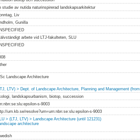
n studie av nutida naturinspirerad landskapsarkitektur
onntag, Liv
indholm, Gunilla
NSPECIFIED
jälvständigt arbete vid LTJ-fakulteten, SLU
NSPECIFIED
008
ther
Sc Landscape Architecture
LTJ, LTV) > Dept. of Landscape Architecture, Planning and Management (from
kologi, landskapsurbanism, biotop, succession
rn:nbn:se:slu:epsilon-s-9003
ttp://urn.kb.se/resolve?urn=urn:nbn:se:slu:epsilon-s-9003
LU > (LTJ, LTV) > Landscape Architecture (until 121231)
andscape architecture
wedish