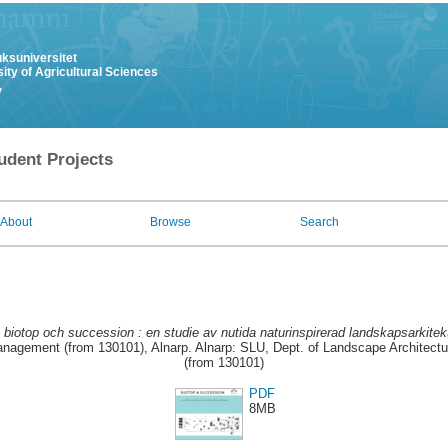
uksuniversitet
ity of Agricultural Sciences
y
udent Projects
About
Browse
Search
 biotop och succession : en studie av nutida naturinspirerad landskapsarkitek
anagement (from 130101), Alnarp. Alnarp: SLU, Dept. of Landscape Architec
(from 130101)
PDF
8MB