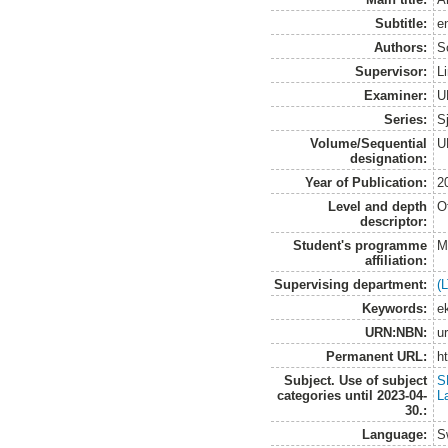
Subtitle:
e
Authors:
S
Supervisor:
L
Examiner:
U
Series:
S
Volume/Sequential
U
designation:
Year of Publication:
2
Level and depth
O
descriptor:
Student's programme
M
affiliation:
Supervising department:
(
Keywords:
e
URN:NBN:
u
Permanent URL:
h
Subject. Use of subject
S
categories until 2023-04-
L
30.:
Language:
S