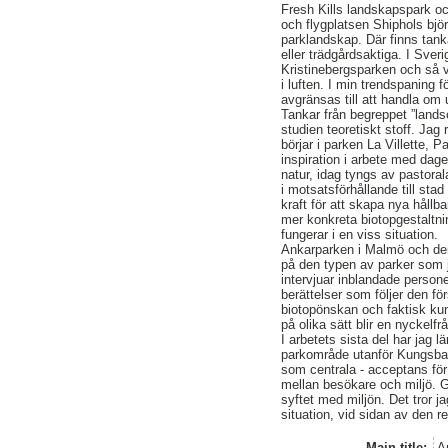
Fresh Kills landskapspark o
och flygplatsen Shiphols bj
parklandskap. Där finns tank
eller trädgårdsaktiga. I Sve
Kristinebergsparken och så v
i luften. I min trendspaning 
avgränsas till att handla om
Tankar från begreppet ”lands
studien teoretiskt stoff. Jag 
börjar i parken La Villette,
inspiration i arbete med dag
natur, idag tyngs av pastorala
i motsatsförhållande till stad
kraft för att skapa nya hållb
mer konkreta biotopgestaltn
fungerar i en viss situation.
Ankarparken i Malmö och de
på den typen av parker som 
intervjuar inblandade person
berättelser som följer den fö
biotopönskan och faktisk ku
på olika sätt blir en nyckelf
I arbetets sista del har jag 
parkområde utanför Kungsbac
som centrala - acceptans för 
mellan besökare och miljö.
syftet med miljön. Det tror j
situation, vid sidan av den r
Main title:
A