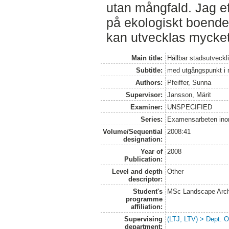
utan mångfald. Jag ef
på ekologiskt boende 
kan utvecklas mycket
Main title:
Hållbar stadsutveckl
Subtitle:
med utgångspunkt i 
Authors:
Pfeiffer, Sunna
Supervisor:
Jansson, Märit
Examiner:
UNSPECIFIED
Series:
Examensarbeten ino
Volume/Sequential
2008:41
designation:
Year of
2008
Publication:
Level and depth
Other
descriptor:
Student's
MSc Landscape Arch
programme
affiliation:
Supervising
(LTJ, LTV) > Dept. 
department: