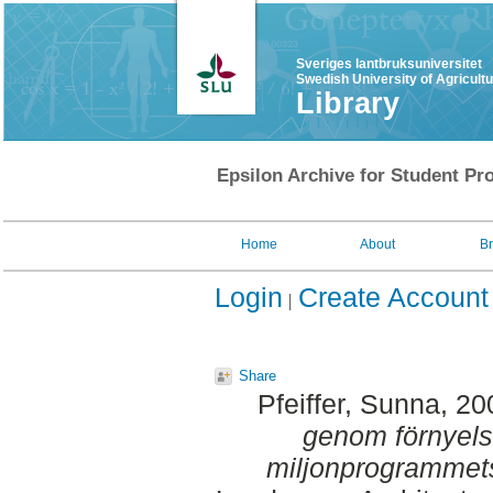
Sveriges lantbruksuniversitet
Swedish University of Agricult
Library
Epsilon Archive for Student Pro
Home
About
B
Login
Create Account
Share
Pfeiffer, Sunna
, 20
genom förnyels
miljonprogrammet