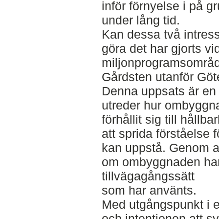
inför förnyelse i på g
under lång tid.
Kan dessa två intress
göra det har gjorts vi
miljonprogramsområd
Gårdsten utanför Göt
Denna uppsats är en f
utreder hur ombyggna
förhållit sig till håll
att sprida förståelse
kan uppstå. Genom a
om ombyggnaden har j
tillvägagångssätt
som har använts.
Med utgångspunkt i 
och intentionen att s