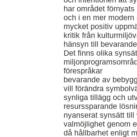
har området förnyats
och i en mer modern ri
mycket positiv uppm
kritik från kulturmiljö
hänsyn till bevarand
Det finns olika synsä
miljonprogramsområde
förespråkar
bevarande av bebyg
vill förändra symbolv
synliga tillägg och u
resurssparande lösnin
nyanserat synsätt til
valmöjlighet genom e
då hållbarhet enligt 