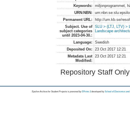
Keywords:
miljonprogrammet, hå
URN:NBN:
urn:nbn:se:slu:epsil
Permanent URL:
http://urn.kb.se/res
Subject. Use of
SLU > (LTJ, LTV) > L
subject categories
Landscape architect
until 2023-04-30.:
Language:
Swedish
Deposited On:
23 Oct 2017 12:21
Metadata Last
23 Oct 2017 12:21
Modified:
Repository Staff Onl
Epsilon Archive for Student Projects is
powored by
EPrints 3
developed by
School of Electronics an