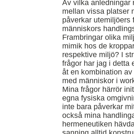
Av vilka anledningar
mellan vissa platser
påverkar utemiljöers 
människors handlings
Frambringar olika mil
mimik hos de kroppar
respektive miljö? I s
frågor har jag i dett
åt en kombination av l
med människor i wor
Mina frågor härrör ini
egna fysiska omgivn
inte bara påverkar mit
också mina handlinga
hermeneutiken hävdar
sanning alltid konstr