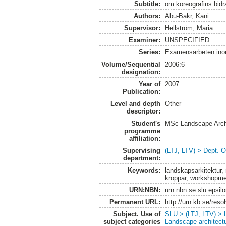
Subtitle:
om koreografins bidra
Authors:
Abu-Bakr, Kani
Supervisor:
Hellström, Maria
Examiner:
UNSPECIFIED
Series:
Examensarbeten ino
Volume/Sequential
2006:6
designation:
Year of
2007
Publication:
Level and depth
Other
descriptor:
Student's
MSc Landscape Arch
programme
affiliation:
Supervising
(LTJ, LTV) > Dept. 
department:
Keywords:
landskapsarkitektur, 
kroppar, workshopme
URN:NBN:
urn:nbn:se:slu:epsil
Permanent URL:
http://urn.kb.se/res
Subject. Use of
SLU > (LTJ, LTV) > L
subject categories
Landscape architect