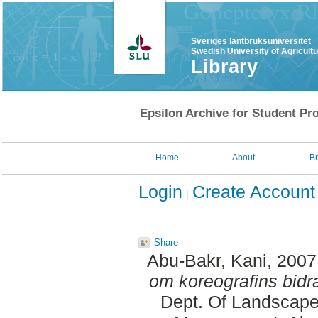
Sveriges lantbruksuniversitet
Swedish University of Agricult
Library
Epsilon Archive for Student Pro
Home
About
B
Login
Create Account
Share
Abu-Bakr, Kani
, 2007
om koreografins bidra
Dept. Of Landscape