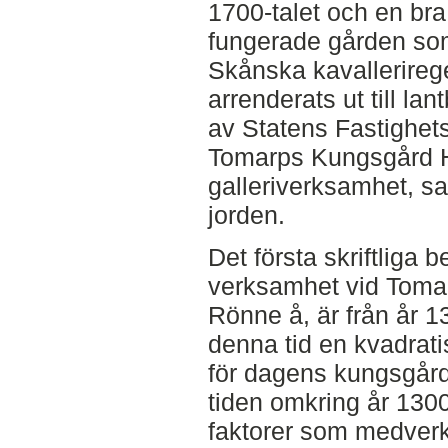
1700-talet och en bra 
fungerade gården som
Skånska kavallerireg
arrenderats ut till la
av Statens Fastighet
Tomarps Kungsgård H
galleriverksamhet, s
jorden.
Det första skriftliga 
verksamhet vid Tomar
Rönne å, är från år 1
denna tid en kvadrat
för dagens kungsgård
tiden omkring år 1300
faktorer som medverka