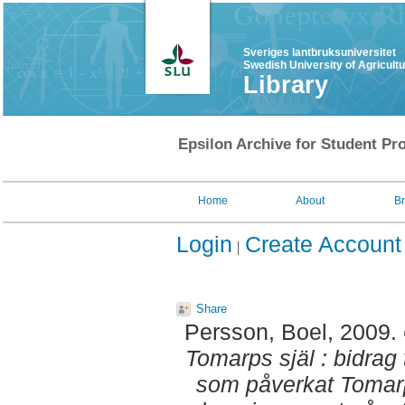
Sveriges lantbruksuniversitet
Swedish University of Agricult
Library
Epsilon Archive for Student Pro
Home
About
B
Login
Create Account
Share
Persson, Boel
, 2009.
Tomarps själ : bidrag 
som påverkat Tomarp