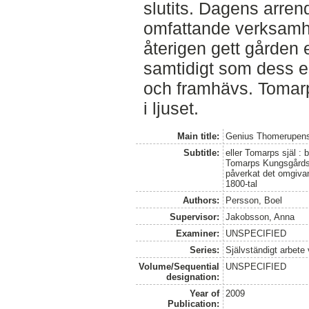
slutits. Dagens arre
omfattande verksamhet
återigen gett gården e
samtidigt som dess es
och framhävs. Tomarps
i ljuset.
Main title:
Genius Thomerupens
Subtitle:
eller Tomarps själ : 
Tomarps Kungsgårds 
påverkat det omgivand
1800-tal
Authors:
Persson, Boel
Supervisor:
Jakobsson, Anna
Examiner:
UNSPECIFIED
Series:
Självständigt arbete
Volume/Sequential
UNSPECIFIED
designation:
Year of
2009
Publication: