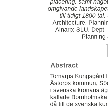
placering, samt någo
omgivande landskapet 
till tidigt 1800-tal.
Architecture, Plann
Alnarp: SLU, Dept.
Planning
Abstract
Tomarps Kungsgård li
Åstorps kommun, Söd
i svenska kronans äg
kallade Bornholmska
då till de svenska k