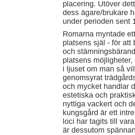
placering. Utöver det
dess ägare/brukare h
under perioden sent 120
Romarna myntade ett u
platsens själ - för at
och stämningsbärande
platsens möjligheter, 
i ljuset om man så vi
genomsyrat trädgårds
och mycket handlar d
estetiska och praktisk
nyttiga vackert och d
kungsgård är ett int
loci har tagits till v
är dessutom spännand