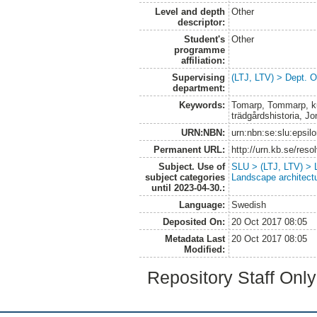
Level and depth
Other
descriptor:
Student's
Other
programme
affiliation:
Supervising
(LTJ, LTV) > Dept. 
department:
Keywords:
Tomarp, Tommarp, ku
trädgårdshistoria, Jon
URN:NBN:
urn:nbn:se:slu:epsil
Permanent URL:
http://urn.kb.se/res
Subject. Use of
SLU > (LTJ, LTV) > L
subject categories
Landscape architect
until 2023-04-30.:
Language:
Swedish
Deposited On:
20 Oct 2017 08:05
Metadata Last
20 Oct 2017 08:05
Modified:
Repository Staff Onl