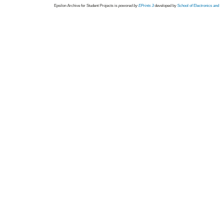
Epsilon Archive for Student Projects is
powored by
EPrints 3
developed by
School of Electronics an