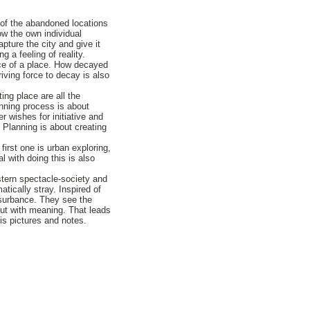
 of the abandoned locations
how the own individual
pture the city and give it
 a feeling of reality.
nce of a place. How decayed
ving force to decay is also
ing place are all the
anning process is about
r wishes for initiative and
 Planning is about creating
irst one is urban exploring,
 with doing this is also
estern spectacle-society and
ically stray. Inspired of
ransurbance. They see the
 but with meaning. That leads
is pictures and notes.