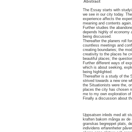
Abstract
The Essay starts with study
we see in our city today. The
experience affects the exper
meaning and contents again. 
Further studies the abandone
depends highly of economy a
being discussed.
Thereafter the planers roll f
countless meetings and confl
creating boundaries; the mode
creativity to the places he c
beautiful places; the questio
Further different ways of exp
which is about seeking, expl
being highlighted.
Thereafter is a study of the 
strived towards a new one wh
the Situationists were the, or
places the city has chosen no
me to my own exploration of 
Finally a discussion about t
Uppsatsen inleds med att stu
kraften bakom många av de öv
granskas begreppet plats, de
individens erfarenheter påve