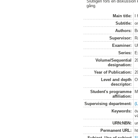
Slutligen förs en diskussion
gång.
Main title:
I 
Subtitle:
o
Authors:
B
Supervisor:
R
Examiner:
U
Series:
E
Volume/Sequential
2
designation:
Year of Publication:
2
Level and depth
O
descriptor:
Student's programme
M
affiliation:
Supervising department:
(
Keywords:
öv
vä
URN:NBN:
u
Permanent URL:
h
Subject. Use of subject
S