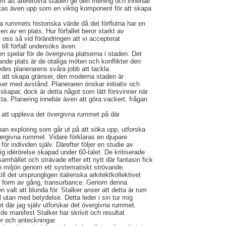
m att återerövra staden ge den mening och innehåll
tas även upp som en viktig komponent för att skapa
a rummets historiska värde då det förflutna har en
en av en plats. Hur förfallet beror starkt av
 oss så vid förändringen att vi accepterat
till förfall undersöks även.
en spelar för de övergivna platserna i staden. Det
ande plats är de otaliga möten och konflikter den
ledes planerarens svåra jobb att tackla.
 att skapa gränser, den moderna staden är
ser med avstånd. Planeraren önskar initiativ och
an skapar, dock är detta något som lätt försvinner när
ikta. Planering innebär även att göra vackert, frågan
t att uppleva det övergivna rummet på där
ban exploring som går ut på att söka upp, utforska
ergivna rummet. Vidare förklaras en djupare
ör individen själv. Därefter följer en studie av
lig idérörelse skapad under 60-talet. De kritiserade
mhället och strävade efter ett nytt där fantasin fick
n miljön genom ett systematiskt strövande.
ill det ursprungligen italienska arkitektkollektivet
sk form av gång, transurbance. Genom denna
 valt att blunda för. Stalker anser att detta är rum
 utan med betydelse. Detta leder i sin tur mig
tet där jag själv utforskar det övergivna rummet.
 de manifest Stalker har skrivit och resultat
er och anteckningar.