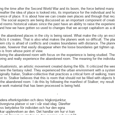
ing the time after the Second World War and its boom, the force behind many
reafter the idea of place is looked into, its importance for the individual and 
ience of place. It is about how we can create own places and through that reca
The social aspects are being discussed as an important component of creating
d rooms historical values since the past have an ability to raise the experie
nd how we have gotten so used to changes that we accept capitalism as a dri
or the abandoned places in the city is being raised. What make the city an excit
icts it creates. That is also what makes the planers work so difficult. The pl
rn city is afraid of conflicts and creates boundaries with distance. The planne
reate, however that easily disappear when the loose boundaries get tighten up.
n is from whose point of view.
loring the abandoned room with focus on the experience is being studied. The f
oring and really experience the abandoned room. The meaning for the individual
Situationists, an artistic movement created during the 60s. It criticized the w
ere the fantasy ruled. They experienced the urban environment with a systemat
iginally Italian, Stalker-collective that practices a critical form of walking, t
t to. Stalker believes that this is room that should not be filled with objects
the abandoned room. I do this by following the manifest of Stalker; my result 
he work material that has been processed is being held.
,
dera efterkrigstiden och dess högkonjunktur,
ergivna platser vi ser i vår stad idag. Därefter
ss betydelse för individen och hur den egna
rkar upplevelsen av den. Det handlar om hur vi kan