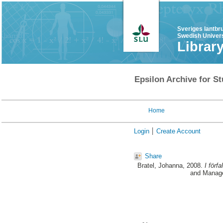
Sveriges lantbr
Swedish Univers
Librar
Epsilon Archive for St
Home
Login
Create Account
Share
Bratel, Johanna
, 2008.
I förf
and Manage