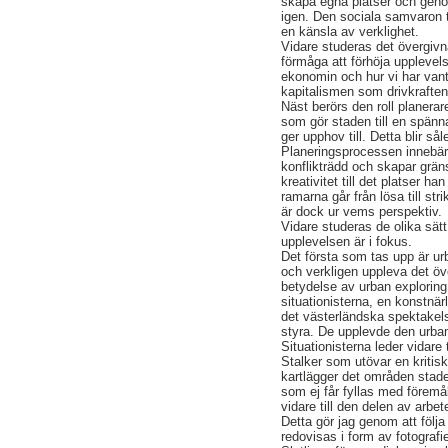
skapa egna platser och geno
igen. Den sociala samvaron 
en känsla av verklighet.
Vidare studeras det övergivn
förmåga att förhöja upplevels
ekonomin och hur vi har vant
kapitalismen som drivkraften 
Näst berörs den roll planerar
som gör staden till en spänn
ger upphov till. Detta blir så
Planeringsprocessen innebär
konflikträdd och skapar grän
kreativitet till det platser h
ramarna går från lösa till str
är dock ur vems perspektiv.
Vidare studeras de olika sät
upplevelsen är i fokus.
Det första som tas upp är ur
och verkligen uppleva det öv
betydelse av urban exploring f
situationisterna, en konstnär
det västerländska spektakelsa
styra. De upplevde den urba
Situationisterna leder vidare t
Stalker som utövar en kriti
kartlägger det områden staden
som ej får fyllas med föremål
vidare till den delen av arbe
Detta gör jag genom att följa
redovisas i form av fotografi