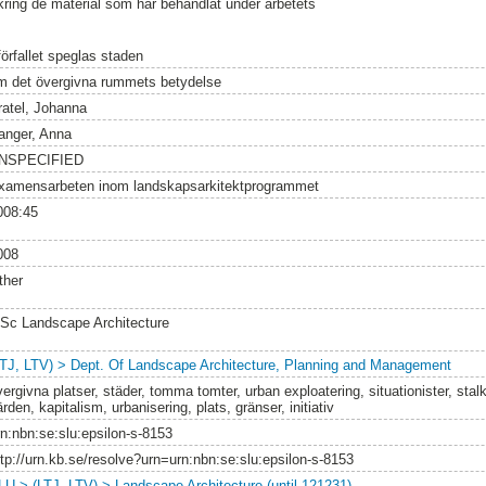
 kring de material som har behandlat under arbetets
förfallet speglas staden
m det övergivna rummets betydelse
ratel, Johanna
anger, Anna
NSPECIFIED
xamensarbeten inom landskapsarkitektprogrammet
008:45
008
ther
Sc Landscape Architecture
LTJ, LTV) > Dept. Of Landscape Architecture, Planning and Management
ergivna platser, städer, tomma tomter, urban exploatering, situationister, stalk
rden, kapitalism, urbanisering, plats, gränser, initiativ
rn:nbn:se:slu:epsilon-s-8153
ttp://urn.kb.se/resolve?urn=urn:nbn:se:slu:epsilon-s-8153
LU > (LTJ, LTV) > Landscape Architecture (until 121231)