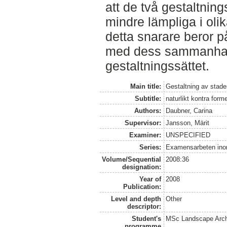
att de två gestaltnin
mindre lämpliga i olik
detta snarare beror p
med dess sammanhang
gestaltningssättet.
Main title:
Gestaltning av stade
Subtitle:
naturlikt kontra forme
Authors:
Daubner, Carina
Supervisor:
Jansson, Märit
Examiner:
UNSPECIFIED
Series:
Examensarbeten ino
Volume/Sequential
2008:36
designation:
Year of
2008
Publication:
Level and depth
Other
descriptor:
Student's
MSc Landscape Arch
programme