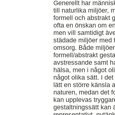
Generellt har människ
till naturlika miljöer
formell och abstrakt 
ofta en önskan om en
men vill samtidigt ä
städade miljöer med 
omsorg. Både miljöer
formell/abstrakt gest
avstressande samt har
hälsa, men i något ol
något olika sätt. I d
lätt en större känsla
naturen, medan det fo
kan upplevas tryggar
gestaltningssätt kan
representativt, nytä