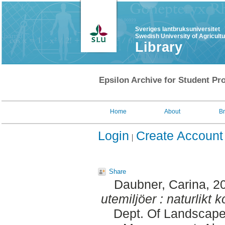
Sveriges lantbruksuniversitet
Swedish University of Agricult
Library
Epsilon Archive for Student Pro
Home
About
B
Login
Create Account
Share
Daubner, Carina
, 2
utemiljöer : naturlikt k
Dept. Of Landscape