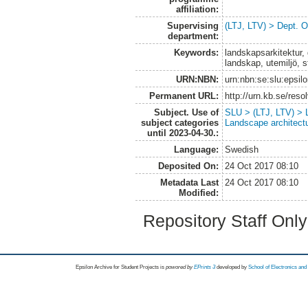
affiliation:
Supervising
(LTJ, LTV) > Dept. 
department:
Keywords:
landskapsarkitektur, 
landskap, utemiljö, s
URN:NBN:
urn:nbn:se:slu:epsil
Permanent URL:
http://urn.kb.se/res
Subject. Use of
SLU > (LTJ, LTV) > L
subject categories
Landscape architect
until 2023-04-30.:
Language:
Swedish
Deposited On:
24 Oct 2017 08:10
Metadata Last
24 Oct 2017 08:10
Modified:
Repository Staff Onl
Epsilon Archive for Student Projects is
powored by
EPrints 3
developed by
School of Electronics an