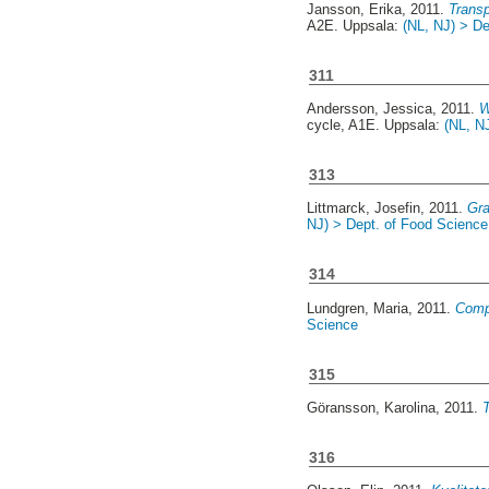
Jansson, Erika
, 2011.
Transp
A2E. Uppsala:
(NL, NJ) > D
311
Andersson, Jessica
, 2011.
W
cycle, A1E. Uppsala:
(NL, N
313
Littmarck, Josefin
, 2011.
Gra
NJ) > Dept. of Food Science
314
Lundgren, Maria
, 2011.
Compo
Science
315
Göransson, Karolina
, 2011.
T
316