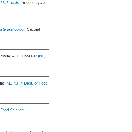
 HC11 cells.
Second cycle,
aste and colour.
Second
cycle, A1E. Uppsala:
(NL,
la:
(NL, NJ) > Dept. of Food
f Food Science