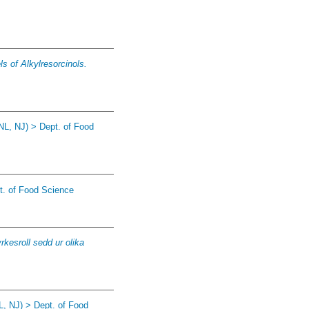
s of Alkylresorcinols.
NL, NJ) > Dept. of Food
t. of Food Science
kesroll sedd ur olika
L, NJ) > Dept. of Food