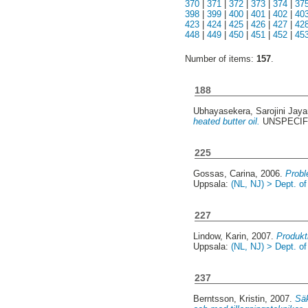
370
|
371
|
372
|
373
|
374
|
37
398
|
399
|
400
|
401
|
402
|
40
423
|
424
|
425
|
426
|
427
|
42
448
|
449
|
450
|
451
|
452
|
45
Number of items:
157
.
188
Ubhayasekera, Sarojini Jay
heated butter oil.
UNSPECIFI
225
Gossas, Carina
, 2006.
Probl
Uppsala:
(NL, NJ) > Dept. o
227
Lindow, Karin
, 2007.
Produktk
Uppsala:
(NL, NJ) > Dept. o
237
Berntsson, Kristin
, 2007.
Säk