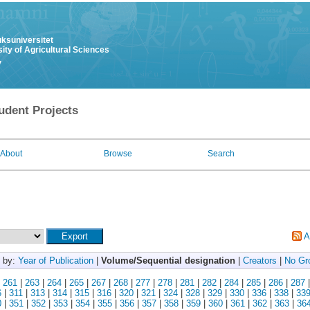
uksuniversitet
ity of Agricultural Sciences
y
udent Projects
About
Browse
Search
A
 by:
Year of Publication
|
Volume/Sequential designation
|
Creators
|
No Gr
|
261
|
263
|
264
|
265
|
267
|
268
|
277
|
278
|
281
|
282
|
284
|
285
|
286
|
287
6
|
311
|
313
|
314
|
315
|
316
|
320
|
321
|
324
|
328
|
329
|
330
|
336
|
338
|
33
0
|
351
|
352
|
353
|
354
|
355
|
356
|
357
|
358
|
359
|
360
|
361
|
362
|
363
|
36