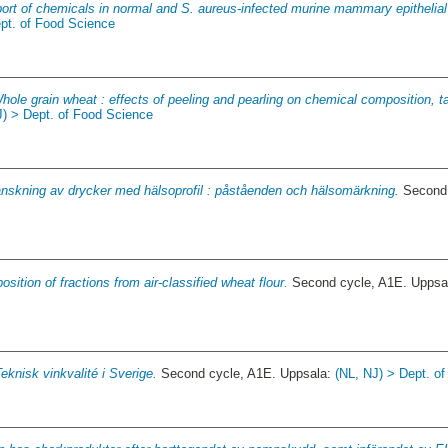
ort of chemicals in normal and S. aureus-infected murine mammary epithelial
ept. of Food Science
hole grain wheat : effects of peeling and pearling on chemical composition, t
J) > Dept. of Food Science
nskning av drycker med hälsoprofil : påståenden och hälsomärkning.
Second 
sition of fractions from air-classified wheat flour.
Second cycle, A1E. Uppsa
eknisk vinkvalité i Sverige.
Second cycle, A1E. Uppsala:
(NL, NJ) > Dept. o