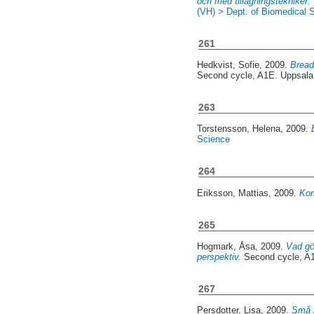
och med tillagningstekniker.
(VH) > Dept. of Biomedical S
261
Hedkvist, Sofie
, 2009.
Bread
Second cycle, A1E. Uppsal
263
Torstensson, Helena
, 2009.
Science
264
Eriksson, Mattias
, 2009.
Kom
265
Hogmark, Åsa
, 2009.
Vad gö
perspektiv.
Second cycle, A
267
Persdotter, Lisa
, 2009.
Små m