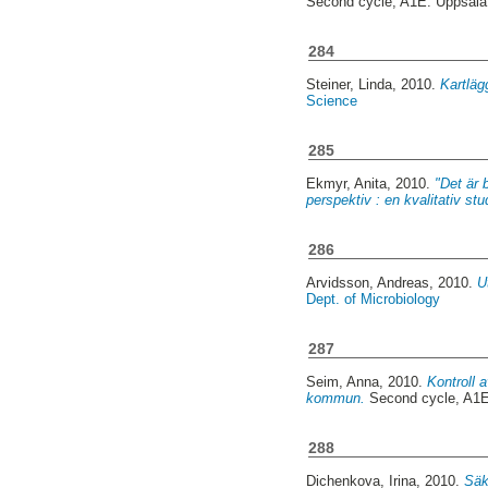
Second cycle, A1E. Uppsal
284
Steiner, Linda
, 2010.
Kartläg
Science
285
Ekmyr, Anita
, 2010.
"Det är 
perspektiv : en kvalitativ s
286
Arvidsson, Andreas
, 2010.
U
Dept. of Microbiology
287
Seim, Anna
, 2010.
Kontroll
kommun.
Second cycle, A1E
288
Dichenkova, Irina
, 2010.
Säk