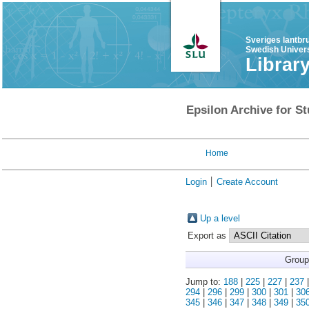
Sveriges lantbr
Swedish Univers
Librar
Epsilon Archive for St
Home
Login
Create Account
Up a level
Export as
Group
Jump to:
188
|
225
|
227
|
237
294
|
296
|
299
|
300
|
301
|
30
345
|
346
|
347
|
348
|
349
|
35