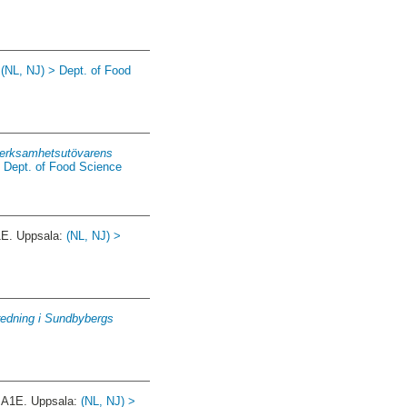
:
(NL, NJ) > Dept. of Food
r verksamhetsutövarens
> Dept. of Food Science
1E. Uppsala:
(NL, NJ) >
redning i Sundbybergs
 A1E. Uppsala:
(NL, NJ) >