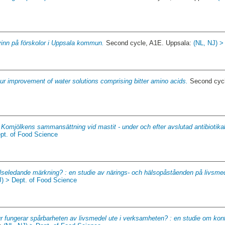
inn på förskolor i Uppsala kommun.
Second cycle, A1E. Uppsala:
(NL, NJ) >
ur improvement of water solutions comprising bitter amino acids.
Second cycl
.
Komjölkens sammansättning vid mastit - under och efter avslutad antibiotika
ept. of Food Science
lseledande märkning? : en studie av närings- och hälsopåståenden på livsme
J) > Dept. of Food Science
r fungerar spårbarheten av livsmedel ute i verksamheten? : en studie om kont