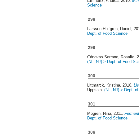
Emmertz, Andrea
, 2010.
Min
Science
296
Larsson Hultgren, Daniel
, 2
Dept. of Food Science
299
Cánovas Serrano, Rosalía
, 
(NL, NJ) > Dept. of Food Sc
300
Littmarck, Kristina
, 2010.
Li
Uppsala:
(NL, NJ) > Dept. o
301
Mogren, Nina
, 2011.
Ferment
Dept. of Food Science
306