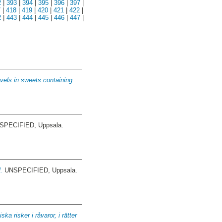
2
|
393
|
394
|
395
|
396
|
397
|
7
|
418
|
419
|
420
|
421
|
422
|
2
|
443
|
444
|
445
|
446
|
447
|
evels in sweets containing
PECIFIED, Uppsala.
.
UNSPECIFIED, Uppsala.
a risker i råvaror, i rätter