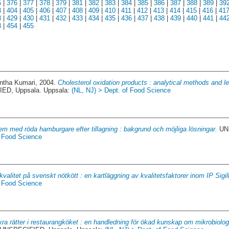
5
|
376
|
377
|
378
|
379
|
381
|
382
|
383
|
384
|
385
|
386
|
387
|
388
|
389
|
39
3
|
404
|
405
|
406
|
407
|
408
|
409
|
410
|
411
|
412
|
413
|
414
|
415
|
416
|
41
8
|
429
|
430
|
431
|
432
|
433
|
434
|
435
|
436
|
437
|
438
|
439
|
440
|
441
|
44
3
|
454
|
455
antha Kumari
, 2004.
Cholesterol oxidation products : analytical methods and l
ED, Uppsala. Uppsala:
(NL, NJ) > Dept. of Food Science
em med röda hamburgare efter tillagning : bakgrund och möjliga lösningar.
UNS
f Food Science
valitet på svenskt nötkött : en kartläggning av kvalitetsfaktorer inom IP Sigill
f Food Science
ra rätter i restaurangköket : en handledning för ökad kunskap om mikrobiologisk