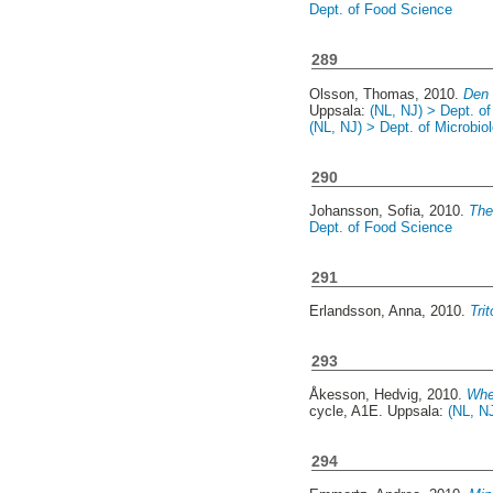
Dept. of Food Science
289
Olsson, Thomas
, 2010.
Den 
Uppsala:
(NL, NJ) > Dept. o
(NL, NJ) > Dept. of Microbio
290
Johansson, Sofia
, 2010.
The 
Dept. of Food Science
291
Erlandsson, Anna
, 2010.
Tri
293
Åkesson, Hedvig
, 2010.
When
cycle, A1E. Uppsala:
(NL, N
294