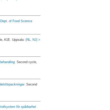
 Dept. of Food Science
e, A1E. Uppsala:
(NL, NJ) >
behandling.
Second cycle,
delsförpackningar.
Second
rollsystem för spårbarhet.