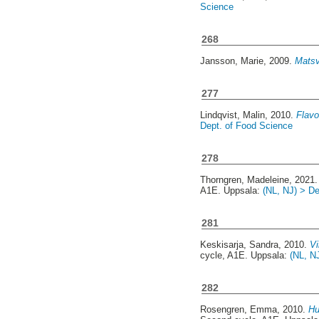
Science
268
Jansson, Marie
, 2009.
Matsv
277
Lindqvist, Malin
, 2010.
Flavo
Dept. of Food Science
278
Thorngren, Madeleine
, 2021
A1E. Uppsala:
(NL, NJ) > D
281
Keskisarja, Sandra
, 2010.
Vi
cycle, A1E. Uppsala:
(NL, N
282
Rosengren, Emma
, 2010.
Hu