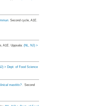
kommun.
Second cycle, A1E.
e, A1E. Uppsala:
(NL, NJ) >
NJ) > Dept. of Food Science
inical mastitis? .
Second