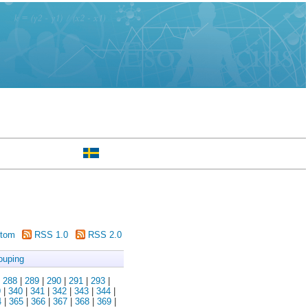
tom
RSS 1.0
RSS 2.0
ouping
|
288
|
289
|
290
|
291
|
293
|
9
|
340
|
341
|
342
|
343
|
344
|
4
|
365
|
366
|
367
|
368
|
369
|