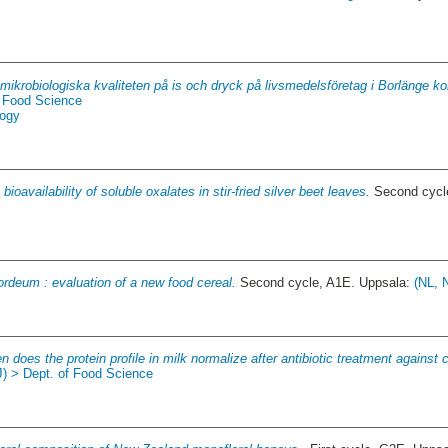
mikrobiologiska kvaliteten på is och dryck på livsmedelsföretag i Borlänge 
f Food Science
logy
bioavailability of soluble oxalates in stir-fried silver beet leaves.
Second cycl
tordeum : evaluation of a new food cereal.
Second cycle, A1E. Uppsala:
(NL, 
 does the protein profile in milk normalize after antibiotic treatment against cl
J) > Dept. of Food Science