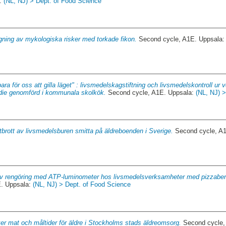
a:
(NL, NJ) > Dept. of Food Science
gning av mykologiska risker med torkade fikon.
Second cycle, A1E. Uppsala
bara för oss att gilla läget" : livsmedelskagstiftning och livsmedelskontroll u
tudie genomförd i kommunala skolkök.
Second cycle, A1E. Uppsala:
(NL, NJ) 
tbrott av livsmedelsburen smitta på äldreboenden i Sverige.
Second cycle, A
 av rengöring med ATP-luminometer hos livsmedelsverksamheter med pizzabe
. Uppsala:
(NL, NJ) > Dept. of Food Science
er mat och måltider för äldre i Stockholms stads äldreomsorg.
Second cycle,