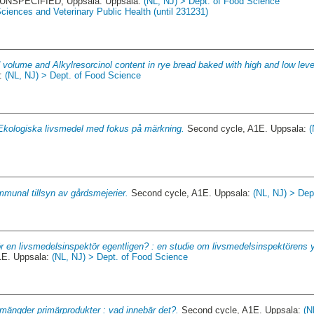
UNSPECIFIED, Uppsala. Uppsala:
(NL, NJ) > Dept. of Food Science
ciences and Veterinary Public Health (until 231231)
 volume and Alkylresorcinol content in rye bread baked with high and low level
a:
(NL, NJ) > Dept. of Food Science
Ekologiska livsmedel med fokus på märkning.
Second cycle, A1E. Uppsala:
(
munal tillsyn av gårdsmejerier.
Second cycle, A1E. Uppsala:
(NL, NJ) > Dep
r en livsmedelsinspektör egentligen? : en studie om livsmedelsinspektörens yr
1E. Uppsala:
(NL, NJ) > Dept. of Food Science
ängder primärprodukter : vad innebär det?.
Second cycle, A1E. Uppsala:
(N