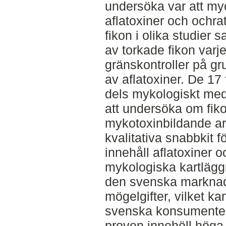
undersöka var att my
aflatoxiner och ochra
fikon i olika studier sa
av torkade fikon varj
gränskontroller på gr
av aflatoxiner. De 1
dels mykologiskt med
att undersöka om fiko
mykotoxinbildande ar
kvalitativa snabbkit 
innehåll aflatoxiner 
mykologiska kartläggn
den svenska marknad
mögelgifter, vilket ka
svenska konsumenter.
proven innehöll höga 