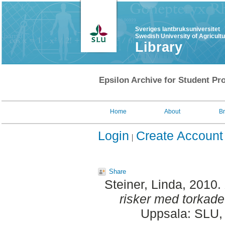
Sveriges lantbruksuniversitet
Swedish University of Agricult
Library
Epsilon Archive for Student Pro
Home
About
B
Login
Create Account
Share
Steiner, Linda
, 2010.
risker med torkade
Uppsala: SLU, 