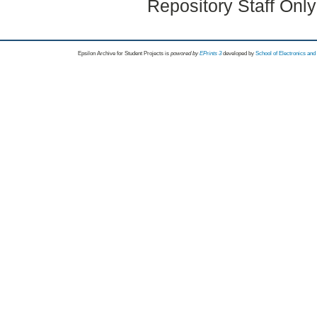
Repository Staff Onl
Epsilon Archive for Student Projects is
powored by
EPrints 3
developed by
School of Electronics an