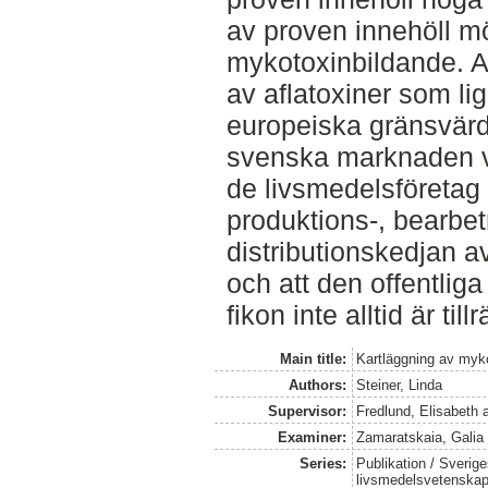
av proven innehöll m
mykotoxinbildande. At
av aflatoxiner som lig
europeiska gränsvär
svenska marknaden vi
de livsmedelsföretag
produktions-, bearbe
distributionskedjan av
och att den offentliga
fikon inte alltid är tillr
Main title:
Kartläggning av myko
Authors:
Steiner, Linda
Supervisor:
Fredlund, Elisabeth
Examiner:
Zamaratskaia, Galia
Series:
Publikation / Sverige
livsmedelsvetenska