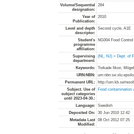
Volume/Sequential
284
designation:
Year of
2010
Publication:
Level and depth
Second cycle, A1E
descriptor:
Student's
NG004 Food Control 
programme
affiliation:
Supervising
(NL, NJ) > Dept. of
department:
Keywords:
Torkade fikon, Mögel,
URN:NBN:
urn:nbn:se:slu:epsil
Permanent URL:
http://urn.kb.se/res
Subject. Use of
Food contamination 
subject categories
until 2023-04-30.:
Language:
Swedish
Deposited On:
30 Jun 2010 12:42
Metadata Last
08 Oct 2012 07:25
Modified: