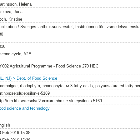
artinsson, Helena
ickova, Jana
och, Kristine
ublikation / Sveriges lantbruksuniversitet, Institutionen för livsmedelsvetensk
30
016
econd cycle, A2E
Y002 Agricultural Programme - Food Science 270 HEC
NL, NJ) > Dept. of Food Science
acroalgae, rhodophyta, phaeophyta, ω-3 fatty acids, polyunsaturated fatty ac
rn:nbn:se:slu:epsilon-s-5169
ttp://urn.kb.se/resolve?urn=urn:nbn:se:slu:epsilon-s-5169
ood science and technology
nglish
3 Feb 2016 15:38