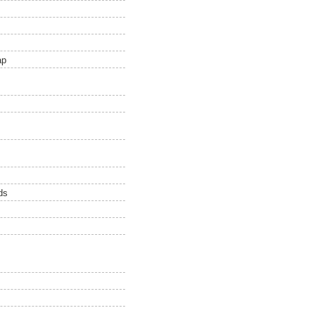
ap
ds