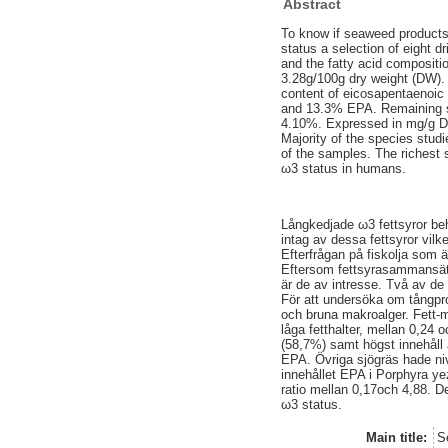
Abstract
To know if seaweed products 
status a selection of eight 
and the fatty acid composit
3.28g/100g dry weight (DW).
content of eicosapentaenoic 
and 13.3% EPA. Remaining s
4.10%. Expressed in mg/g D
Majority of the species stud
of the samples. The richest 
ω3 status in humans.
Långkedjade ω3 fettsyror behö
intag av dessa fettsyror vilke
Efterfrågan på fiskolja som ä
Eftersom fettsyrasammansättn
är de av intresse. Två av de
För att undersöka om tångpro
och bruna makroalger. Fett
låga fetthalter, mellan 0,24
(58,7%) samt högst innehåll
EPA. Övriga sjögräs hade niv
innehållet EPA i Porphyra y
ratio mellan 0,17och 4,88. De
ω3 status.
Main title:
S