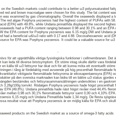
on the Swedish markets could contribute to a better ω3 polyunsaturated fatty
dried red and brown macroalgae were chosen for this study. The fat content was
ion was examined by gas chromatography. Overall the seaweeds displayed a lo
 The red algae Porphyra yezoensis had the highest content of PUFAs with 58
acid (EPA) with 49.8%, while Undaria pinnatifida displayed the second highe
eaweeds had a PUFA content ranging between 0.98 and 30.1% and an EPA c
W the EPA content for Porphyra yezoensis was 6.15 mg/g DW and Undaria pi
ied had a beneficial ω6/ω3 ratio with 0.17 and 4.88. Docosahexaenoic acid (D
source for EPA was Porphyra yezoensis. It could be a valuable source for ω3
,
vs för att upprätthålla viktiga fysiologiska funktioner i cellmembranen. Det är
t kan leda till diverse bristsymptom. Ett större intag skulle därför vara fördelak
r en källa till ω3 fettsyror har ökat och för att kunna möta ett eventuellt störr
ingen i tång är fördelaktig med avseende på hög procenthalt fleromättade fett
 kvantitativt viktigaste fleromättade fettsyrorna är eikosapentaensyra (EPA)
dukter på den svenska marknaden kan bidra till en bättre ω3 status gjordes et
-mängden bestämdes och fettsyrasammansättningen undersöktes i en gaskrom
 och 3,28g/100g torrvikt. Rödalgen Porphyra yezoensis hade högst procenthalt f
 av EPA (49,8%). Undaria pinnatifida hade näst högst nivåer med 44,4% flero
åer mellan 0,98 och 30,1% fleromättade fettsyror samt 0,00 och 4,10% EPA. U
ezoensis 6,15 mg/g och Undaria Pinnatifida hade 1,34 mg/g. De flesta sjögräs
ssa resultat visar att Porphyra yezoensis är en möjlig källa för EPA och skull
eaweed products on the Swedish market as a source of omega-3 fatty acids