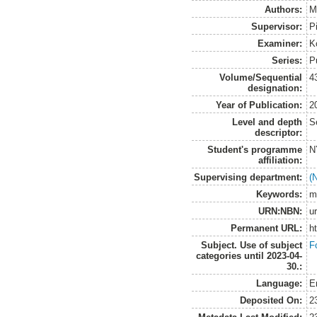
Authors:
M
Supervisor:
P
Examiner:
K
Series:
P
Volume/Sequential
4
designation:
Year of Publication:
2
Level and depth
S
descriptor:
Student's programme
N
affiliation:
Supervising department:
(
Keywords:
m
URN:NBN:
u
Permanent URL:
h
Subject. Use of subject
F
categories until 2023-04-
30.:
Language:
E
Deposited On:
2