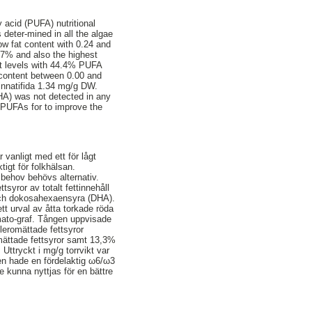
 acid (PUFA) nutritional
 deter-mined in all the algae
w fat content with 0.24 and
.7% and also the highest
st levels with 44.4% PUFA
ontent between 0.00 and
nnatifida 1.34 mg/g DW.
HA) was not detected in any
 PUFAs for to improve the
 vanligt med ett för lågt
tigt för folkhälsan.
e behov behövs alternativ.
syror av totalt fettinnehåll
 och dokosahexaensyra (DHA).
t urval av åtta torkade röda
ato-graf. Tången uppvisade
leromättade fettsyror
mättade fettsyror samt 13,3%
ttryckt i mg/g torrvikt var
en hade en fördelaktig ω6/ω3
e kunna nyttjas för en bättre