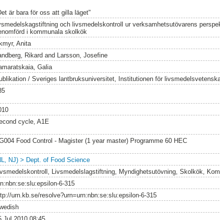
et är bara för oss att gilla läget"
ivsmedelskagstiftning och livsmedelskontroll ur verksamhetsutövarens perspekti
enomförd i kommunala skolkök
kmyr, Anita
andberg, Rikard
and
Larsson, Josefine
amaratskaia, Galia
ublikation / Sveriges lantbruksuniversitet, Institutionen för livsmedelsvetensk
85
010
econd cycle, A1E
G004 Food Control - Magister (1 year master) Programme 60 HEC
NL, NJ) > Dept. of Food Science
ivsmedelskontroll, Livsmedelslagstiftning, Myndighetsutövning, Skolkök, Ko
rn:nbn:se:slu:epsilon-6-315
ttp://urn.kb.se/resolve?urn=urn:nbn:se:slu:epsilon-6-315
wedish
5 Jul 2010 08:45