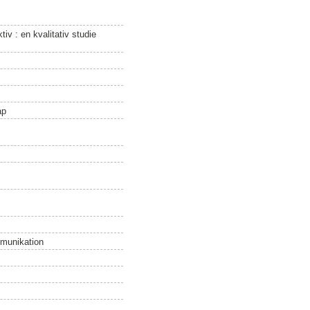
v : en kvalitativ studie
ap
mmunikation