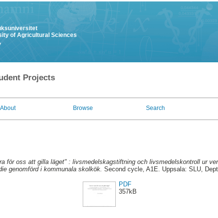
uksuniversitet
ity of Agricultural Sciences
y
udent Projects
About
Browse
Search
ra för oss att gilla läget" : livsmedelskagstiftning och livsmedelskontroll ur
tudie genomförd i kommunala skolkök.
Second cycle, A1E. Uppsala: SLU, Dept
PDF
357kB