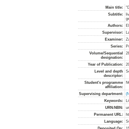
Main title:
"D
Subtitle:
l
g
Authors:
E
Supervisor:
L
Examiner:
Z
Series:
P
Volume/Sequential
2
designation:
Year of Publication:
2
Level and depth
S
descriptor:
Student's programme
N
affiliation:
Supervising department:
(
Keywords:
L
URN:NBN:
u
Permanent URL:
h
Language:
S
Deposited On:
1