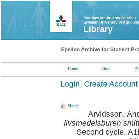
Sveriges lantbruksuniversitet
Swedish University of Agricult
Library
Epsilon Archive for Student Pro
Home
About
B
Login
Create Account
Share
Arvidsson, An
livsmedelsburen smit
Second cycle, A1