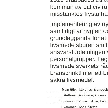
kommun av calicivir
misstänktes frysta hal
Implementering av ny
samtidigt är hygien o
grundläggande för att
livsmedelsburen smit
ansvarsfördelningen v
personalgrupper. Laga
livsmedelsverkets rå
branschriktlinjer ett 
säkra livsmedel.
Main title:
Utbrott av livsmedel
Authors:
Arvidsson, Andreas
Supervisor:
Zamaratskaia, Galia
Examiner:
Roos, Stefan