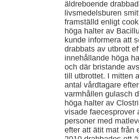
äldreboende drabbade
livsmedelsburen smitt
framställd enligt coo
höga halter av Bacil
kunde informera att 
drabbats av utbrott eft
innehållande höga hal
och där bristande avs
till utbrottet. I mitten
antal vårdtagare efter 
varmhållen gulasch d
höga halter av Clostr
visade faecesprover a
personer med matleve
efter att ätit mat från 
2010 drabbades ett ä