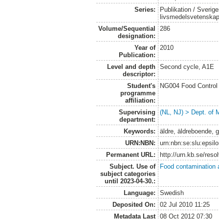
Series:
Publikation / Sverige
livsmedelsvetenska
Volume/Sequential
286
designation:
Year of
2010
Publication:
Level and depth
Second cycle, A1E
descriptor:
Student's
NG004 Food Control 
programme
affiliation:
Supervising
(NL, NJ) > Dept. of 
department:
Keywords:
äldre, äldreboende, g
URN:NBN:
urn:nbn:se:slu:epsil
Permanent URL:
http://urn.kb.se/res
Subject. Use of
Food contamination 
subject categories
until 2023-04-30.:
Language:
Swedish
Deposited On:
02 Jul 2010 11:25
Metadata Last
08 Oct 2012 07:30