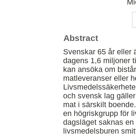
Mi
Abstract
Svenskar 65 år eller 
dagens 1,6 miljoner ti
kan ansöka om bistån
matleveranser eller h
Livsmedelssäkerheten
och svensk lag gälle
mat i särskilt boende.
en högriskgrupp för l
dagsläget saknas en 
livsmedelsburen smit