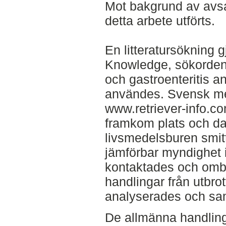
Mot bakgrund av avsa
detta arbete utförts.
En litteratursökning 
Knowledge, sökorden 
och gastroenteritis a
användes. Svensk m
www.retriever-info.co
framkom plats och dat
livsmedelsburen smitt
jämförbar myndighet
kontaktades och omb
handlingar från utbro
analyserades och sa
De allmänna handlinga