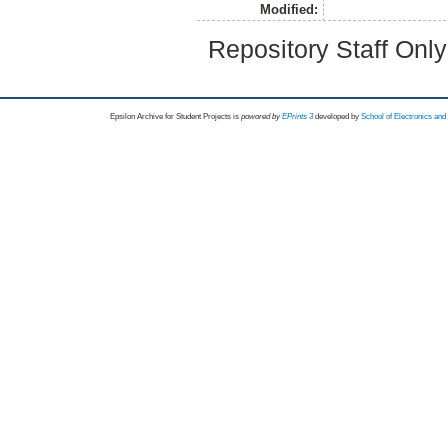
Modified:
Repository Staff Onl
Epsilon Archive for Student Projects is
powored by
EPrints 3
developed by
School of Electronics an