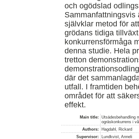
och ogödslad odlings
Sammanfattningsvis 
självklar metod för 
grödans tidiga tillväx
konkurrensförmåga mot
denna studie. Hela pr
tretton demonstratio
demonstrationsodling
där det sammanlagda r
utfall. I framtiden b
området för att säker
effekt.
Main title:
Utsädesbehandling m
ogräskonkurrens i vå
Authors:
Hagdahl, Rickard
Supervisor:
Lundkvist, Anneli