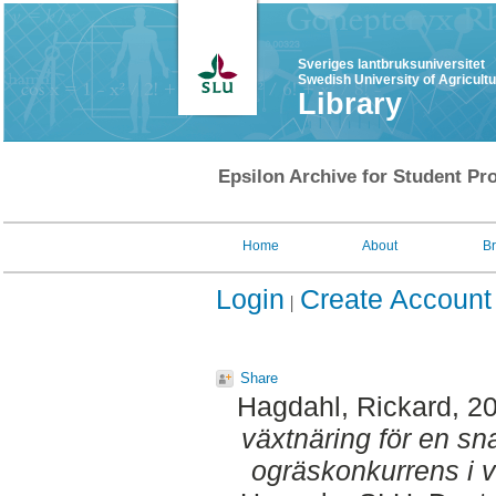
Sveriges lantbruksuniversitet
Swedish University of Agricult
Library
Epsilon Archive for Student Pro
Home
About
B
Login
Create Account
Share
Hagdahl, Rickard
, 2
växtnäring för en s
ogräskonkurrens i v