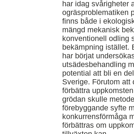
har idag svårigheter 
ogräsproblematiken på
finns både i ekologis
mängd mekanisk bek
konventionell odling 
bekämpning istället.
har börjat undersökas
utsädesbehandling m
potential att bli en de
Sverige. Förutom att 
förbättra uppkomsten 
grödan skulle metod
förebyggande syfte m
konkurrensförmåga m
förbättras om uppkom
tillväxten kan