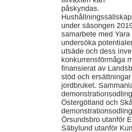
påskyndas.
Hushållningssällskap
under säsongen 2019 s
samarbete med Yara o
undersöka potential
utsäde och dess inv
konkurrensförmåga mo
finansierat av Land
stöd och ersättningar
jordbruket. Sammanla
demonstrationsodlinga
Östergötland och Skå
demonstrationsodling
Örsundsbro utanför E
Säbylund utanför Kum