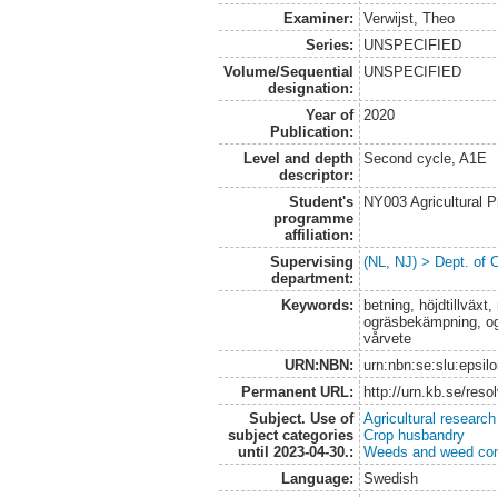
Examiner:
Verwijst, Theo
Series:
UNSPECIFIED
Volume/Sequential
UNSPECIFIED
designation:
Year of
2020
Publication:
Level and depth
Second cycle, A1E
descriptor:
Student's
NY003 Agricultural 
programme
affiliation:
Supervising
(NL, NJ) > Dept. of 
department:
Keywords:
betning, höjdtillväx
ogräsbekämpning, og
vårvete
URN:NBN:
urn:nbn:se:slu:epsil
Permanent URL:
http://urn.kb.se/res
Subject. Use of
Agricultural research
subject categories
Crop husbandry
until 2023-04-30.:
Weeds and weed con
Language:
Swedish