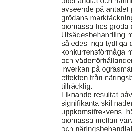
obehandlat och näri
avseende på antalet p
grödans marktäcknin
biomassa hos gröda 
Utsädesbehandling m
således inga tydliga 
konkurrensförmåga mo
och väderförhållande
inverkan på ogräsmän
effekten från näring
tillräcklig.
Liknande resultat påv
signifikanta skillnade
uppkomstfrekvens, höj
biomassa mellan vårv
och näringsbehandlat