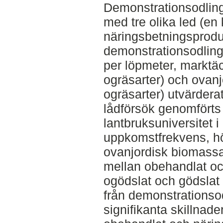
Demonstrationsodlin
med tre olika led (en 
näringsbetningsproduk
demonstrationsodling
per löpmeter, marktä
ogräsarter) och ovan
ogräsarter) utvärderat
lådförsök genomförts
lantbruksuniversitet 
uppkomstfrekvens, höj
ovanjordisk biomassa
mellan obehandlat och
ogödslat och gödslat 
från demonstrationso
signifikanta skillnad