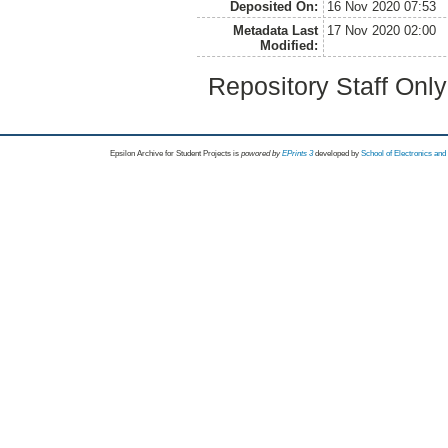
Deposited On:
16 Nov 2020 07:53
Metadata Last
17 Nov 2020 02:00
Modified:
Repository Staff Onl
Epsilon Archive for Student Projects is
powored by
EPrints 3
developed by
School of Electronics an