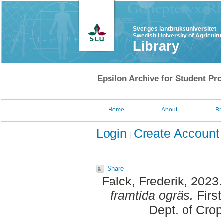
Sveriges lantbruksuniversitet
Swedish University of Agricult
Library
Epsilon Archive for Student Pro
Home
About
B
Login
Create Account
Share
Falck, Frederik
, 2023
framtida ogräs.
Firs
Dept. of Cro