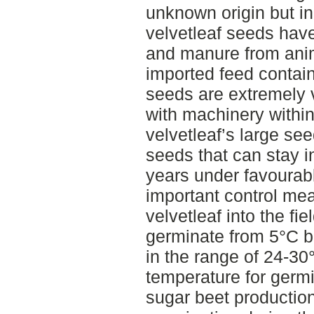
unknown origin but i
velvetleaf seeds hav
and manure from anim
imported feed contain
seeds are extremely 
with machinery withi
velvetleaf’s large se
seeds that can stay i
years under favourabl
important control mea
velvetleaf into the fi
germinate from 5°C bu
in the range of 24-30
temperature for germi
sugar beet production