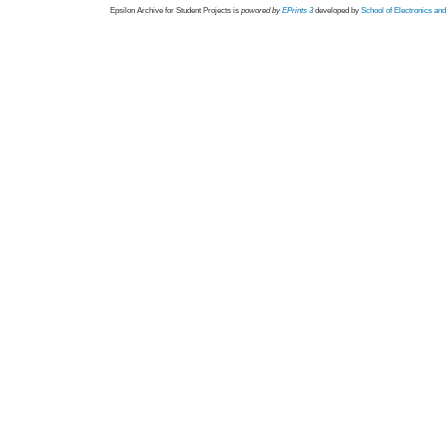
Epsilon Archive for Student Projects is
powored by
EPrints 3
developed by
School of Electronics an