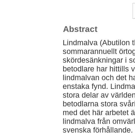
Abstract
Lindmalva (Abutilon t
sommarannuellt örtogr
skördesänkningar i s
betodlare har hittills
lindmalvan och det h
enstaka fynd. Lindmal
stora delar av världe
betodlarna stora svår
med det här arbetet ä
lindmalva från omvärld
svenska förhållande. D