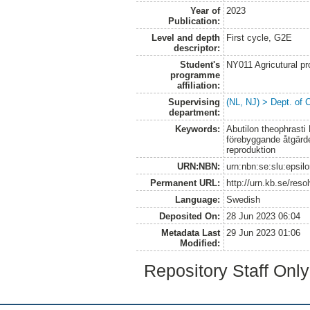
Year of
2023
Publication:
Level and depth
First cycle, G2E
descriptor:
Student's
NY011 Agricutural pr
programme
affiliation:
Supervising
(NL, NJ) > Dept. of 
department:
Keywords:
Abutilon theophrasti
förebyggande åtgärd
reproduktion
URN:NBN:
urn:nbn:se:slu:epsil
Permanent URL:
http://urn.kb.se/res
Language:
Swedish
Deposited On:
28 Jun 2023 06:04
Metadata Last
29 Jun 2023 01:06
Modified:
Repository Staff Onl