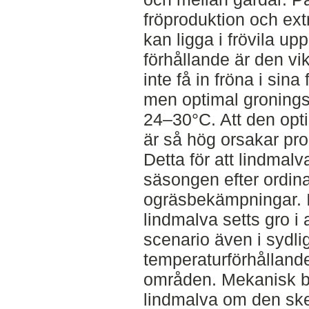
fröproduktion och ext
kan ligga i frövila u
förhållande är den vik
inte få in fröna i sina
men optimal groningst
24–30°C. Att den opt
är så hög orsakar pro
Detta för att lindmal
säsongen efter ordin
ogräsbekämpningar. I
lindmalva setts gro i a
scenario även i sydli
temperaturförhållande
områden. Mekanisk b
lindmalva om den ske