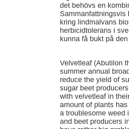
det behövs en kombin
Sammanfattningsvis 
kring lindmalvans bio
herbicidtolerans i sv
kunna få bukt på den 
Velvetleaf (Abutilon t
summer annual broad
reduce the yield of s
sugar beet producers
with velvetleaf in thei
amount of plants has 
a troublesome weed i
and beet producers in