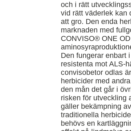
och i rätt utveckling
vid rätt väderlek kan de
att gro. Den enda he
marknaden med fullgo
CONVISO® ONE OD,
aminosyraproduktion
Den fungerar enbart 
resistenta mot ALS-
convisobetor odlas är
herbicider med andr
den mån det går i övr
risken för utveckling 
gäller bekämpning a
traditionella herbici
behövs en kartläggni