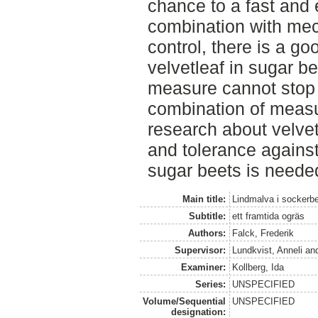
chance to a fast and 
combination with me
control, there is a go
velvetleaf in sugar be
measure cannot stop v
combination of meas
research about velvet
and tolerance agains
sugar beets is needed 
Main title:
Lindmalva i sockerbe
Subtitle:
ett framtida ogräs
Authors:
Falck, Frederik
Supervisor:
Lundkvist, Anneli
an
Examiner:
Kollberg, Ida
Series:
UNSPECIFIED
Volume/Sequential
UNSPECIFIED
designation: