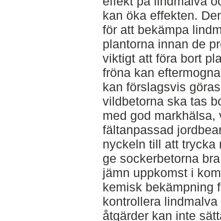
effekt på lindmalva 
kan öka effekten. De
för att bekämpa lindm
plantorna innan de pr
viktigt att föra bort pl
fröna kan eftermogna 
kan förslagsvis göras
vildbetorna ska tas b
med god markhälsa, v
fältanpassad jordbear
nyckeln till att tryck
ge sockerbetorna bra 
jämn uppkomst i kom
kemisk bekämpning fi
kontrollera lindmalva
åtgärder kan inte sät