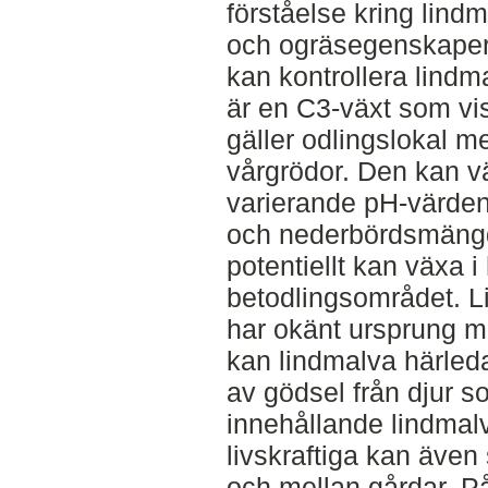
förståelse kring lind
och ogräsegenskaper
kan kontrollera lindma
är en C3-växt som visa
gäller odlingslokal m
vårgrödor. Den kan vä
varierande pH-värden,
och nederbördsmängd.
potentiellt kan växa 
betodlingsområdet. L
har okänt ursprung m
kan lindmalva härleda
av gödsel från djur so
innehållande lindmal
livskraftiga kan äve
och mellan gårdar. P