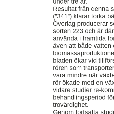
under tre år.
Resultat från denna s
(”341”) klarar torka b
Överlag producerar 
sorten 223 och är dä
använda i framtida fo
även att både vatten o
biomassaproduktionen
bladen ökar vid tillfö
rören som transporter
vara mindre när växte
rör ökade med en väx
vidare studier re-ko
behandlingsperiod för
trovärdighet.
Genom fortsatta studi