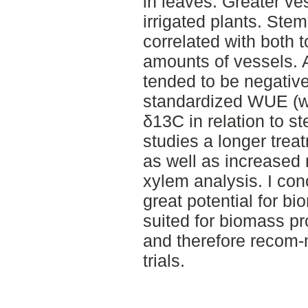
in leaves. Greater ve
irrigated plants. Ste
correlated with both t
amounts of vessels. 
tended to be negative
standardized WUE (wa
δ13C in relation to st
studies a longer tre
as well as increased 
xylem analysis. I co
great potential for bi
suited for biomass p
and therefore recom-
trials.