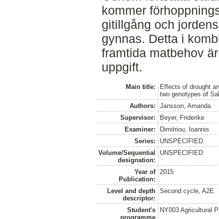
kommer förhoppnings
gitillgång och jorden
gynnas. Detta i kombi
framtida matbehov är
uppgift.
Main title:
Effects of drought a
two genotypes of Sal
Authors:
Jansson, Amanda
Supervisor:
Beyer, Friderike
Examiner:
Dimitriou, Ioannis
Series:
UNSPECIFIED
Volume/Sequential
UNSPECIFIED
designation:
Year of
2015
Publication:
Level and depth
Second cycle, A2E
descriptor:
Student's
NY003 Agricultural 
programme