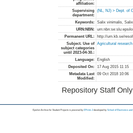
affiliation:
Supervising
(NL, NJ) > Dept. of 
department:
Keywords:
Salix vinimalis, Sali
URN:NBN:
urn:nbn:se:slu:epsil
Permanent URL:
http://urn.kb.se/res
Subject. Use of
Agricultural research
subject categories
until 2023-04-30.:
Language:
English
Deposited On:
17 Aug 2015 11:15
Metadata Last
09 Oct 2018 10:06
Modified:
Repository Staff Onl
Epsilon Archive for Student Projects is
powored by
EPrints 3
developed by
School of Electronics an