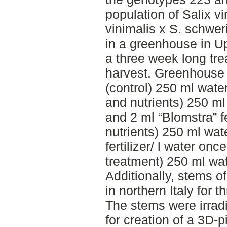
population of Salix vi
vinimalis x S. schwer
in a greenhouse in U
a three week long tre
harvest. Greenhouse t
(control) 250 ml wate
and nutrients) 250 ml
and 2 ml “Blomstra” fe
nutrients) 250 ml wat
fertilizer/ l water on
treatment) 250 ml wa
Additionally, stems of 
in northern Italy for 
The stems were irrad
for creation of a 3D-p