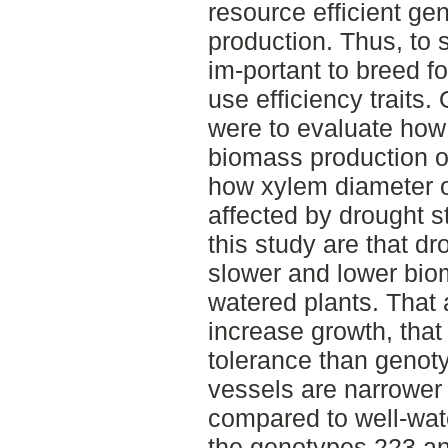
resource efficient ge
production. Thus, to s
im-portant to breed f
use efficiency traits.
were to evaluate how 
biomass production o
how xylem diameter o
affected by drought s
this study are that d
slower and lower bio
watered plants. That 
increase growth, tha
tolerance than genot
vessels are narrower 
compared to well-wate
the genotypes 223 a