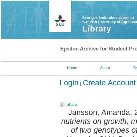
Sveriges lantbruksuniversitet
Swedish University of Agricult
Library
Epsilon Archive for Student Pro
Home
About
B
Login
Create Account
Share
Jansson, Amanda
,
nutrients on growth,
of two genotypes of