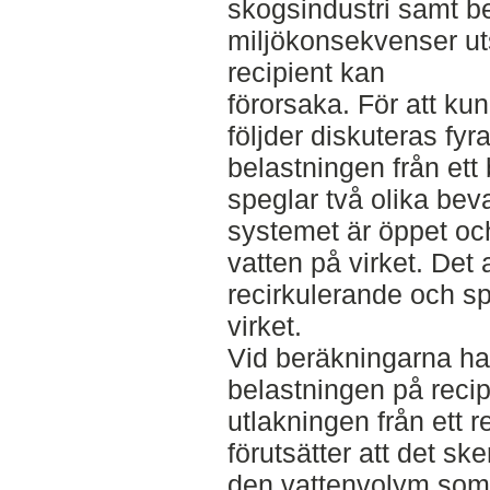
skogsindustri samt b
miljökonsekvenser uts
recipient kan
förorsaka. För att ku
följder diskuteras fyr
belastningen från ett
speglar två olika be
systemet är öppet och
vatten på virket. Det
recirkulerande och s
virket.
Vid beräkningarna har
belastningen på recip
utlakningen från ett 
förutsätter att det sk
den vattenvolym som