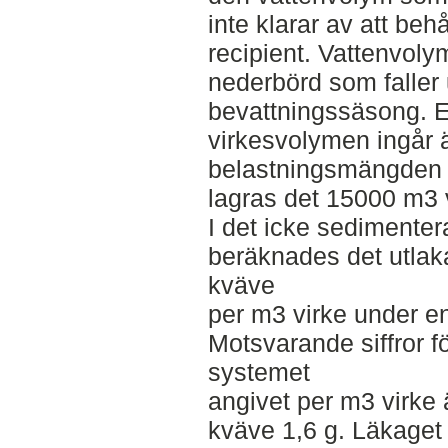
inte klarar av att behå
recipient. Vattenvol
nederbörd som faller
bevattningssäsong. E
virkesvolymen ingår 
belastningsmängden pe
lagras det 15000 m3 v
I det icke sedimente
beräknades det utlaka
kväve
per m3 virke under e
Motsvarande siffror f
systemet
angivet per m3 virke ä
kväve 1,6 g. Läkaget 