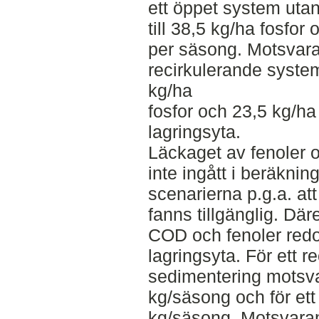
ett öppet system uta
till 38,5 kg/ha fosfor
per säsong. Motsvaran
recirkulerande syste
kg/ha
fosfor och 23,5 kg/ha
lagringsyta.
Läckaget av fenoler o
inte ingått i beräknin
scenarierna p.g.a. att
fanns tillgänglig. Dä
COD och fenoler redov
lagringsyta. För ett 
sedimentering motsv
kg/säsong och för et
kg/säsong. Motsvarand