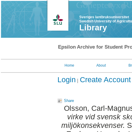
Sveriges lantbruksuniversitet
Swedish University of Agricult
Library
Epsilon Archive for Student Pro
Home
About
B
Login
Create Account
Share
Olsson, Carl-Magnu
virke vid svensk sk
miljökonsekvenser.
SL