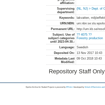
affiliation:
Supervising
(NL, NJ) > Dept. of 
department:
Keywords:
lakvatten, miljöeffekt
URN:NBN:
urn:nbn:se:slu:epsil
Permanent URL:
http://urn.kb.se/res
Subject. Use of
?? 4075 ??
subject categories
Forestry production
until 2023-04-30.:
Language:
Swedish
Deposited On:
13 Nov 2017 10:43
Metadata Last
09 Oct 2018 10:43
Modified:
Repository Staff Onl
Epsilon Archive for Student Projects is
powored by
EPrints 3
developed by
School of Electronics an