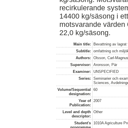
recirkulerande syste
14400 kg/säsong i ett
motsvarande värden 
22,0 kg/säsong.
Main title:
Bevattning av lagrat
Subtitle:
omfattning och milj
Authors:
Olsson, Carl-Magnu
Supervisor:
Aronsson, Pär
Examiner:
UNSPECIFIED
Series:
Seminarier och exame
Sciences, Avdelninge
Volume/Sequential
60
designation:
Year of
2007
Publication:
Level and depth
Other
descriptor:
Student's
1010A Agriculture P
programme