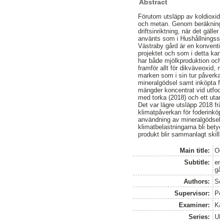
Abstract
Förutom utsläpp av koldioxid
och metan. Genom beräkningar
driftsinriktning, när det gäl
använts som i Hushållningss
Västraby gård är en konvent
projektet och som i detta k
har både mjölkproduktion och 
framför allt för dikväveoxid,
marken som i sin tur påverka
mineralgödsel samt inköpta 
mängder koncentrat vid utfod
med torka (2018) och ett utan
Det var lägre utsläpp 2018 
klimatpåverkan för foderinkö
användning av mineralgödsel 
klimatbelastningarna bli be
produkt blir sammanlagt skil
Main title:
Od
Subtitle:
e
g
Authors:
S
Supervisor:
P
Examiner:
K
Series:
U