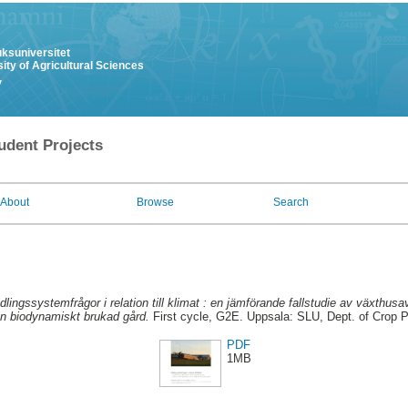
uksuniversitet
ity of Agricultural Sciences
y
udent Projects
About
Browse
Search
dlingssystemfrågor i relation till klimat : en jämförande fallstudie av växthus
n biodynamiskt brukad gård.
First cycle, G2E. Uppsala: SLU, Dept. of Crop 
PDF
1MB