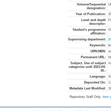
Volume/Sequential
U
designation:
Year of Publication:
2
Level and depth
F
descriptor:
Student's programme
O
affiliation:
Supervising department:
(
Keywords:
b
URN:NBN:
u
Permanent URL:
h
Subject. Use of subject
A
categories until 2023-04-
30.:
Language:
S
Deposited On:
1
Metadata Last Modified:
1
Repository Staff Only:
item 