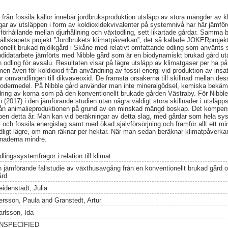
 från fossila källor innebär jordbruksproduktion utsläpp av stora mängder av 
 av utsläppen i form av koldioxidekvivalenter på systemnivå har här jämförels
ler förhållande mellan djurhållning och växtodling, sett likartade gårdar. Samm
ällskapets projekt ”Jordbrukets klimatpåverkan”, det så kallade JOKERprojek
ionellt brukad mjölkgård i Skåne med relativt omfattande odling som använ
andidatarbete jämförts med Nibble gård som är en biodynamiskt brukad gård 
odling för avsalu. Resultaten visar på lägre utsläpp av klimatgaser per ha på 
 men även för koldioxid från användning av fossil energi vid produktion av insat
r omvandlingen till dikväveoxid. De främsta orsakerna till skillnad mellan de
fodermedel. På Nibble gård använder man inte mineralgödsel, kemiska bekämp
ring av korna som på den konventionellt brukade gården Västraby. För Nibble g
 (2017) i den jämförande studien utan några väldigt stora skillnader i utsläpp
från animalieproduktionen på grund av en minskad mängd boskap. Det kompense
pen detta år. Man kan vid beräkningar av detta slag, med gårdar som hela sy
och fossila energislag samt med ökad självförsörjning och framför allt ett mi
tydligt lägre, om man räknar per hektar. När man sedan beräknar klimatpåver
lnaderna mindre.
lingssystemfrågor i relation till klimat
n jämförande fallstudie av växthusavgång från en konventionellt brukad gård
ård
eidenstädt, Julia
ersson, Paula
and
Granstedt, Artur
arlsson, Ida
NSPECIFIED