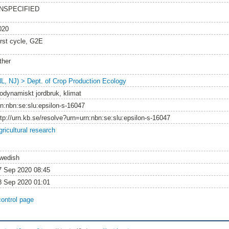
NSPECIFIED
020
irst cycle, G2E
ther
NL, NJ) > Dept. of Crop Production Ecology
iodynamiskt jordbruk, klimat
rn:nbn:se:slu:epsilon-s-16047
ttp://urn.kb.se/resolve?urn=urn:nbn:se:slu:epsilon-s-16047
gricultural research
wedish
7 Sep 2020 08:45
8 Sep 2020 01:01
control page