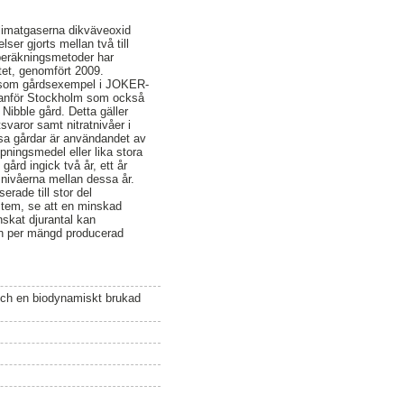
klimatgaserna dikväveoxid
er gjorts mellan två till
a beräkningsmetoder har
tet, genomfört 2009.
ts som gårdsexempel i JOKER-
utanför Stockholm som också
Nibble gård. Detta gäller
svaror samt nitratnivåer i
ssa gårdar är användandet av
ningsmedel eller lika stora
ård ingick två år, ett år
snivåerna mellan dessa år.
rade till stor del
stem, se att en minskad
nskat djurantal kan
kan per mängd producerad
 och en biodynamiskt brukad