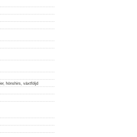
er, hönshirs, växtföljd