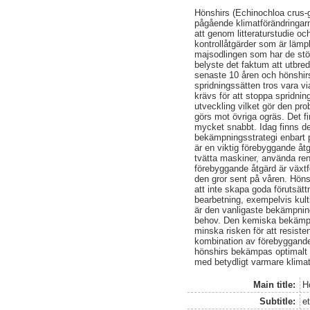
Hönshirs (Echinochloa crus-g
pågående klimatförändringarn
att genom litteraturstudie o
kontrollåtgärder som är lämpl
majsodlingen som har de stö
belyste det faktum att utbred
senaste 10 åren och hönshirse
spridningssätten tros vara 
krävs för att stoppa spridni
utveckling vilket gör den p
görs mot övriga ogräs. Det fi
mycket snabbt. Idag finns det
bekämpningsstrategi enbart 
är en viktig förebyggande åt
tvätta maskiner, använda rent
förebyggande åtgärd är växtfö
den gror sent på våren. Hönsh
att inte skapa goda förutsät
bearbetning, exempelvis kulti
är den vanligaste bekämpning
behov. Den kemiska bekämpni
minska risken för att resist
kombination av förebyggande
hönshirs bekämpas optimalt 
med betydligt varmare klimat
Main title:
H
Subtitle:
e