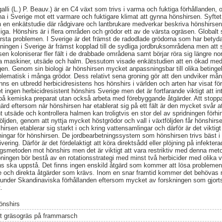
alli (L.) P. Beauv.) är en C4 växt som trivs i varma och fuktiga förhållanden,
a i Sverige mot ett varmare och fuktigare klimat att gynna hönshirsen. Syfte
ch en enkätstudie där rådgivare och lantbrukare medverkar beskriva hönshirsen
iga. Hönshirs är i flera områden och grödor ett av de värsta ogräsen. Globalt s
rsta problemen. I Sverige är det främst de radodlade grödorna som har bety
ningen i Sverige är främst kopplad till de sydliga jordbruksområdena men att s
n koloniserar fler fält i de drabbade områdena samt börjar röra sig längre nor
via maskiner, utsäde och halm. Dessutom visade enkätstudien att en ökad med
ngen. Genom sin biologi är hönshirsen mycket anpassningsbar till olika beting
roblematisk i många grödor. Dess relativt sena groning gör att den undviker 
nns en utbredd herbicidresistens hos hönshirs i världen och arten har visat fö
 ingen herbicidresistent hönshirs Sverige men det är fortfarande viktigt att i
på kemiska preparat utan också arbeta med förebyggande åtgärder. Att stopp
gärd eftersom när hönshirsen har etablerat sig på ett fält är den mycket svår 
 utsäde och kontrollera halmen kan troligtvis en stor del av spridningen förhi
ljden, genom att nyttja mycket höstgrödor och vall i växtföljden får hönshirse
irsen etablerar sig starkt i och kring vattensamlingar och därför är det viktigt 
tningar för hönshirsen. De jordbearbetningssystem som hönshirsen trivs bäst 
vering. Därför är det fördelaktigt att köra direktsådd eller plöjning på infekter
smetoden mot hönshirs men det är viktigt att vara restriktiv med denna meto
ngen bör bestå av en rotationsstrategi med minst två herbicider med olika 
ens ska uppstå. Det finns ingen enskild åtgärd som kommer att lösa probleme
 och direkta åtgärder som krävs. Inom en snar framtid kommer det behövas 
under Skandinaviska förhållanden eftersom mycket av forskningen som gjorts
.
önshirs
tt gräsogräs på frammarsch