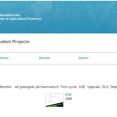
uksuniversitet
ity of Agricultural Sciences
y
udent Projects
About
Browse
Search
önshirs : ett gräsogräs på frammarsch.
First cycle, G2E. Uppsala: SLU, Dept
PDF
1MB