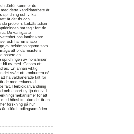
 och därför kommer de
t med detta kandidatarbete är
s spridning och vilka
ett är det ris och
dande problem. Enkätstudien
pridningen har tagit fart de
rut. De vanligaste
vetenhet hos lantbrukare
elser och har en snabb
många av bekämpningarna som
rmåga att bilda resistens
nte basera en
a spridningen av hönshirsen
att bli av med. Genom att
ndras. En annan viktig
n det svårt att konkurrera då
att ha väldränerade fält för
i är de med reducerad
ade fält. Herbicidanvändning
d och enbart nyttja den vid
verkningsmekanismer för att
n med hönshirs utan det är en
mer forskning på hur
 är utförd i odlingsområden