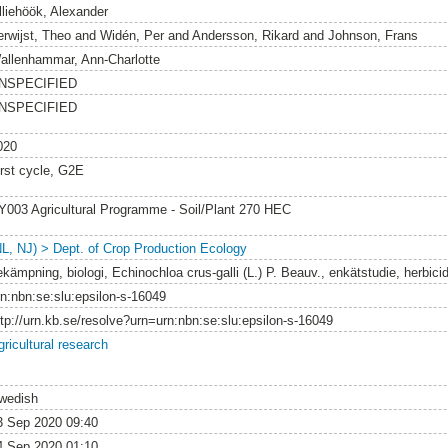
illiehöök, Alexander
erwijst, Theo
and
Widén, Per
and
Andersson, Rikard
and
Johnson, Frans
allenhammar, Ann-Charlotte
NSPECIFIED
NSPECIFIED
020
irst cycle, G2E
Y003 Agricultural Programme - Soil/Plant 270 HEC
NL, NJ) > Dept. of Crop Production Ecology
kämpning, biologi, Echinochloa crus-galli (L.) P. Beauv., enkätstudie, herbicid
rn:nbn:se:slu:epsilon-s-16049
ttp://urn.kb.se/resolve?urn=urn:nbn:se:slu:epsilon-s-16049
gricultural research
wedish
3 Sep 2020 09:40
4 Sep 2020 01:10