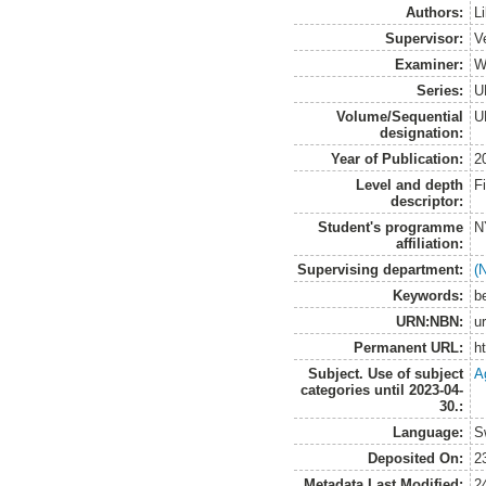
Authors:
L
Supervisor:
V
Examiner:
W
Series:
U
Volume/Sequential
U
designation:
Year of Publication:
2
Level and depth
F
descriptor:
Student's programme
N
affiliation:
Supervising department:
(
Keywords:
be
URN:NBN:
u
Permanent URL:
h
Subject. Use of subject
A
categories until 2023-04-
30.:
Language:
S
Deposited On:
2
Metadata Last Modified:
2