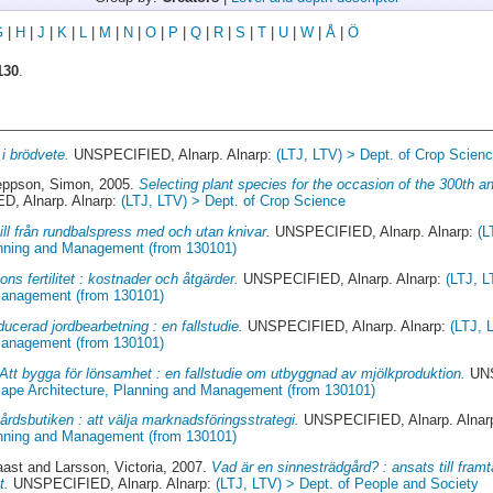
G
|
H
|
J
|
K
|
L
|
M
|
N
|
O
|
P
|
Q
|
R
|
S
|
T
|
U
|
W
|
Å
|
Ö
130
.
 i brödvete.
UNSPECIFIED, Alnarp. Alnarp:
(LTJ, LTV) > Dept. of Crop Scien
eppson, Simon
, 2005.
Selecting plant species for the occasion of the 300th a
, Alnarp. Alnarp:
(LTJ, LTV) > Dept. of Crop Science
ill från rundbalspress med och utan knivar.
UNSPECIFIED, Alnarp. Alnarp:
(L
anning and Management (from 130101)
ons fertilitet : kostnader och åtgärder.
UNSPECIFIED, Alnarp. Alnarp:
(LTJ, L
 Management (from 130101)
ucerad jordbearbetning : en fallstudie.
UNSPECIFIED, Alnarp. Alnarp:
(LTJ, 
 Management (from 130101)
Att bygga för lönsamhet : en fallstudie om utbyggnad av mjölkproduktion.
UNS
cape Architecture, Planning and Management (from 130101)
årdsbutiken : att välja marknadsföringsstrategi.
UNSPECIFIED, Alnarp. Alnar
anning and Management (from 130101)
aast
and
Larsson, Victoria
, 2007.
Vad är en sinnesträdgård? : ansats till fra
t.
UNSPECIFIED, Alnarp. Alnarp:
(LTJ, LTV) > Dept. of People and Society