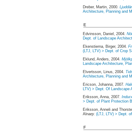
Dreber, Martin
, 2000.
Ljuddäm
Architecture, Planning and
E
Edvinsson, Daniel
, 2004.
Nöt
Dept. of Landscape Architec
Ekenstierna, Birger
, 2004.
Fr
(LTJ, LTV) > Dept. of Crop 
Eklund, Anders
, 2004.
Mjölkp
Landscape Architecture, Pl
Elvertsson, Linus
, 2004.
Tid
Architecture, Planning and
Ericson, Johanna
, 2007.
Hal
LTV) > Dept. Of Landscape 
Eriksson, Anna
, 2007.
Induc
> Dept. of Plant Protection 
Eriksson, Anneli
and
Thorst
Alnarp:
(LTJ, LTV) > Dept. of
F