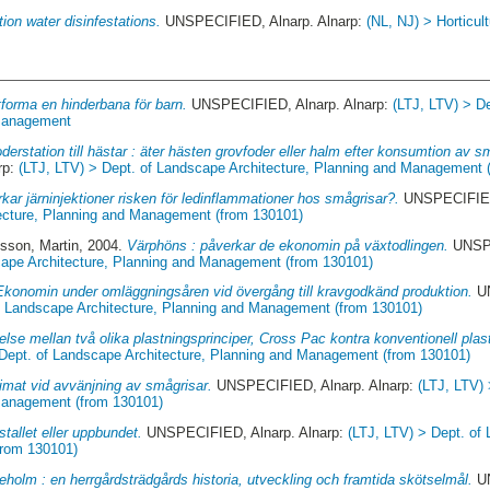
ation water disinfestations.
UNSPECIFIED, Alnarp. Alnarp:
(NL, NJ) > Horticul
tforma en hinderbana för barn.
UNSPECIFIED, Alnarp. Alnarp:
(LTJ, LTV) > D
 Management
oderstation till hästar : äter hästen grovfoder eller halm efter konsumtion av s
rp:
(LTJ, LTV) > Dept. of Landscape Architecture, Planning and Management 
kar järninjektioner risken för ledinflammationer hos smågrisar?.
UNSPECIFIED,
ecture, Planning and Management (from 130101)
sson, Martin
, 2004.
Värphöns : påverkar de ekonomin på växtodlingen.
UNSPE
cape Architecture, Planning and Management (from 130101)
Ekonomin under omläggningsåren vid övergång till kravgodkänd produktion.
UN
of Landscape Architecture, Planning and Management (from 130101)
lse mellan två olika plastningsprinciper, Cross Pac kontra konventionell plas
 Dept. of Landscape Architecture, Planning and Management (from 130101)
imat vid avvänjning av smågrisar.
UNSPECIFIED, Alnarp. Alnarp:
(LTJ, LTV)
 Management (from 130101)
stallet eller uppbundet.
UNSPECIFIED, Alnarp. Alnarp:
(LTJ, LTV) > Dept. of
from 130101)
eholm : en herrgårdsträdgårds historia, utveckling och framtida skötselmål.
UN