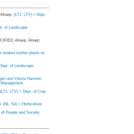
Alnarp:
(LTJ, LTV) > Dept.
pt. of Landscape
FIED, Alnarp. Alnarp:
ht treated mother plants ex
 Dept. of Landscape
hagen and Västra Hamnen
nd Management
:
(LTJ, LTV) > Dept. of Crop
p:
(NL, NJ) > Horticulture
. of People and Society