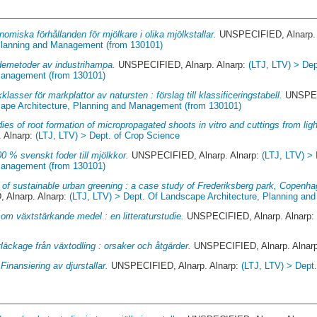
nomiska förhållanden för mjölkare i olika mjölkstallar.
UNSPECIFIED, Alnarp. 
 Planning and Management (from 130101)
emetoder av industrihampa.
UNSPECIFIED, Alnarp. Alnarp:
(LTJ, LTV) > De
 Management (from 130101)
kklasser för markplattor av natursten : förslag till klassificeringstabell.
UNSPECI
cape Architecture, Planning and Management (from 130101)
ies of root formation of micropropagated shoots in vitro and cuttings from lig
 Alnarp:
(LTJ, LTV) > Dept. of Crop Science
0 % svenskt foder till mjölkkor.
UNSPECIFIED, Alnarp. Alnarp:
(LTJ, LTV) >
 Management (from 130101)
 of sustainable urban greening : a case study of Frederiksberg park, Copen
Alnarp. Alnarp:
(LTJ, LTV) > Dept. Of Landscape Architecture, Planning a
som växtstärkande medel : en litteraturstudie.
UNSPECIFIED, Alnarp. Alnarp
läckage från växtodling : orsaker och åtgärder.
UNSPECIFIED, Alnarp. Alnar
.
Finansiering av djurstallar.
UNSPECIFIED, Alnarp. Alnarp:
(LTJ, LTV) > Dept