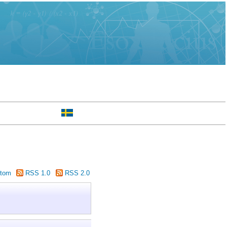
tom
RSS 1.0
RSS 2.0