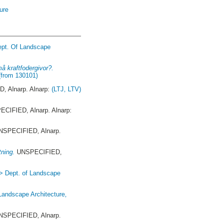
ture
ept. Of Landscape
må kraftfodergivor?.
(from 130101)
 Alnarp. Alnarp:
(LTJ, LTV)
CIFIED, Alnarp. Alnarp:
SPECIFIED, Alnarp.
tning.
UNSPECIFIED,
 > Dept. of Landscape
 Landscape Architecture,
SPECIFIED, Alnarp.