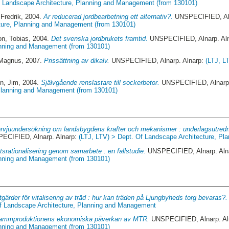
of Landscape Architecture, Planning and Management (from 130101)
Fredrik
, 2004.
Är reducerad jordbearbetning ett alternativ?.
UNSPECIFIED, Aln
ture, Planning and Management (from 130101)
n, Tobias
, 2004.
Det svenska jordbrukets framtid.
UNSPECIFIED, Alnarp. Al
anning and Management (from 130101)
 Magnus
, 2007.
Prissättning av dikalv.
UNSPECIFIED, Alnarp. Alnarp:
(LTJ, L
on, Jim
, 2004.
Självgående renslastare till sockerbetor.
UNSPECIFIED, Alnarp.
 Planning and Management (from 130101)
ervjuundersökning om landsbygdens krafter och mekanismer : underlagsutredn
CIFIED, Alnarp. Alnarp:
(LTJ, LTV) > Dept. Of Landscape Architecture, P
tsrationalisering genom samarbete : en fallstudie.
UNSPECIFIED, Alnarp. Aln
anning and Management (from 130101)
tgärder för vitalisering av träd : hur kan träden på Ljungbyheds torg bevaras?.
Of Landscape Architecture, Planning and Management
ammproduktionens ekonomiska påverkan av MTR.
UNSPECIFIED, Alnarp. Al
anning and Management (from 130101)