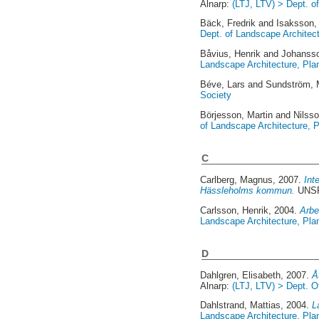
Alnarp:
(LTJ, LTV) > Dept. 
Bäck, Fredrik
and
Isaksson, 
Dept. of Landscape Architec
Båvius, Henrik
and
Johansso
Landscape Architecture, Pl
Béve, Lars
and
Sundström,
Society
Börjesson, Martin
and
Nilss
of Landscape Architecture,
C
Carlberg, Magnus
, 2007.
Int
Hässleholms kommun.
UNSPE
Carlsson, Henrik
, 2004.
Arbe
Landscape Architecture, Pl
D
Dahlgren, Elisabeth
, 2007.
Å
Alnarp:
(LTJ, LTV) > Dept. 
Dahlstrand, Mattias
, 2004.
L
Landscape Architecture, Pl