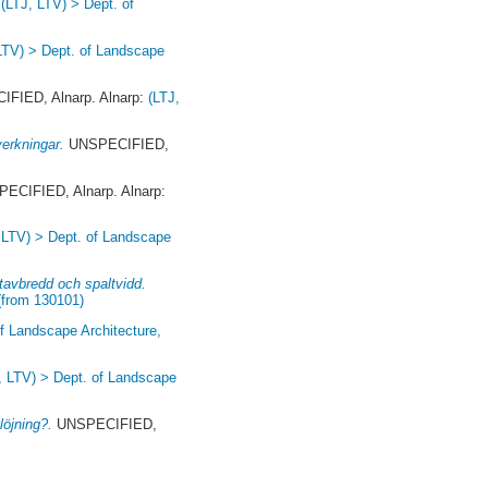
:
(LTJ, LTV) > Dept. of
LTV) > Dept. of Landscape
FIED, Alnarp. Alnarp:
(LTJ,
verkningar.
UNSPECIFIED,
ECIFIED, Alnarp. Alnarp:
 LTV) > Dept. of Landscape
stavbredd och spaltvidd.
(from 130101)
of Landscape Architecture,
, LTV) > Dept. of Landscape
löjning?.
UNSPECIFIED,