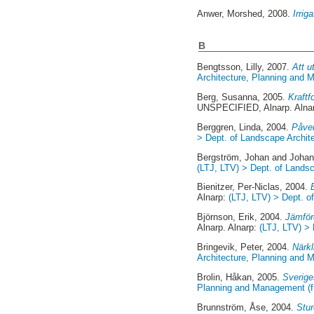
Anwer, Morshed
, 2008.
Irrig
B
Bengtsson, Lilly
, 2007.
Att u
Architecture, Planning and
Berg, Susanna
, 2005.
Kraftf
UNSPECIFIED, Alnarp. Alna
Berggren, Linda
, 2004.
Påver
> Dept. of Landscape Archit
Bergström, Johan
and
Johan
(LTJ, LTV) > Dept. of Lands
Bienitzer, Per-Niclas
, 2004.
Alnarp:
(LTJ, LTV) > Dept. 
Björnson, Erik
, 2004.
Jämföre
Alnarp. Alnarp:
(LTJ, LTV) >
Bringevik, Peter
, 2004.
Närkl
Architecture, Planning and
Brolin, Håkan
, 2005.
Sverige
Planning and Management (
Brunnström, Åse
, 2004.
Stur