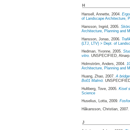
H
Hansell, Annette
, 2004.
Ergo
of Landscape Architecture,
Hansson, Ingrid
, 2005.
Skörd
Architecture, Planning and
Hansson, Jonas
, 2006.
Trafi
(LTJ, LTV) > Dept. of Lands
Hedman, Yvonne
, 2005.
Stud
vitro.
UNSPECIFIED, Alnarp.
Holmström, Anders
, 2004.
10
Architecture, Planning and
Huang, Zhao
, 2007.
A bridge
Bo01 Malmö.
UNSPECIFIED, 
Hultberg, Tove
, 2005.
Kisel 
Science
Huselius, Lotta
, 2009.
Fosfor
Håkansson, Christian
, 2007
J