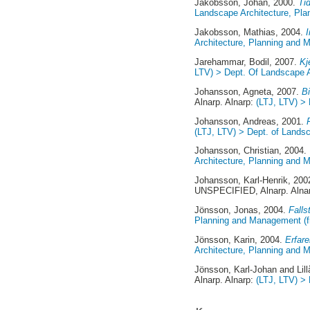
Jakobsson, Johan
, 2000.
Tid
Landscape Architecture, Pl
Jakobsson, Mathias
, 2004.
I
Architecture, Planning and
Jarehammar, Bodil
, 2007.
Kj
LTV) > Dept. Of Landscape 
Johansson, Agneta
, 2007.
Bi
Alnarp. Alnarp:
(LTJ, LTV) > 
Johansson, Andreas
, 2001.
(LTJ, LTV) > Dept. of Lands
Johansson, Christian
, 2004.
Architecture, Planning and
Johansson, Karl-Henrik
, 200
UNSPECIFIED, Alnarp. Alna
Jönsson, Jonas
, 2004.
Falls
Planning and Management (
Jönsson, Karin
, 2004.
Erfare
Architecture, Planning and
Jönsson, Karl-Johan
and
Lil
Alnarp. Alnarp:
(LTJ, LTV) >