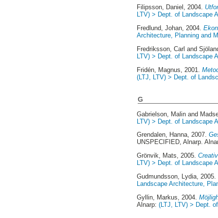
Filipsson, Daniel
, 2004.
Utfo
LTV) > Dept. of Landscape A
Fredlund, Johan
, 2004.
Ekono
Architecture, Planning and
Fredriksson, Carl
and
Sjölan
LTV) > Dept. of Landscape A
Fridén, Magnus
, 2001.
Metod
(LTJ, LTV) > Dept. of Lands
G
Gabrielson, Malin
and
Madse
LTV) > Dept. of Landscape A
Grendalen, Hanna
, 2007.
Ges
UNSPECIFIED, Alnarp. Alna
Grönvik, Mats
, 2005.
Creati
LTV) > Dept. of Landscape A
Gudmundsson, Lydia
, 2005
Landscape Architecture, Pl
Gyllin, Markus
, 2004.
Möjlig
Alnarp:
(LTJ, LTV) > Dept. 