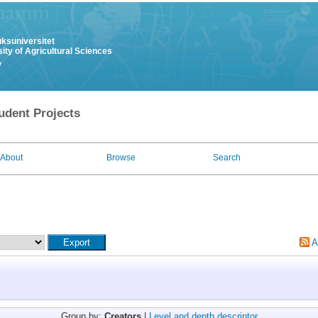
uksuniversitet
ity of Agricultural Sciences
y
udent Projects
About
Browse
Search
A
Group by:
Creators
|
Level and depth descriptor