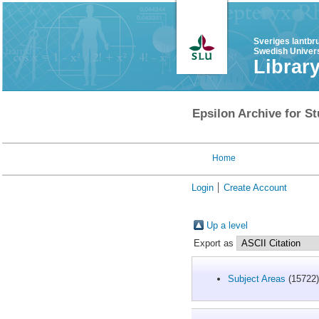
Sveriges lantbr
Swedish Univers
Librar
Epsilon Archive for St
Home
Login
Create Account
Up a level
Export as
Subject Areas
(15722)