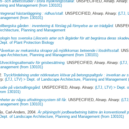
s- och arbetsstudier i stora mjölkningsstallar.
UNSPECIFIED, Alnarp. Alnarp
anning and Management (from 130101)
ntegrerad hästanläggning : ridhus/stall.
UNSPECIFIED, Alnarp. Alnarp:
(LTJ, 
 Management (from 130101)
ellbergska gården : inventering & förslag på förnyelse av en trädgård.
UNSPECI
Architecture, Planning and Management
ologin hos svenska Lilioceris arter och åtgärder för att begränsa deras skade
Dept. of Plant Protection Biology
Påverkan av mekaniska skrapor på mjölkkornas beteende i lösdriftsstall.
UNSP
cape Architecture, Planning and Management (from 130101)
Utvecklingsalternativ för grisbesättning.
UNSPECIFIED, Alnarp. Alnarp:
(LTJ,
 Management (from 130101)
2.
Tryckfördelning under nötkreaturs klövar på betongspaltgolv : inverkan av 
rp:
(LTJ, LTV) > Dept. of Landscape Architecture, Planning and Management 
tudie på växtodlingsgård.
UNSPECIFIED, Alnarp. Alnarp:
(LTJ, LTV) > Dept. 
from 130101)
nheter av några utfodringssystem till får.
UNSPECIFIED, Alnarp. Alnarp:
(LTJ
 Management (from 130101)
lås, Carl-Anders
, 2004.
Är plöjningsfri jordbearbetning bättre än konventionell p
 Dept. of Landscape Architecture, Planning and Management (from 130101)