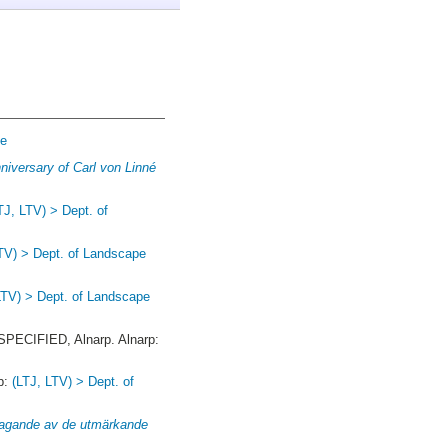
ce
nniversary of Carl von Linné
TJ, LTV) > Dept. of
TV) > Dept. of Landscape
LTV) > Dept. of Landscape
PECIFIED, Alnarp. Alnarp:
p:
(LTJ, LTV) > Dept. of
mtagande av de utmärkande