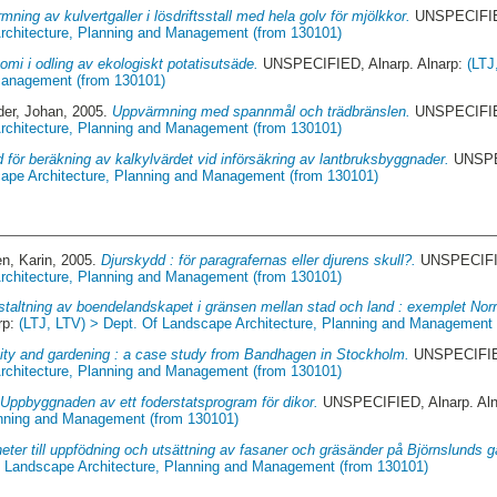
rmning av kulvertgaller i lösdriftsstall med hela golv för mjölkkor.
UNSPECIFIED
rchitecture, Planning and Management (from 130101)
mi i odling av ekologiskt potatisutsäde.
UNSPECIFIED, Alnarp. Alnarp:
(LTJ
 Management (from 130101)
der, Johan
, 2005.
Uppvärmning med spannmål och trädbränslen.
UNSPECIFIED
rchitecture, Planning and Management (from 130101)
 för beräkning av kalkylvärdet vid införsäkring av lantbruksbyggnader.
UNSPEC
cape Architecture, Planning and Management (from 130101)
n, Karin
, 2005.
Djurskydd : för paragrafernas eller djurens skull?.
UNSPECIFIE
rchitecture, Planning and Management (from 130101)
taltning av boendelandskapet i gränsen mellan stad och land : exemplet Norr
rp:
(LTJ, LTV) > Dept. Of Landscape Architecture, Planning and Management
vity and gardening : a case study from Bandhagen in Stockholm.
UNSPECIFIED
rchitecture, Planning and Management (from 130101)
.
Uppbyggnaden av ett foderstatsprogram för dikor.
UNSPECIFIED, Alnarp. Al
anning and Management (from 130101)
heter till uppfödning och utsättning av fasaner och gräsänder på Björnslunds g
of Landscape Architecture, Planning and Management (from 130101)