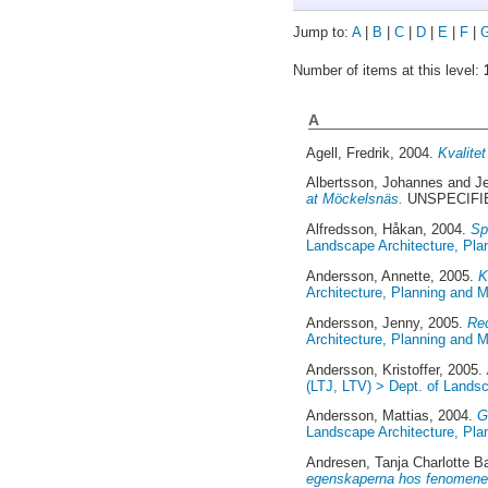
Jump to:
A
|
B
|
C
|
D
|
E
|
F
|
Number of items at this level:
A
Agell, Fredrik
, 2004.
Kvalitet
Albertsson, Johannes
and
J
at Möckelsnäs.
UNSPECIFIED
Alfredsson, Håkan
, 2004.
Sp
Landscape Architecture, Pl
Andersson, Annette
, 2005.
K
Architecture, Planning and
Andersson, Jenny
, 2005.
Red
Architecture, Planning and
Andersson, Kristoffer
, 2005.
(LTJ, LTV) > Dept. of Lands
Andersson, Mattias
, 2004.
G
Landscape Architecture, Pl
Andresen, Tanja Charlotte B
egenskaperna hos fenomene