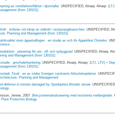
pning av ventilationsfläktar i djurstallar.
UNSPECIFIED, Alnarp. Alnarp:
(LTJ
 Management (from 130101)
kött : kriterier vid inköp av nötkött i restaurangbranschen.
UNSPECIFIED, Alna
ture, Planning and Management (from 130101)
uktkvalitet inom äppelodlingen : en studie av och för Äppelriket Österlen.
UNSP
Science
roduktion : planering för om-, till- och nybyggnad.
UNSPECIFIED, Alnarp. Aln
anning and Management (from 130101)
sstudie : grovfoderhantering.
UNSPECIFIED, Alnarp. Alnarp:
(LTJ, LTV) > Dep
 Management (from 130101)
mstads Tivoli : en av södra Sveriges vackraste förlustelseplatser.
UNSPECIFIE
Architecture, Planning and Management
ed defense in tomato damaged by Spodoptera littoralis larvae.
UNSPECIFIED, 
Biology
ensson, Jennie
, 2007.
Betcystnematodsanering med resistenta mellangrödor.
 Plant Protection Biology